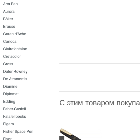
Arm.Pen
Aurora
Böker
Brause
Caran d’Ache
Carioca
Clairefontaine
Cretacolor
Cross
Daler Rowney
De Atramentis
Diamine
Diplomat
С этим товаром покуп
Edding
Faber-Castell
Falafel books
Figaro
Fisher Space Pen
Flyer