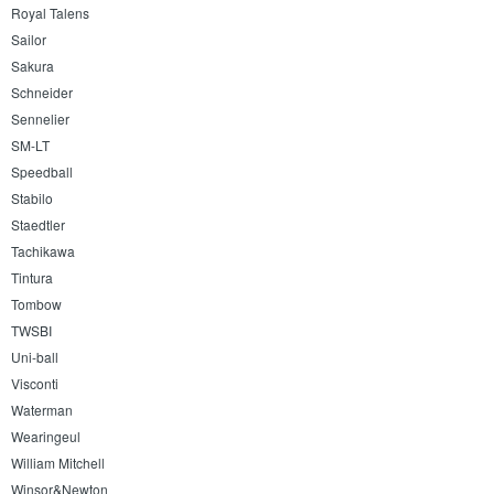
Royal Talens
Sailor
Sakura
Schneider
Sennelier
SM-LT
Speedball
Stabilo
Staedtler
Tachikawa
Tintura
Tombow
TWSBI
Uni-ball
Visconti
Waterman
Wearingeul
William Mitchell
Winsor&Newton