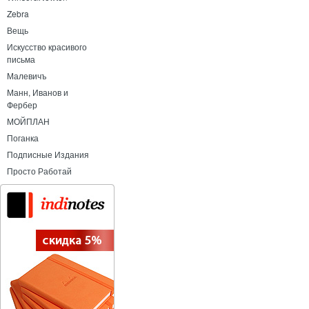
Zebra
Вещь
Искусство красивого
письма
Малевичъ
Манн, Иванов и
Фербер
МОЙПЛАН
Поганка
Подписные Издания
Просто Работай