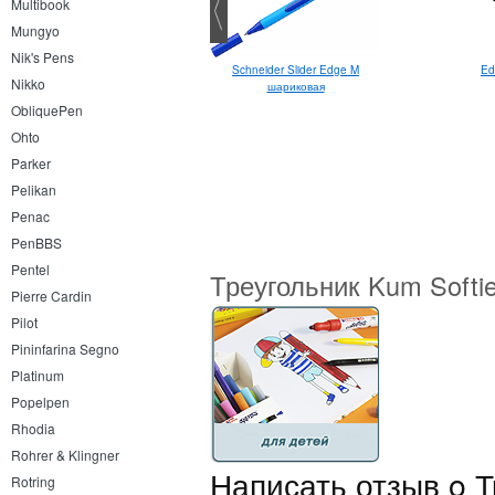
Multibook
Mungyo
Nik's Pens
Kaweco Skyline Sport
Schneider Slider Edge M
Ed
Nikko
шариковая
шариковая
ObliquePen
Ohto
Parker
Pelikan
Penac
PenBBS
Pentel
Треугольник Kum Softie
Pierre Cardin
Pilot
Pininfarina Segno
Platinum
Popelpen
Rhodia
Rohrer & Klingner
Написать отзыв o Т
Rotring