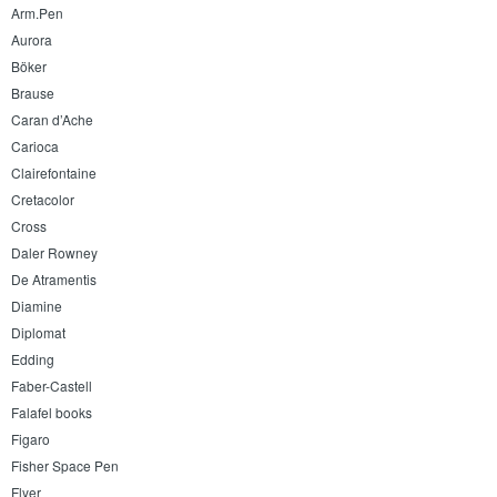
Arm.Pen
Aurora
Böker
Brause
Caran d’Ache
Carioca
Clairefontaine
Cretacolor
Cross
Daler Rowney
De Atramentis
Diamine
Diplomat
Edding
Faber-Castell
Falafel books
Figaro
Fisher Space Pen
Flyer