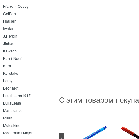
Franklin Covey
GetPen
Hauser
Iwako
J.Herbin
Jinhao
Kaweco
Koh-i-Noor
Kum
Kuretake
Lamy
Leonardt
Leuchtturm1917
С этим товаром покуп
LullaLeam
Manuscript
Milan
Moleskine
Moonman / Majohn