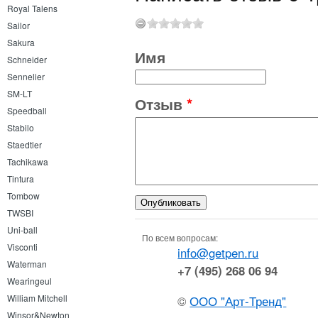
Royal Talens
Sailor
Sakura
Имя
Schneider
Sennelier
SM-LT
Отзыв
*
Speedball
Stabilo
Staedtler
Tachikawa
Tintura
Tombow
TWSBI
Uni-ball
По всем вопросам:
Visconti
info@getpen.ru
Waterman
+7 (495) 268 06 94
Wearingeul
William Mitchell
©
ООО "Арт-Тренд"
Winsor&Newton