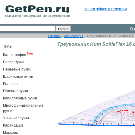
Канал getpen в телеграм
О 
Главная
»
Аксессуары
»
Треугольник Kum SoftieFlex 
Треугольник Kum SoftieFlex 16 
Типы
New
Каллиграфия
Распродажа
Перьевые ручки
Шариковые ручки
Роллеры
Гелевые ручки
Капиллярные ручки
Многофункциональные
ручки
"Вечные" ручки
Карандаши
Маркеры