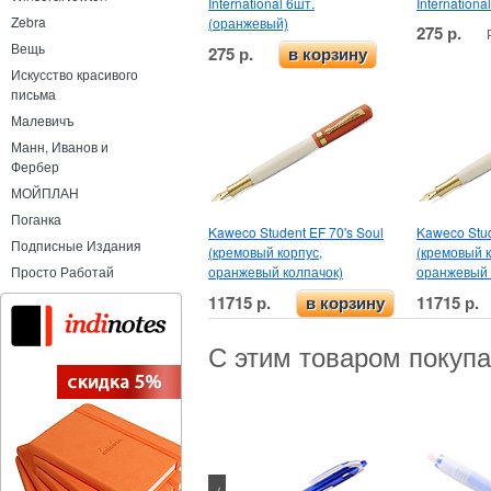
International 6шт.
Internationa
Zebra
(оранжевый)
275 р.
Вещь
275 р.
в корзину
Искусство красивого
письма
Малевичъ
Манн, Иванов и
Фербер
МОЙПЛАН
Поганка
Kaweco Student EF 70's Soul
Kaweco Stud
Подписные Издания
(кремовый корпус,
(кремовый к
оранжевый колпачок)
оранжевый 
Просто Работай
11715 р.
11715 р.
в корзину
С этим товаром покуп