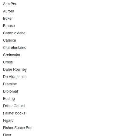
Arm.Pen
Aurora
Böker
Brause
Caran d’Ache
Carioca
Clairefontaine
Cretacolor
Cross
Daler Rowney
De Atramentis
Diamine
Diplomat
Edding
Faber-Castell
Falafel books
Figaro
Fisher Space Pen
Flyer