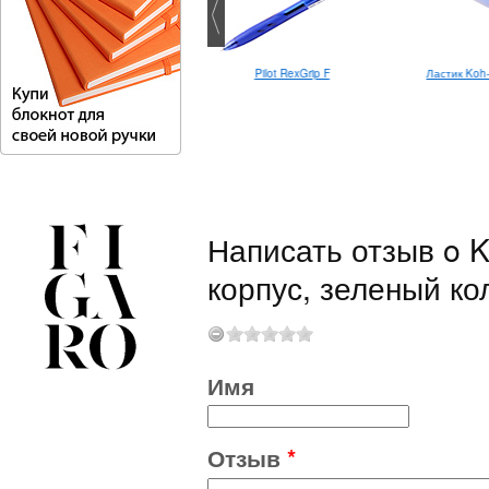
Ластик Koh-
Edding 1340
Pilot RexGrip F
Написать отзыв o K
корпус, зеленый ко
Имя
Отзыв
*