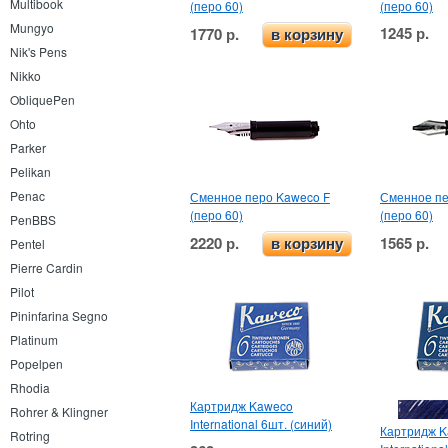
Multibook
(перо 60)
(перо 60)
Mungyo
1245 р.
1770 р.
в корзину
Nik's Pens
Nikko
ObliquePen
Ohto
Parker
Pelikan
Penac
Сменное перо Kaweco F
Сменное пе
(перо 60)
(перо 60)
PenBBS
2220 р.
1565 р.
в корзину
Pentel
Pierre Cardin
Pilot
Pininfarina Segno
Platinum
Popelpen
Rhodia
Картридж Kaweco
Rohrer & Klingner
International 6шт. (синий)
Картридж 
Rotring