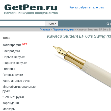
Канал getpen в телеграм
О 
Главная
»
Перьевые ручки
»
Kaweco Student EF 60's 
Kaweco Student EF 60's Swing (
Типы
New
Каллиграфия
Распродажа
Перьевые ручки
Шариковые ручки
Роллеры
Гелевые ручки
Капиллярные ручки
Многофункциональные
ручки
"Вечные" ручки
Карандаши
Маркеры