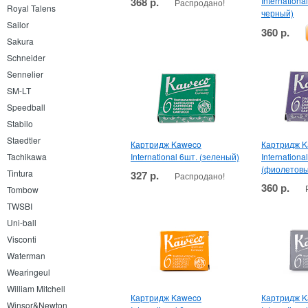
368 р.
Internationa
Распродано!
Royal Talens
черный)
Sailor
360 р.
Sakura
Schneider
Sennelier
SM-LT
Speedball
Stabilo
Staedtler
Картридж Kaweco
Картридж 
International 6шт. (зеленый)
Internationa
Tachikawa
(фиолетовы
Tintura
327 р.
Распродано!
360 р.
Tombow
TWSBI
Uni-ball
Visconti
Waterman
Wearingeul
William Mitchell
Картридж Kaweco
Картридж 
Winsor&Newton