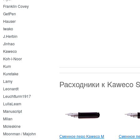
Franklin Covey
GetPen
Hauser
Iwako
J.Herbin
Jinhao
Kaweco
Koh-i-Noor
Kum
Kuretake
Lamy
Расходники к Kaweco S
Leonardt
Leuchtturm1917
LullaLeam
Manuscript
Milan
Moleskine
Moonman / Majohn
Сменное перо Kaweco M
Сменное пе