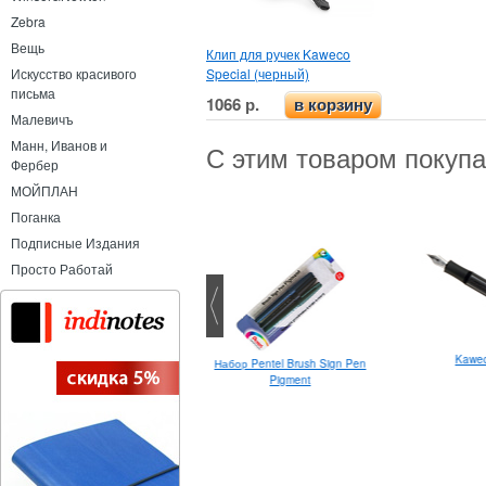
Zebra
Вещь
Клип для ручек Kaweco
Special (черный)
Искусство красивого
письма
1066 р.
в корзину
Малевичъ
Манн, Иванов и
С этим товаром покуп
Фербер
МОЙПЛАН
Поганка
Подписные Издания
Просто Работай
Kawec
Набор Pentel Brush Sign Pen
Moonman N6 Pink
Pigment