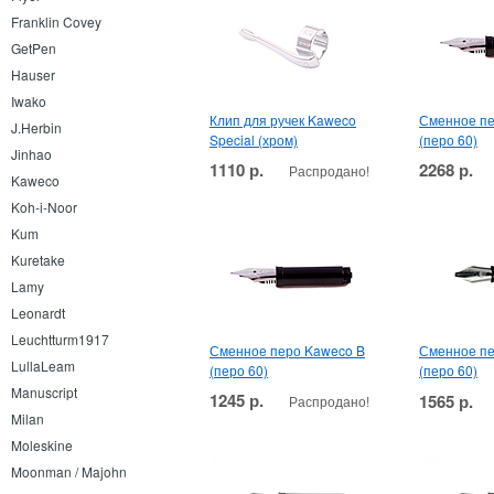
Franklin Covey
GetPen
Hauser
Iwako
Клип для ручек Kaweco
Сменное пе
J.Herbin
Special (хром)
(перо 60)
Jinhao
1110 р.
2268 р.
Распродано!
Kaweco
Koh-i-Noor
Kum
Kuretake
Lamy
Leonardt
Leuchtturm1917
Сменное перо Kaweco B
Сменное пе
LullaLeam
(перо 60)
(перо 60)
Manuscript
1245 р.
1565 р.
Распродано!
Milan
Moleskine
Moonman / Majohn