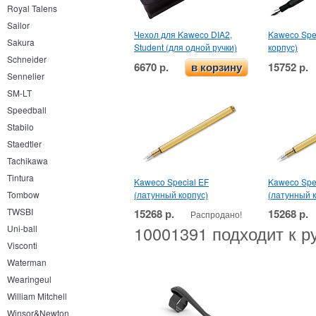
Royal Talens
Sailor
Чехол для Kaweco DIA2,
Kaweco Spec
Sakura
Student (для одной ручки)
корпус)
Schneider
6670 р.
15752 р.
в корзину
Sennelier
SM-LT
Speedball
Stabilo
Staedtler
Tachikawa
Tintura
Kaweco Special EF
Kaweco Spe
(латунный корпус)
(латунный к
Tombow
TWSBI
15268 р.
15268 р.
Распродано!
10001391 подходит к р
Uni-ball
Visconti
Waterman
Wearingeul
William Mitchell
Winsor&Newton