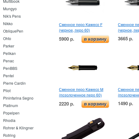
Multibook
Mungyo
Nik's Pens
Nikko
Сменное перо Kaweco F
Сменное пе
(черное, перо 60)
(черное, пе
ObliquePen
3665 р.
5900 р.
Ohto
в корзину
Parker
Pelikan
Penac
PenBBS
Pentel
Pierre Cardin
Сменное перо Kaweco M
Сменное пе
Pilot
(позолоченное перо 60)
(позолоченн
Pininfarina Segno
1490 р.
2220 р.
в корзину
Platinum
Popelpen
Rhodia
Rohrer & Klingner
Rotring