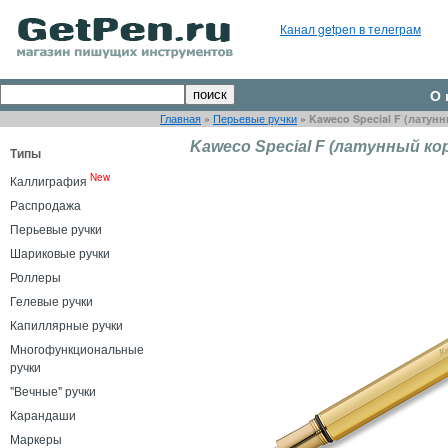
Канал getpen в телеграм
О 
Главная
»
Перьевые ручки
»
Kaweco Special F (латун
Kaweco Special F (латунный ко
Типы
New
Каллиграфия
Распродажа
Перьевые ручки
Шариковые ручки
Роллеры
Гелевые ручки
Капиллярные ручки
Многофункциональные
ручки
"Вечные" ручки
Карандаши
Маркеры