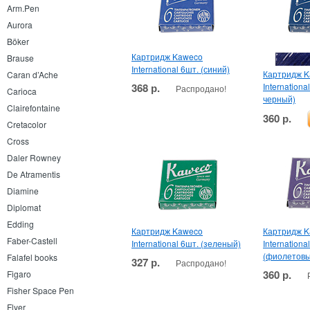
Arm.Pen
Aurora
Böker
Картридж Kaweco
Brause
International 6шт. (синий)
Картридж 
Caran d’Ache
368 р.
Internationa
Распродано!
Carioca
черный)
Clairefontaine
360 р.
Cretacolor
Cross
Daler Rowney
De Atramentis
Diamine
Diplomat
Edding
Картридж Kaweco
Картридж 
Faber-Castell
International 6шт. (зеленый)
Internationa
(фиолетовы
Falafel books
327 р.
Распродано!
360 р.
Figaro
Fisher Space Pen
Flyer