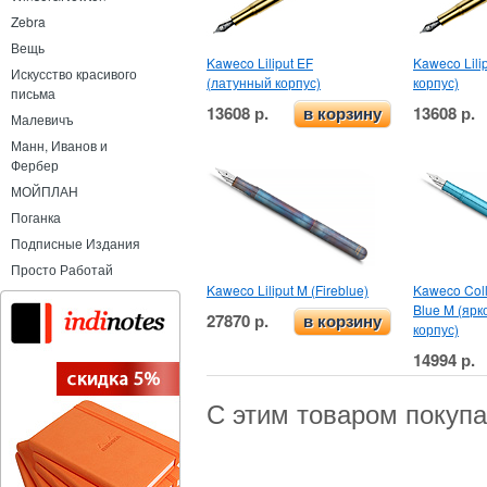
Zebra
Вещь
Kaweco Liliput EF
Kaweco Lili
Искусство красивого
(латунный корпус)
корпус)
письма
13608 р.
13608 р.
в корзину
Малевичъ
Манн, Иванов и
Фербер
МОЙПЛАН
Поганка
Подписные Издания
Просто Работай
Kaweco Liliput M (Fireblue)
Kaweco Colle
Blue M (ярк
27870 р.
в корзину
корпус)
14994 р.
С этим товаром покуп