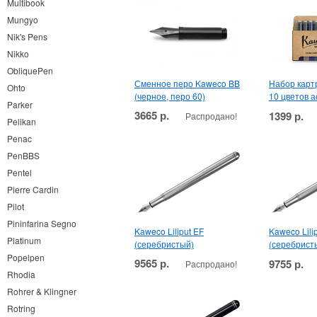
Multibook
Mungyo
Nik's Pens
Nikko
ObliquePen
Сменное перо Kaweco BB
Набор карт
Ohto
(черное, перо 60)
10 цветов а
Parker
3665 р.
1399 р.
Распродано!
Pelikan
Penac
PenBBS
Pentel
Pierre Cardin
Pilot
Pininfarina Segno
Kaweco Liliput EF
Kaweco Lilip
Platinum
(серебристый)
(серебрист
Popelpen
9565 р.
9755 р.
Распродано!
Rhodia
Rohrer & Klingner
Rotring