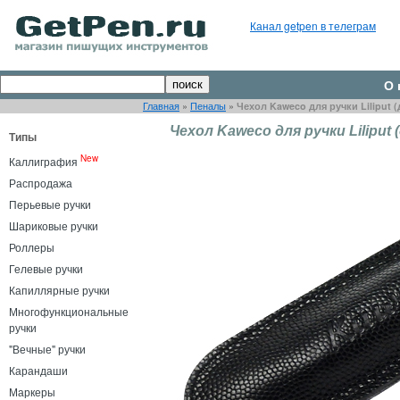
Канал getpen в телеграм
О 
Главная
»
Пеналы
»
Чехол Kaweco для ручки Liliput (
Чехол Kaweco для ручки Liliput 
Типы
New
Каллиграфия
Распродажа
Перьевые ручки
Шариковые ручки
Роллеры
Гелевые ручки
Капиллярные ручки
Многофункциональные
ручки
"Вечные" ручки
Карандаши
Маркеры