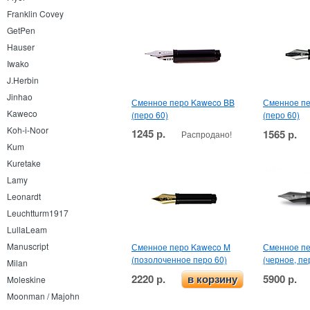
Franklin Covey
GetPen
Hauser
Iwako
J.Herbin
Jinhao
Сменное перо Kaweco BB
Сменное пе
Kaweco
(перо 60)
(перо 60)
Koh-i-Noor
1245 р.
1565 р.
Распродано!
Kum
Kuretake
Lamy
Leonardt
Leuchtturm1917
LullaLeam
Manuscript
Сменное перо Kaweco M
Сменное пе
(позолоченное перо 60)
(черное, пе
Milan
2220 р.
5900 р.
в корзину
Moleskine
Moonman / Majohn