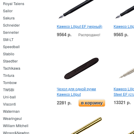
Royal Talens
Sailor
Sakura
Schneider
Kaweco Liliput EF (черный)
Kaweco Lili
Sennelier
9564 р.
9565 р.
Распродано!
SM-LT
Speedball
Stabilo
Staedtler
Tachikawa
Tintura
Tombow
Чехол для одной ручки
Kaweco Lilip
TWSBI
Kaweco Liliput
Steel EF (с
Uni-ball
13321 р.
2281 р.
в корзину
Visconti
Waterman
Wearingeul
William Mitchell
Winsor&Newton