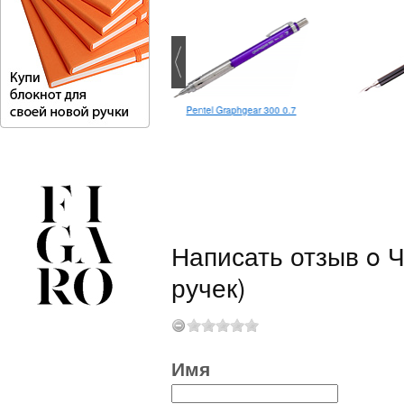
Pentel Graphgear 300 0.7
aweco Classic Sport шариковая
Написать отзыв o Ч
ручек)
Имя