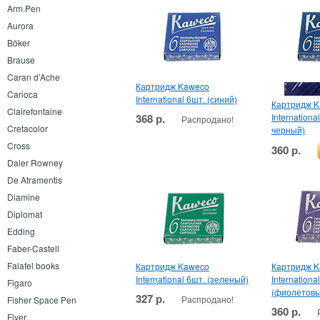
Arm.Pen
Aurora
Böker
Brause
Caran d’Ache
Картридж Kaweco
Carioca
International 6шт. (синий)
Картридж 
Clairefontaine
368 р.
Internationa
Распродано!
Cretacolor
черный)
Cross
360 р.
Daler Rowney
De Atramentis
Diamine
Diplomat
Edding
Faber-Castell
Falafel books
Картридж Kaweco
Картридж 
International 6шт. (зеленый)
Internationa
Figaro
(фиолетовы
327 р.
Распродано!
Fisher Space Pen
360 р.
Flyer