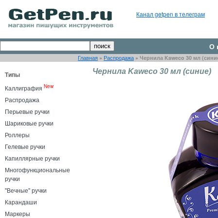
Канал getpen в телеграм
О 
Главная
»
Распродажа
»
Чернила Kaweco 30 мл (сини
Чернила Kaweco 30 мл (синие)
Типы
New
Каллиграфия
Распродажа
Перьевые ручки
Шариковые ручки
Роллеры
Гелевые ручки
Капиллярные ручки
Многофункциональные
ручки
"Вечные" ручки
Карандаши
Маркеры