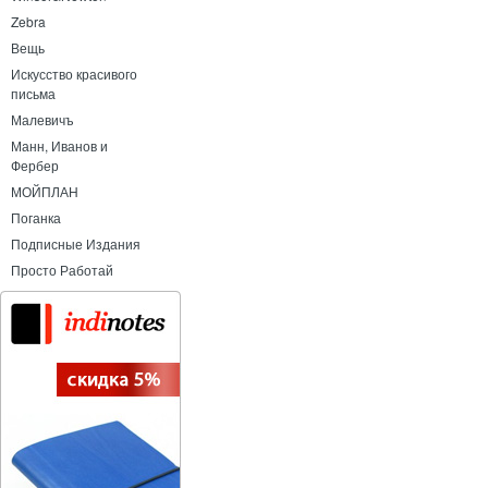
Zebra
Вещь
Искусство красивого
письма
Малевичъ
Манн, Иванов и
Фербер
МОЙПЛАН
Поганка
Подписные Издания
Просто Работай