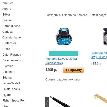
Arm.Pen
Aurora
Böker
Расходники к Чернила Kaweco 30 мл и родс
Brause
Caran d’Ache
Carioca
Clairefontaine
Cretacolor
Cross
Чернила K
Daler Rowney
Grey 50 мл 
Чернила Kaweco 30 мл
De Atramentis
(бирюзовые)
1554 р.
Diamine
1205 р.
в корзину
Diplomat
Edding
С этим товаром покупают
Faber-Castell
Falafel books
Figaro
Fisher Space Pen
Flyer