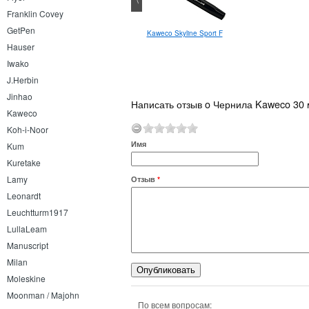
Franklin Covey
GetPen
Kaweco Skyline Sport F
Hauser
Iwako
J.Herbin
Jinhao
Написать отзыв o Чернила Kaweco 30 
Kaweco
Koh-i-Noor
Имя
Kum
Kuretake
Lamy
Отзыв
*
Leonardt
Leuchtturm1917
LullaLeam
Manuscript
Milan
Moleskine
Moonman / Majohn
По всем вопросам: