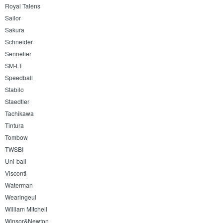
Royal Talens
Sailor
Sakura
Schneider
Sennelier
SM-LT
Speedball
Stabilo
Staedtler
Tachikawa
Tintura
Tombow
TWSBI
Uni-ball
Visconti
Waterman
Wearingeul
William Mitchell
Winsor&Newton