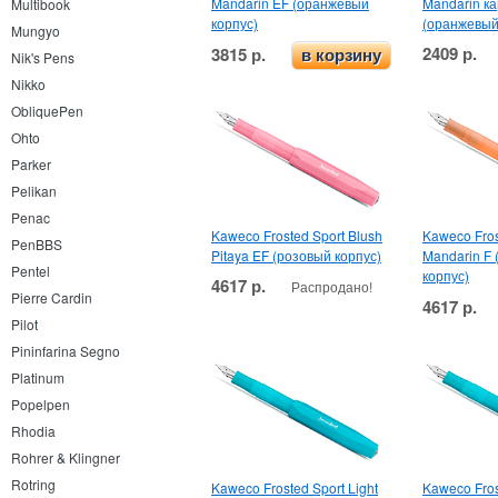
Mandarin EF (оранжевый
Mandarin к
Multibook
корпус)
(оранжевый
Mungyo
2409 р.
3815 р.
в корзину
Nik's Pens
Nikko
ObliquePen
Ohto
Parker
Pelikan
Penac
Kaweco Frosted Sport Blush
Kaweco Fros
PenBBS
Pitaya EF (розовый корпус)
Mandarin F
Pentel
корпус)
4617 р.
Распродано!
Pierre Cardin
4617 р.
Pilot
Pininfarina Segno
Platinum
Popelpen
Rhodia
Rohrer & Klingner
Rotring
Kaweco Frosted Sport Light
Kaweco Fros