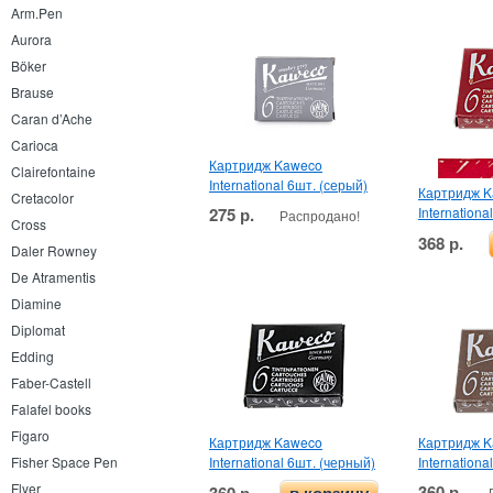
Arm.Pen
Aurora
Böker
Brause
Caran d’Ache
Carioca
Картридж Kaweco
Clairefontaine
International 6шт. (серый)
Картридж 
Cretacolor
275 р.
Internationa
Распродано!
Cross
368 р.
Daler Rowney
De Atramentis
Diamine
Diplomat
Edding
Faber-Castell
Falafel books
Figaro
Картридж Kaweco
Картридж 
International 6шт. (черный)
Internationa
Fisher Space Pen
Flyer
360 р.
360 р.