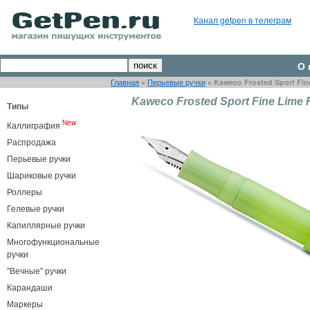
Канал getpen в телеграм
О 
Главная
»
Перьевые ручки
»
Kaweco Frosted Sport Fin
Kaweco Frosted Sport Fine Lime
Типы
New
Каллиграфия
Распродажа
Перьевые ручки
Шариковые ручки
Роллеры
Гелевые ручки
Капиллярные ручки
Многофункциональные
ручки
"Вечные" ручки
Карандаши
Маркеры