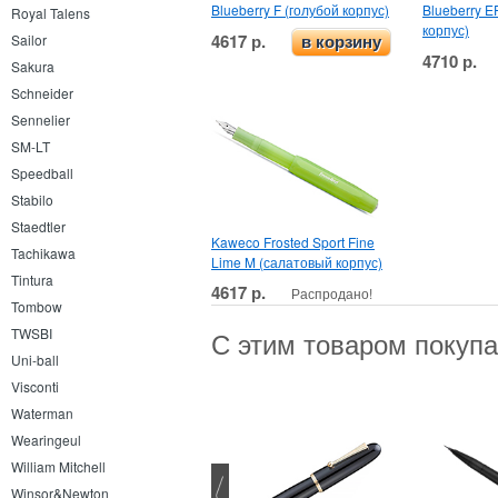
Blueberry F (голубой корпус)
Blueberry E
Royal Talens
корпус)
4617 р.
Sailor
в корзину
4710 р.
Sakura
Schneider
Sennelier
SM-LT
Speedball
Stabilo
Staedtler
Kaweco Frosted Sport Fine
Tachikawa
Lime M (салатовый корпус)
Tintura
4617 р.
Распродано!
Tombow
TWSBI
С этим товаром покуп
Uni-ball
Visconti
Waterman
Wearingeul
William Mitchell
Winsor&Newton