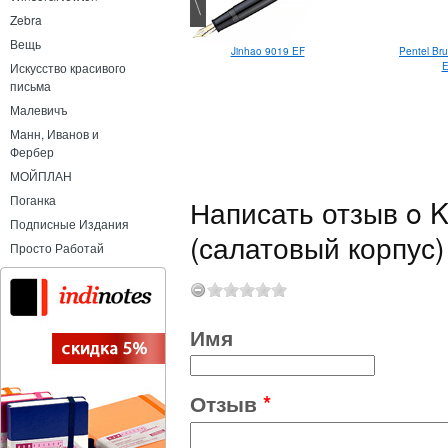
Zebra
Вещь
Jinhao 9019 EF
Pentel Bru
Бумага Arm.pen для
E
каллиграфии Verge
Искусство красивого
письма
Малевичъ
Манн, Иванов и
Фербер
МОЙПЛАН
Написать отзыв o K
Поганка
Подписные Издания
(салатовый корпус)
Просто Работай
Имя
Отзыв
*