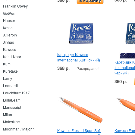
в корзину
Franklin Covey
GetPen
Hauser
Iwako
J.Herbin
Jinhao
Kaweco
Картридж Kaweco
Koh-i-Noor
International 6шт. (синий)
Картридж 
Kum
368 р.
Internationa
Распродано!
Kuretake
черный)
Lamy
360 р.
Leonardt
Leuchtturm1917
LullaLeam
Manuscript
Milan
Moleskine
Moonman / Majohn
Kaweco Frosted Sport Soft
Kaweco Fros