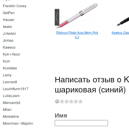
Franklin Covey
GetPen
Hauser
Iwako
Platinum Plaisir Aura Merry Pink
Kaweco Class
J.Herbin
0.3
Jinhao
Kaweco
Koh-i-Noor
Kum
Kuretake
Lamy
Написать отзыв o 
Leonardt
шариковая (синий)
Leuchtturm1917
LullaLeam
Manuscript
Milan
Имя
Moleskine
Moonman / Majohn