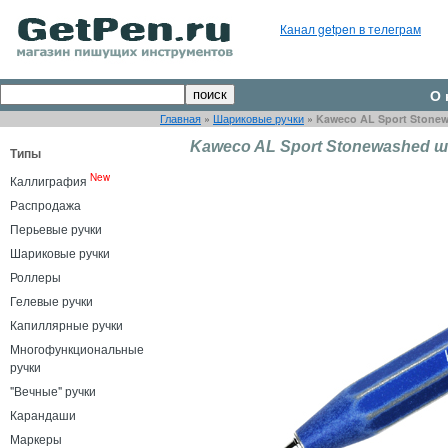
Канал getpen в телеграм
О 
Главная
»
Шариковые ручки
»
Kaweco AL Sport Stone
Kaweco AL Sport Stonewashed ш
Типы
New
Каллиграфия
Распродажа
Перьевые ручки
Шариковые ручки
Роллеры
Гелевые ручки
Капиллярные ручки
Многофункциональные
ручки
"Вечные" ручки
Карандаши
Маркеры