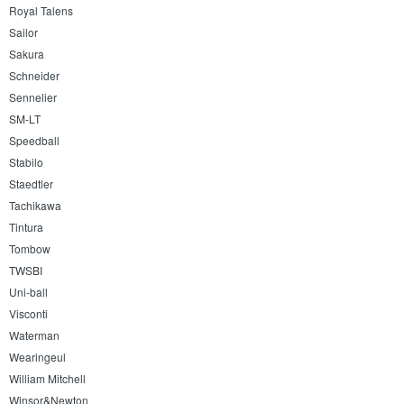
Royal Talens
Sailor
Sakura
Schneider
Sennelier
SM-LT
Speedball
Stabilo
Staedtler
Tachikawa
Tintura
Tombow
TWSBI
Uni-ball
Visconti
Waterman
Wearingeul
William Mitchell
Winsor&Newton