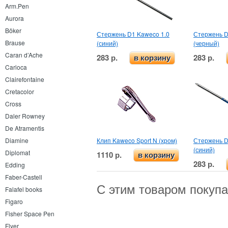
Arm.Pen
Aurora
Böker
Стержень D1 Kaweco 1.0
Стержень D
Brause
(синий)
(черный)
Caran d’Ache
283 р.
283 р.
в корзину
Carioca
Clairefontaine
Cretacolor
Cross
Daler Rowney
De Atramentis
Клип Kaweco Sport N (хром)
Стержень D
Diamine
(синий)
Diplomat
1110 р.
в корзину
283 р.
Edding
Faber-Castell
С этим товаром покуп
Falafel books
Figaro
Fisher Space Pen
Flyer