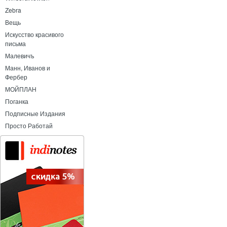
Zebra
Вещь
Искусство красивого
письма
Малевичъ
Манн, Иванов и
Фербер
МОЙПЛАН
Поганка
Подписные Издания
Просто Работай