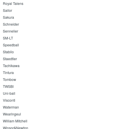
Royal Talens
Sailor
Sakura
Schneider
Sennelier
SM-LT
Speedball
Stabilo
Staedtler
Tachikawa
Tintura
Tombow
TWSBI
Uni-ball
Visconti
Waterman
Wearingeul
William Mitchell
Winsor&Newton