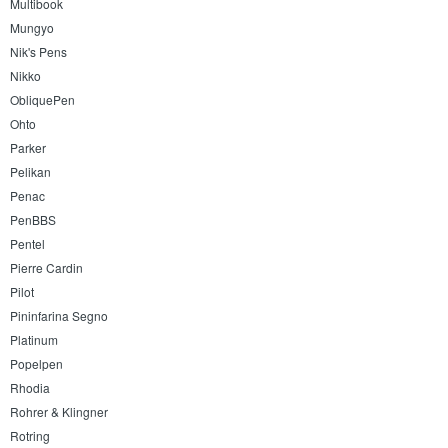
Multibook
Mungyo
Nik's Pens
Nikko
ObliquePen
Ohto
Parker
Pelikan
Penac
PenBBS
Pentel
Pierre Cardin
Pilot
Pininfarina Segno
Platinum
Popelpen
Rhodia
Rohrer & Klingner
Rotring