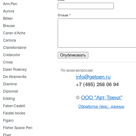
Arm.Pen
Aurora
Отзыв
*
Böker
Brause
Caran d’Ache
Carioca
Clairefontaine
Cretacolor
Cross
Daler Rowney
По всем вопросам:
info@getpen.ru
De Atramentis
+7 (495) 268 06 94
Diamine
Diplomat
©
ООО "Арт-Тренд"
Edding
Faber-Castell
Обработка перс. данных
Falafel books
Figaro
Fisher Space Pen
Flyer