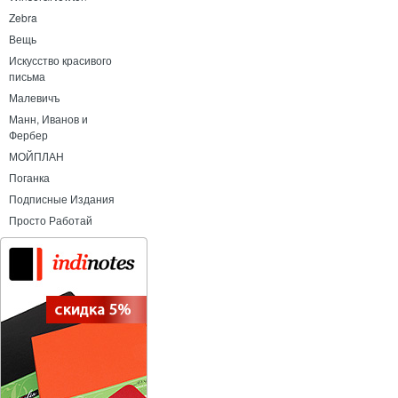
Zebra
Вещь
Искусство красивого
письма
Малевичъ
Манн, Иванов и
Фербер
МОЙПЛАН
Поганка
Подписные Издания
Просто Работай