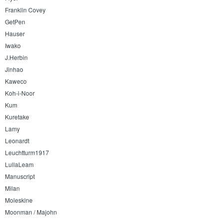
Franklin Covey
GetPen
Hauser
Iwako
J.Herbin
Jinhao
Kaweco
Koh-i-Noor
Kum
Kuretake
Lamy
Leonardt
Leuchtturm1917
LullaLeam
Manuscript
Milan
Moleskine
Moonman / Majohn