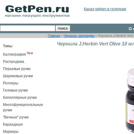
Канал getpen в телеграм
О 
Главная
»
Чернила, картриджи
»
Чернила J.Herbin Vert 
Чернила J.Herbin Vert Olive 10 м
Типы
New
Каллиграфия
Распродажа
Перьевые ручки
Шариковые ручки
Роллеры
Гелевые ручки
Капиллярные ручки
Многофункциональные
ручки
"Вечные" ручки
Карандаши
Маркеры