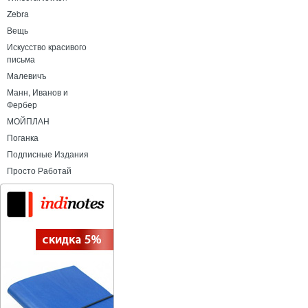
Zebra
Вещь
Искусство красивого
письма
Малевичъ
Манн, Иванов и
Фербер
МОЙПЛАН
Поганка
Подписные Издания
Просто Работай