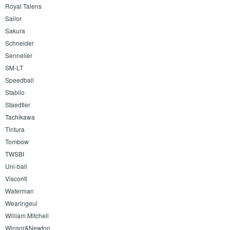
Royal Talens
Sailor
Sakura
Schneider
Sennelier
SM-LT
Speedball
Stabilo
Staedtler
Tachikawa
Tintura
Tombow
TWSBI
Uni-ball
Visconti
Waterman
Wearingeul
William Mitchell
Winsor&Newton