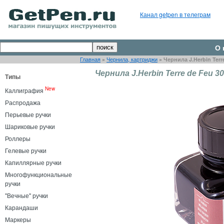
Канал getpen в телеграм
О 
Главная
»
Чернила, картриджи
»
Чернила J.Herbin Terr
Чернила J.Herbin Terre de Feu 3
Типы
New
Каллиграфия
Распродажа
Перьевые ручки
Шариковые ручки
Роллеры
Гелевые ручки
Капиллярные ручки
Многофункциональные
ручки
"Вечные" ручки
Карандаши
Маркеры