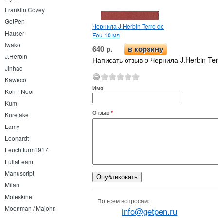
Franklin Covey
GetPen
Чернила J.Herbin Terre de
Hauser
Feu 10 мл
Iwako
640 р.
в корзину
J.Herbin
Написать отзыв o Чернила J.Herbin Ter
Jinhao
Kaweco
Имя
Koh-i-Noor
Kum
Отзыв
*
Kuretake
Lamy
Leonardt
Leuchtturm1917
LullaLeam
Manuscript
Milan
Moleskine
По всем вопросам:
Moonman / Majohn
info@getpen.ru