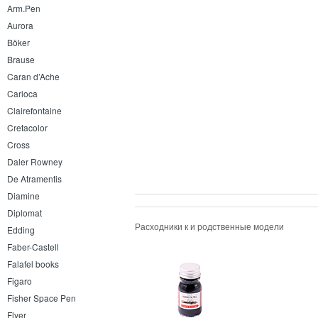
Arm.Pen
Aurora
Böker
Brause
Caran d’Ache
Carioca
Clairefontaine
Cretacolor
Cross
Daler Rowney
De Atramentis
Diamine
Diplomat
Расходники к и родственные модели
Edding
Faber-Castell
Falafel books
Figaro
Fisher Space Pen
Flyer