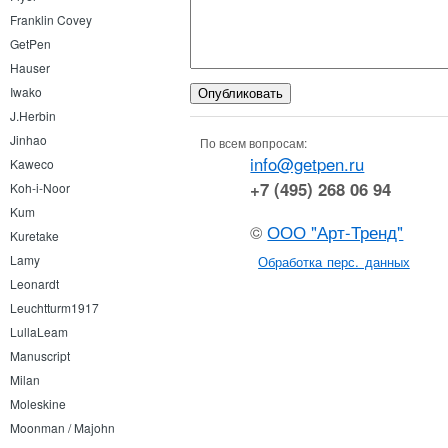
Franklin Covey
GetPen
Hauser
Iwako
J.Herbin
Jinhao
По всем вопросам:
info@getpen.ru
Kaweco
+7 (495) 268 06 94
Koh-i-Noor
Kum
©
ООО "Арт-Тренд"
Kuretake
Lamy
Обработка перс. данных
Leonardt
Leuchtturm1917
LullaLeam
Manuscript
Milan
Moleskine
Moonman / Majohn