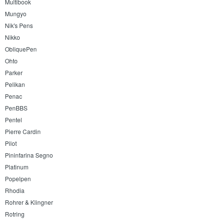
Multibook
Mungyo
Nik's Pens
Nikko
ObliquePen
Ohto
Parker
Pelikan
Penac
PenBBS
Pentel
Pierre Cardin
Pilot
Pininfarina Segno
Platinum
Popelpen
Rhodia
Rohrer & Klingner
Rotring