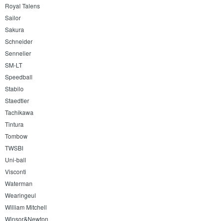
Royal Talens
Sailor
Sakura
Schneider
Sennelier
SM-LT
Speedball
Stabilo
Staedtler
Tachikawa
Tintura
Tombow
TWSBI
Uni-ball
Visconti
Waterman
Wearingeul
William Mitchell
Winsor&Newton