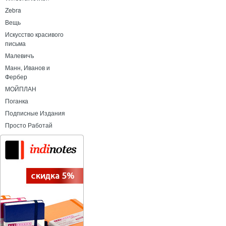
Zebra
Вещь
Искусство красивого
письма
Малевичъ
Манн, Иванов и
Фербер
МОЙПЛАН
Поганка
Подписные Издания
Просто Работай