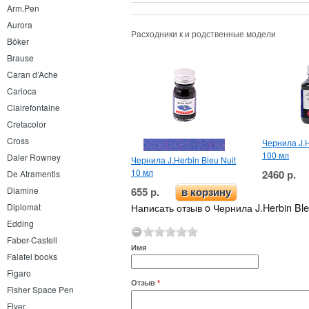
Arm.Pen
Aurora
Расходники к и родственные модели
Böker
Brause
Caran d’Ache
Carioca
Clairefontaine
Cretacolor
Cross
Чернила J.H
100 мл
Daler Rowney
Чернила J.Herbin Bleu Nuit
10 мл
2460 р.
De Atramentis
655 р.
Diamine
в корзину
Написать отзыв o Чернила J.Herbin Ble
Diplomat
Edding
Faber-Castell
Имя
Falafel books
Figaro
Отзыв
*
Fisher Space Pen
Flyer