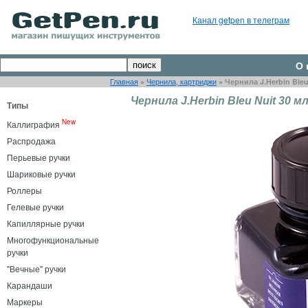
Канал getpen в телеграм
О 
Главная
»
Чернила, картриджи
»
Чернила J.Herbin Bleu
Чернила J.Herbin Bleu Nuit 30 м
Типы
New
Каллиграфия
Распродажа
Перьевые ручки
Шариковые ручки
Роллеры
Гелевые ручки
Капиллярные ручки
Многофункциональные
ручки
"Вечные" ручки
Карандаши
Маркеры