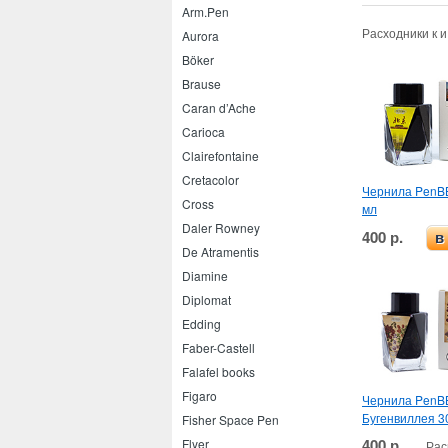
Arm.Pen
Расходники к 
Aurora
Böker
Brause
Caran d’Ache
Carioca
Clairefontaine
Cretacolor
Чернила PenB
Cross
мл
Daler Rowney
400 р.
в
De Atramentis
Diamine
Diplomat
Edding
Faber-Castell
Falafel books
Figaro
Чернила PenB
Бугенвиллея 3
Fisher Space Pen
400 р.
Flyer
Рас