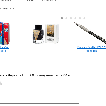
м покупают
ll набор
Platinum Pro-Use 171 0.7
теров
карандаш
зыв o Чернила PenBBS Кунжутная паста 30 мл