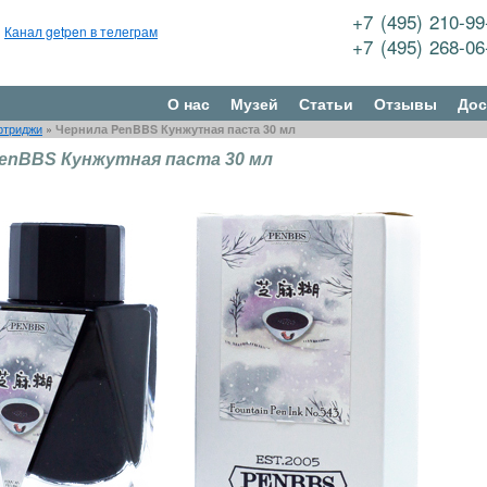
+7 (495) 210-9
Канал getpen в телеграм
+7 (495) 268-0
О нас
Музей
Статьи
Отзывы
Дос
ртриджи
»
Чернила PenBBS Кунжутная паста 30 мл
enBBS Кунжутная паста 30 мл