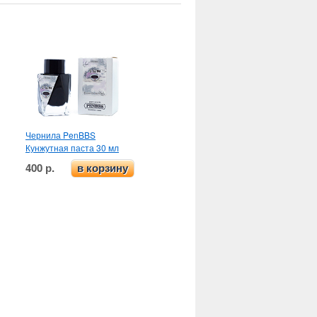
Чернила PenBBS
Кунжутная паста 30 мл
400 р.
в корзину