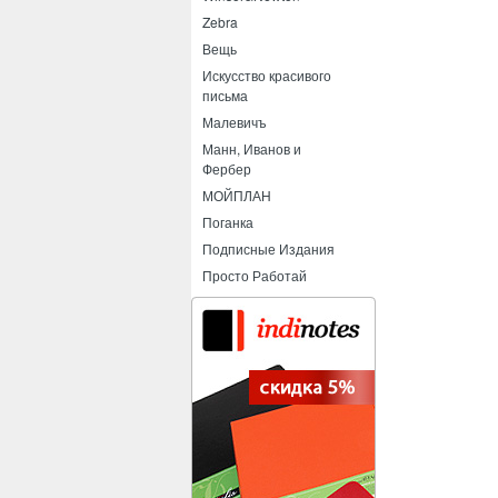
Zebra
Вещь
Искусство красивого
письма
Малевичъ
Манн, Иванов и
Фербер
МОЙПЛАН
Поганка
Подписные Издания
Просто Работай