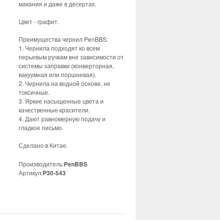
макания и даже в десертах.
Цвет - графит.
Преимущества чернил PenBBS:
1. Чернила подходят ко всем
перьевым ручкам вне зависимости от
системы заправки (конверторная,
вакуумная или поршневая).
2. Чернила на водной основе, не
токсичные.
3. Яркие насыщенные цвета и
качественные красители.
4. Дают равномерную подачу и
гладкое письмо.
Сделано в Китае.
Производитель:
PenBBS
Артикул:
P30-543