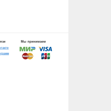
вязи
Мы принимаем
нтакте
еграмм