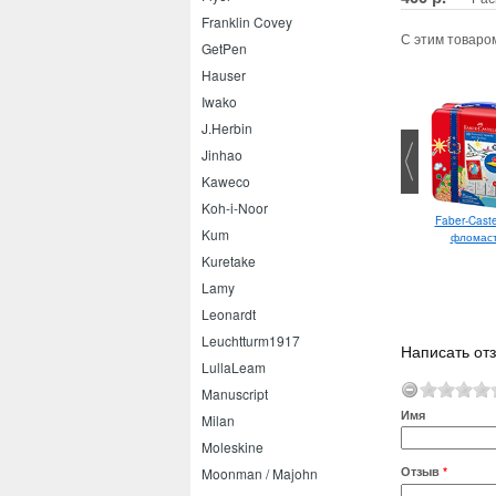
Franklin Covey
С этим товаро
GetPen
Hauser
Iwako
J.Herbin
Jinhao
Kaweco
Koh-i-Noor
Faber-Caste
Uni-ball Jetstream 101 0.5
Kum
фломас
Kuretake
Lamy
Leonardt
Leuchtturm1917
Написать от
LullaLeam
Manuscript
Имя
Milan
Moleskine
Отзыв
*
Moonman / Majohn