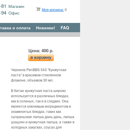
9-81
Магазин
Моя корзина:
0
6-94
Офис
тавка и оплата
Новинки!
FAQ
Цена: 400 р.
в корзину
Чернила PenBBS 543 "Кунжутная
паста" в красивом стеклянном
флаконе, объемом 30 мл.
В Китае кунжутная паста широко
используется в различных блюдах,
как в соленых, так и в сладких. Она
является ключевым ингредиентом в
знаменитых блюдах, таких как
сычуаньская лапша дань-дань, лапша
цзацзян и кунжутная лапша, а также в
холодных закусках, соусах для