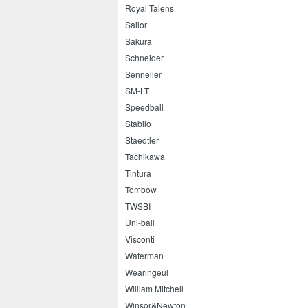
Royal Talens
Sailor
Sakura
Schneider
Sennelier
SM-LT
Speedball
Stabilo
Staedtler
Tachikawa
Tintura
Tombow
TWSBI
Uni-ball
Visconti
Waterman
Wearingeul
William Mitchell
Winsor&Newton