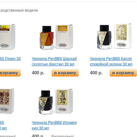
и родственные модели
BS Пекин 30
Чернила PenBBS Шанхай
Чернила PenBBS Капля
(золотые блестки) 30 мл
спокойной зелени 30 мл
400 р.
400 р.
 корзину
в корзину
в корзину
BS
Чернила PenBBS Ипомея
0 мл
нил 30 мл
400 р.
продано!
Распродано!