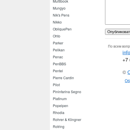
Multibook
Mungyo
Nik's Pens
Nikko
ObliquePen
Ohto
Parker
По всем вопр
Pelikan
inf
Penac
+7 
PenBBS
Pentel
©
Pierre Cardin
Об
Pilot
Pininfarina Segno
Platinum
Popelpen
Rhodia
Rohrer & Klingner
Rotring