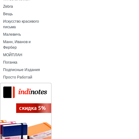
Zebra
Вещь
Искусство красивого
письма
Малевичъ
Манн, Иванов и
Фербер
МОЙПЛАН
Поганка
Подписные Издания
Просто Работай