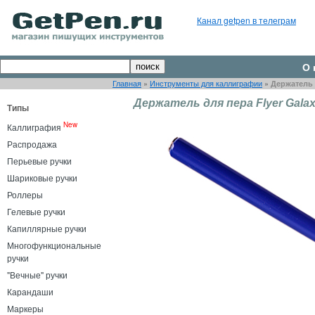
Канал getpen в телеграм
О 
Главная
»
Инструменты для каллиграфии
»
Держатель д
Держатель для пера Flyer Galax
Типы
New
Каллиграфия
Распродажа
Перьевые ручки
Шариковые ручки
Роллеры
Гелевые ручки
Капиллярные ручки
Многофункциональные
ручки
"Вечные" ручки
Карандаши
Маркеры