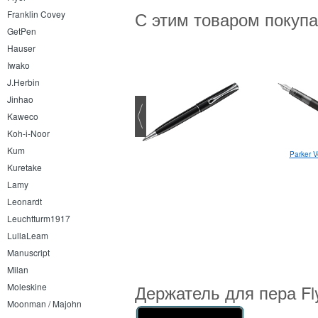
С этим товаром покуп
Franklin Covey
GetPen
Hauser
Iwako
J.Herbin
Jinhao
Kaweco
Koh-i-Noor
Kum
Parker V
Parker Jotter Originals Blue
Chrome CT F
Kuretake
Lamy
Leonardt
Leuchtturm1917
LullaLeam
Manuscript
Milan
Держатель для пера Fly
Moleskine
Moonman / Majohn