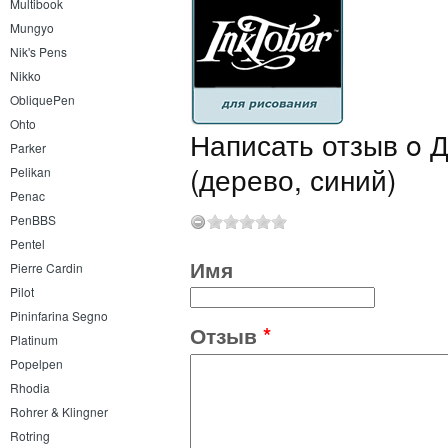
Multibook
Mungyo
Nik's Pens
Nikko
ObliquePen
Ohto
Написать отзыв o Д
Parker
(дерево, синий)
Pelikan
Penac
PenBBS
Pentel
Имя
Pierre Cardin
Pilot
Pininfarina Segno
Отзыв
*
Platinum
Popelpen
Rhodia
Rohrer & Klingner
Rotring