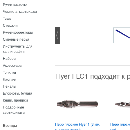
Ручки-кисточки
Чернила, картриджи
Тушь
Стержни
Ручки-корректоры
Сменные перья
Инструменты для
каллиграфии
Наборы
Аксессуары
Точилки
Flyer FLC1 подходит к 
Ластики
Пеналы
Блокноты, бумага
Книги, прописи
Подарочные
сертификаты
Перо плоское Flyer 1 (3 мм,
Перо плоско
Бренды
с накопителем)
мм)