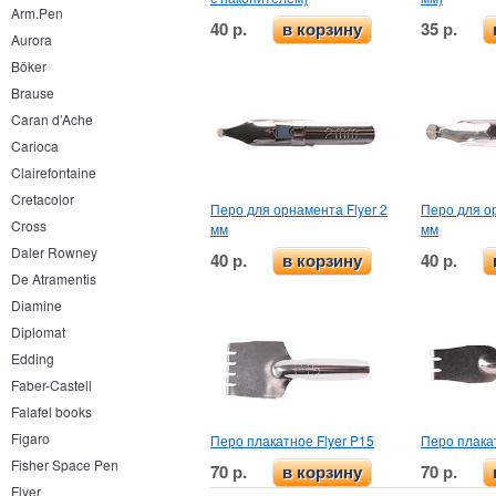
Arm.Pen
40 р.
35 р.
в корзину
Aurora
Böker
Brause
Caran d’Ache
Carioca
Clairefontaine
Cretacolor
Перо для орнамента Flyer 2
Перо для ор
Cross
мм
мм
Daler Rowney
40 р.
40 р.
в корзину
De Atramentis
Diamine
Diplomat
Edding
Faber-Castell
Falafel books
Figaro
Перо плакатное Flyer P15
Перо плакат
Fisher Space Pen
70 р.
70 р.
в корзину
Flyer