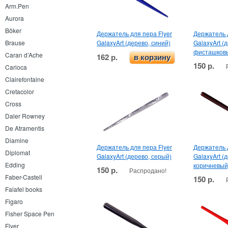
Arm.Pen
Aurora
Böker
Держатель для пера Flyer
Держатель д
GalaxyArt (дерево, синий)
GalaxyArt (
Brause
фисташков
Caran d’Ache
162 р.
в корзину
150 р.
Carioca
Clairefontaine
Cretacolor
Cross
Daler Rowney
De Atramentis
Diamine
Держатель для пера Flyer
Держатель д
Diplomat
GalaxyArt (дерево, серый)
GalaxyArt (
Edding
коричневый
150 р.
Распродано!
Faber-Castell
150 р.
Falafel books
Figaro
Fisher Space Pen
Flyer