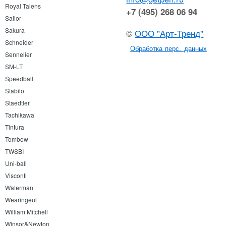
Royal Talens
+7 (495) 268 06 94
Sailor
Sakura
©
ООО "Арт-Тренд"
Schneider
Обработка перс. данных
Sennelier
SM-LT
Speedball
Stabilo
Staedtler
Tachikawa
Tintura
Tombow
TWSBI
Uni-ball
Visconti
Waterman
Wearingeul
William Mitchell
Winsor&Newton