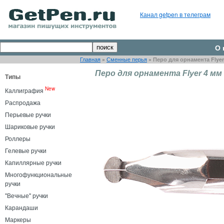
Канал getpen в телеграм
О 
Главная
»
Сменные перья
»
Перо для орнамента Flyer
Перо для орнамента Flyer 4 мм
Типы
New
Каллиграфия
Распродажа
Перьевые ручки
Шариковые ручки
Роллеры
Гелевые ручки
Капиллярные ручки
Многофункциональные
ручки
"Вечные" ручки
Карандаши
Маркеры