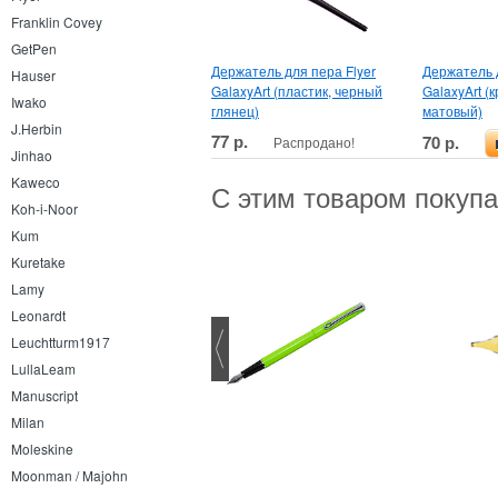
Franklin Covey
GetPen
Держатель для пера Flyer
Держатель д
Hauser
GalaxyArt (пластик, черный
GalaxyArt (
Iwako
глянец)
матовый)
J.Herbin
77 р.
70 р.
Распродано!
Jinhao
Kaweco
С этим товаром покуп
Koh-i-Noor
Kum
Kuretake
Lamy
Leonardt
Leuchtturm1917
LullaLeam
Manuscript
Pentel Brush Sign Pen Artist
Milan
Extra Fine
Moleskine
Moonman / Majohn