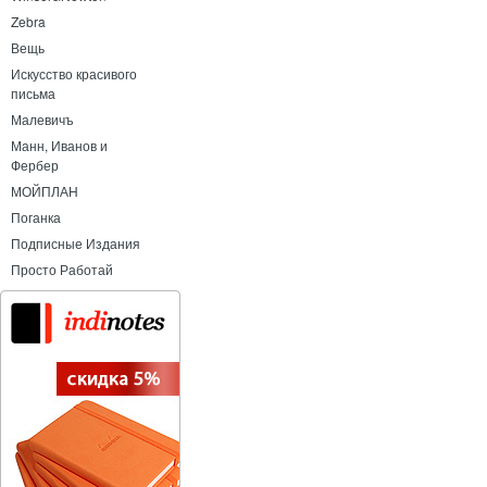
Zebra
Вещь
Искусство красивого
письма
Малевичъ
Манн, Иванов и
Фербер
МОЙПЛАН
Поганка
Подписные Издания
Просто Работай