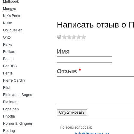
Multibook
Mungyo
Nik's Pens
Написать отзыв o П
Nikko
ObliquePen
Ohto
Parker
Имя
Pelikan
Penac
PenBBS
Отзыв
*
Pentel
Pierre Cardin
Pilot
Pininfarina Segno
Platinum
Popelpen
Rhodia
Rohrer & Klingner
По всем вопросам:
Rotring
info@getpen.ru