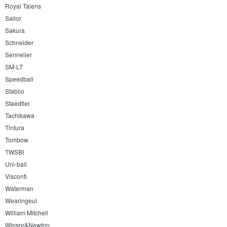
Royal Talens
Sailor
Sakura
Schneider
Sennelier
SM-LT
Speedball
Stabilo
Staedtler
Tachikawa
Tintura
Tombow
TWSBI
Uni-ball
Visconti
Waterman
Wearingeul
William Mitchell
Winsor&Newton