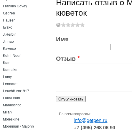
Написать отзыв o М
Franklin Covey
кюветок
GetPen
Hauser
Iwako
J.Herbin
Имя
Jinhao
Kaweco
Koh-i-Noor
Отзыв
*
Kum
Kuretake
Lamy
Leonardt
Leuchtturm1917
LullaLeam
Manuscript
Milan
По всем вопросам:
info@getpen.ru
Moleskine
Moonman / Majohn
+7 (495) 268 06 94