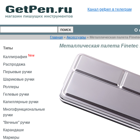
Канал getpen в телеграм
О 
Главная
»
Аксессуары
»
Металлическая палета Finete
Металлическая палета Finetec
Типы
New
Каллиграфия
Распродажа
Перьевые ручки
Шариковые ручки
Роллеры
Гелевые ручки
Капиллярные ручки
Многофункциональные
ручки
"Вечные" ручки
Карандаши
Маркеры