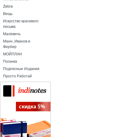
Zebra
Вещь
Искусство красивого
письма
Малевичъ
Манн, Иванов и
Фербер
МОЙПЛАН
Поганка
Подписные Издания
Просто Работай