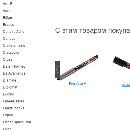
Arm.Pen
Aurora
Böker
Brause
С этим товаром покуп
Caran d’Ache
Carioca
Clairefontaine
Cretacolor
Cross
Daler Rowney
De Atramentis
Diamine
Pilot Vpen M
Uni-ba
Diplomat
Edding
Faber-Castell
Falafel books
Figaro
Fisher Space Pen
Flyer