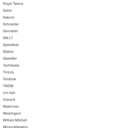
Royal Talens
Sailor
Sakura
Schneider
Sennelier
SM-LT
Speedball
Stabilo
Staedtler
Tachikawa
Tintura
Tombow
TWSBI
Uni-ball
Visconti
Waterman
Wearingeul
William Mitchell
Winsor&Newton