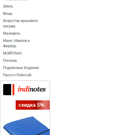
Zebra
Вещь
Искусство красивого
письма
Малевичъ
Манн, Иванов и
Фербер
МОЙПЛАН
Поганка
Подписные Издания
Просто Работай