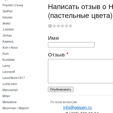
Написать отзыв o Н
Franklin Covey
GetPen
(пастельные цвета)
Hauser
Iwako
J.Herbin
Jinhao
Имя
Kaweco
Koh-i-Noor
Отзыв
*
Kum
Kuretake
Lamy
Leonardt
Leuchtturm1917
LullaLeam
Manuscript
Milan
По всем вопросам:
Moleskine
info@getpen.ru
Moonman / Majohn