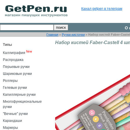
Канал getpen в телеграм
О 
Главная
»
Ручки-кисточки
»
Набор кистей Faber-Castel
Набор кистей Faber-Castell 4 
Типы
New
Каллиграфия
Распродажа
Перьевые ручки
Шариковые ручки
Роллеры
Гелевые ручки
Капиллярные ручки
Многофункциональные
ручки
"Вечные" ручки
Карандаши
Маркеры