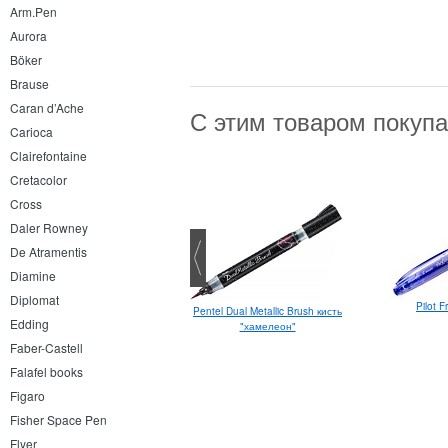
Arm.Pen
Aurora
Böker
Brause
Caran d’Ache
С этим товаром покуп
Carioca
Clairefontaine
Cretacolor
Cross
Daler Rowney
De Atramentis
Diamine
Diplomat
Pilot F
Pentel Dual Metallic Brush кисть
Pentel Touch Brush Pen
Edding
"хамелеон"
Faber-Castell
Falafel books
Figaro
Fisher Space Pen
Flyer