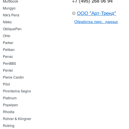
+7 (495) 268 06 94
Multibook
Mungyo
©
ООО "Арт-Тренд"
Nik's Pens
Обработка перс. данных
Nikko
ObliquePen
Ohto
Parker
Pelikan
Penac
PenBBS
Pentel
Pierre Cardin
Pilot
Pininfarina Segno
Platinum
Popelpen
Rhodia
Rohrer & Klingner
Rotring