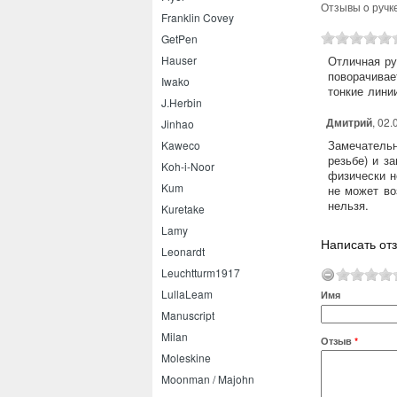
Отзывы o ручке
Franklin Covey
GetPen
Hauser
Отличная ру
поворачивае
Iwako
тонкие лини
J.Herbin
Дмитрий
, 02
Jinhao
Замечательн
Kaweco
резьбе) и з
Koh-i-Noor
физически н
Kum
не может во
нельзя.
Kuretake
Lamy
Написать отз
Leonardt
Leuchtturm1917
LullaLeam
Имя
Manuscript
Milan
Отзыв
*
Moleskine
Moonman / Majohn