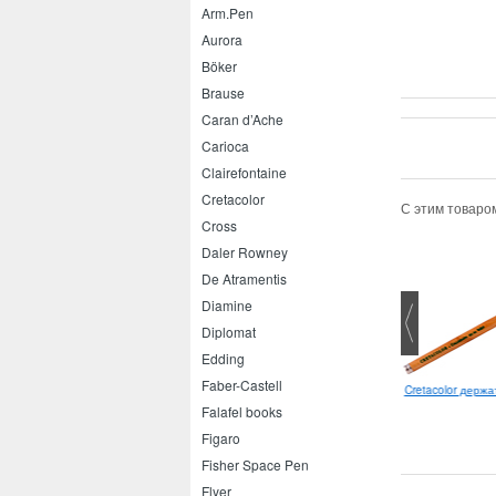
Arm.Pen
Aurora
Böker
Brause
Caran d’Ache
Carioca
Clairefontaine
Cretacolor
С этим товаро
Cross
Daler Rowney
De Atramentis
Diamine
Diplomat
Edding
Lamy Studio M
Faber-Castell
Lamy Joy 1.9
Cretacolor держа
Falafel books
Figaro
Fisher Space Pen
Flyer