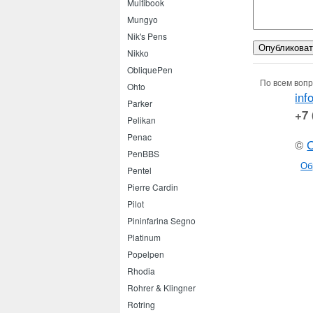
Multibook
Mungyo
Nik's Pens
Nikko
ObliquePen
По всем вопр
Ohto
inf
Parker
+7 
Pelikan
Penac
©
PenBBS
Об
Pentel
Pierre Cardin
Pilot
Pininfarina Segno
Platinum
Popelpen
Rhodia
Rohrer & Klingner
Rotring