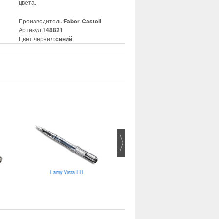
цвета.
Производитель:
Faber-Castell
Артикул:
148821
Цвет чернил:
синий
Lamy Safari шариковая
Lamy Vista LH