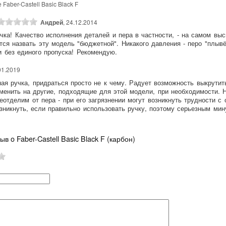
 Faber-Castell Basic Black F
Андрей
, 24.12.2014
чка! Качество исполнения деталей и пера в частности, - на самом вы
тся назвать эту модель "бюджетной". Никакого давления - перо "плывё
и без единого пропуска! Рекомендую.
.01.2019
ая ручка, придраться просто не к чему. Радует возможность выкрутит
аменить на другие, подходящие для этой модели, при необходимости. 
еотделим от пера - при его загрязнении могут возникнуть трудности с 
зникнуть, если правильно использовать ручку, поэтому серьезным мин
ыв o Faber-Castell Basic Black F (карбон)