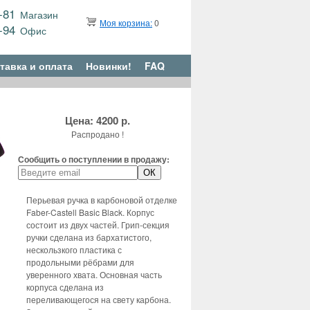
9-81
Магазин
Моя корзина:
0
6-94
Офис
тавка и оплата
Новинки!
FAQ
Цена: 4200 р.
Распродано !
Сообщить о поступлении в продажу:
Перьевая ручка в карбоновой отделке
Faber-Castell Basic Black. Корпус
состоит из двух частей. Грип-секция
ручки сделана из бархатистого,
нескользкого пластика с
продольными рёбрами для
уверенного хвата. Основная часть
корпуса сделана из
переливающегося на свету карбона.