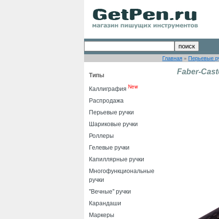
Главная
»
Перьевые р
Faber-Caste
Типы
New
Каллиграфия
Распродажа
Перьевые ручки
Шариковые ручки
Роллеры
Гелевые ручки
Капиллярные ручки
Многофункциональные
ручки
"Вечные" ручки
Карандаши
Маркеры