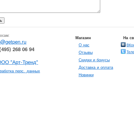
осам:
Магазин
На с
o@getpen.ru
О нас
ВКо
(495) 268 06 94
Тел
Отзывы
Скидки и бонусы
ООО "Арт-Тренд"
Доставка и оплата
работка перс. данных
Новинки