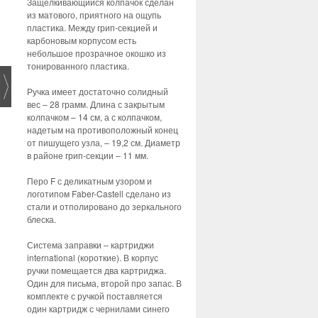
Защелкивающийся колпачок сделан
из матового, приятного на ощупь
пластика. Между грип-секцией и
карбоновым корпусом есть
небольшое прозрачное окошко из
тонированного пластика.
Ручка имеет достаточно солидный
вес – 28 грамм. Длина с закрытым
колпачком – 14 см, а с колпачком,
надетым на противоположный конец
от пишущего узла, – 19,2 см. Диаметр
в районе грип-секции – 11 мм.
Перо F с деликатным узором и
логотипом Faber-Castell сделано из
стали и отполировано до зеркального
блеска.
Система заправки – картриджи
international (короткие). В корпус
ручки помещается два картриджа.
Один для письма, второй про запас. В
комплекте с ручкой поставляется
один картридж с чернилами синего