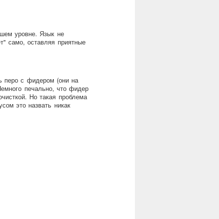
сшем уровне. Язык не
т" само, оставляя приятные
ь перо с фидером (они на
Немного печально, что фидер
очисткой. Но такая проблема
усом это назвать никак