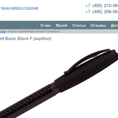
+7 (495) 210-9
Канал getpen в телеграм
+7 (495) 268-0
О нас
Музей
Статьи
Отзывы
Дос
учки
»
Faber-Castell Basic Black F (карбон)
ll Basic Black F (карбон)