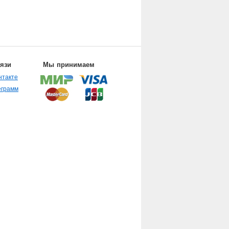
вязи
Мы принимаем
нтакте
еграмм