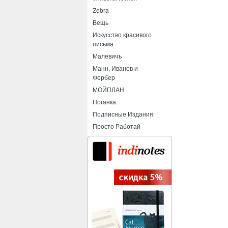
Zebra
Вещь
Искусство красивого
письма
Малевичъ
Манн, Иванов и
Фербер
МОЙПЛАН
Поганка
Подписные Издания
Просто Работай