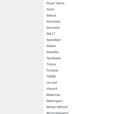
Royal Talens
Sailor
Sakura
Schneider
Sennelier
SM-LT
Speedball
Stabilo
Staedtler
Tachikawa
Tintura
Tombow
TWSBI
Uni-ball
Visconti
Waterman
Wearingeul
William Mitchell
Winsor&Newton