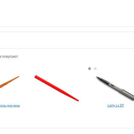
м покупают
Lamy Lx EF
тель для пера