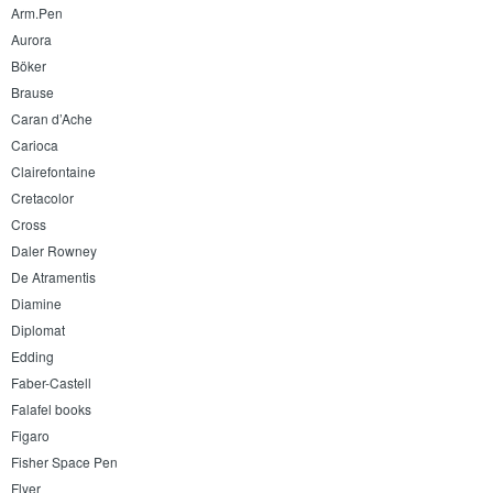
Arm.Pen
Aurora
Böker
Brause
Caran d’Ache
Carioca
Clairefontaine
Cretacolor
Cross
Daler Rowney
De Atramentis
Diamine
Diplomat
Edding
Faber-Castell
Falafel books
Figaro
Fisher Space Pen
Flyer