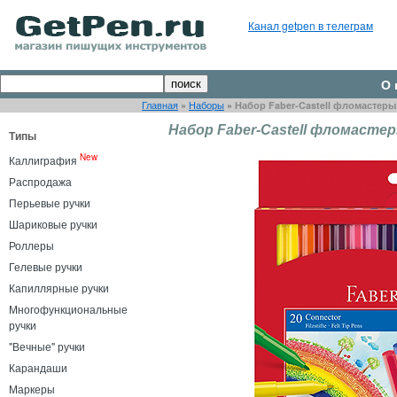
Канал getpen в телеграм
О 
Главная
»
Наборы
»
Набор Faber-Castell фломастеры 
Набор Faber-Castell фломастер
Типы
New
Каллиграфия
Распродажа
Перьевые ручки
Шариковые ручки
Роллеры
Гелевые ручки
Капиллярные ручки
Многофункциональные
ручки
"Вечные" ручки
Карандаши
Маркеры