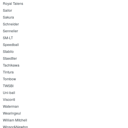
Royal Talens
Sailor
Sakura
Schneider
Sennelier
SM-LT
Speedball
Stabilo
Staedtler
Tachikawa
Tintura
Tombow
TWSBI
Uni-ball
Visconti
Waterman
Wearingeul
William Mitchell
Winsor&Newton