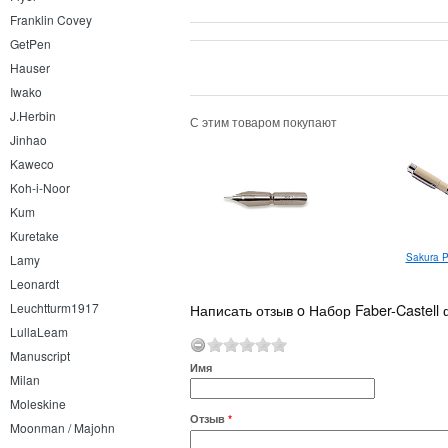
Franklin Covey
GetPen
Hauser
Iwako
J.Herbin
С этим товаром покупают
Jinhao
Kaweco
Koh-i-Noor
Kum
Kuretake
Sakura P
Lamy
Leonardt
Написать отзыв o Набор Faber-Castell
Leuchtturm1917
LullaLeam
Manuscript
Имя
Milan
Moleskine
Отзыв
*
Moonman / Majohn