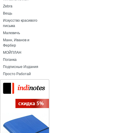
Zebra
Вещь
Искусство красивого
письма
Малевичъ
Манн, Иванов и
Фербер
МОЙПЛАН
Поганка
Подписные Издания
Просто Работай