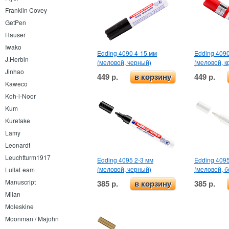
Franklin Covey
GetPen
Hauser
Iwako
Edding 4090 4-15 мм
Edding 4090
J.Herbin
(меловой, черный)
(меловой, к
Jinhao
449 р.
449 р.
в корзину
Kaweco
Koh-i-Noor
Kum
Kuretake
Lamy
Leonardt
Leuchtturm1917
Edding 4095 2-3 мм
Edding 4095
(меловой, черный)
(меловой, 
LullaLeam
Manuscript
385 р.
385 р.
в корзину
Milan
Moleskine
Moonman / Majohn