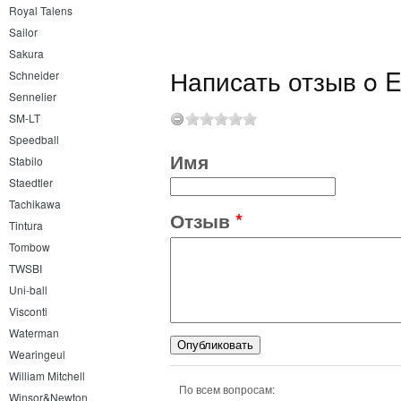
Royal Talens
Sailor
Sakura
Написать отзыв o E
Schneider
Sennelier
SM-LT
Speedball
Имя
Stabilo
Staedtler
Tachikawa
Отзыв
*
Tintura
Tombow
TWSBI
Uni-ball
Visconti
Waterman
Wearingeul
William Mitchell
По всем вопросам:
Winsor&Newton