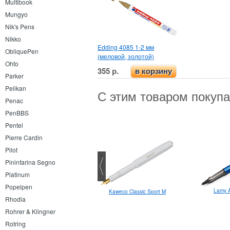
Multibook
Mungyo
Nik's Pens
Nikko
Edding 4085 1-2 мм
ObliquePen
(меловой, золотой)
Ohto
355 р.
в корзину
Parker
Pelikan
С этим товаром покуп
Penac
PenBBS
Pentel
Pierre Cardin
Pilot
Pininfarina Segno
Platinum
Popelpen
Lamy A
Kaweco Classic Sport M
Stabilo Colorkilla
Rhodia
Rohrer & Klingner
Rotring