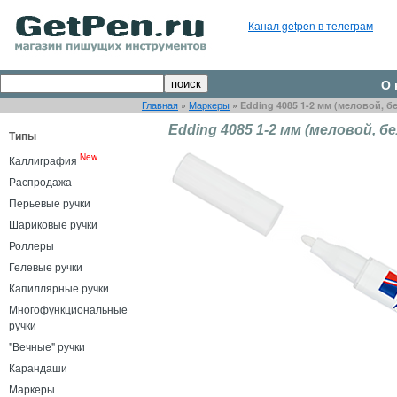
Канал getpen в телеграм
О 
Главная
»
Маркеры
»
Edding 4085 1-2 мм (меловой, б
Edding 4085 1-2 мм (меловой, б
Типы
New
Каллиграфия
Распродажа
Перьевые ручки
Шариковые ручки
Роллеры
Гелевые ручки
Капиллярные ручки
Многофункциональные
ручки
"Вечные" ручки
Карандаши
Маркеры