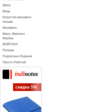
Zebra
Вещь
Искусство красивого
письма
Малевичъ
Манн, Иванов и
Фербер
МОЙПЛАН
Поганка
Подписные Издания
Просто Работай