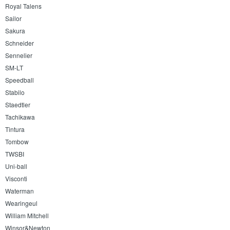
Royal Talens
Sailor
Sakura
Schneider
Sennelier
SM-LT
Speedball
Stabilo
Staedtler
Tachikawa
Tintura
Tombow
TWSBI
Uni-ball
Visconti
Waterman
Wearingeul
William Mitchell
Winsor&Newton