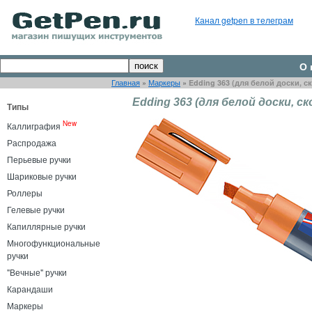
Канал getpen в телеграм
О 
Главная
»
Маркеры
»
Edding 363 (для белой доски, 
Edding 363 (для белой доски, 
Типы
New
Каллиграфия
Распродажа
Перьевые ручки
Шариковые ручки
Роллеры
Гелевые ручки
Капиллярные ручки
Многофункциональные
ручки
"Вечные" ручки
Карандаши
Маркеры