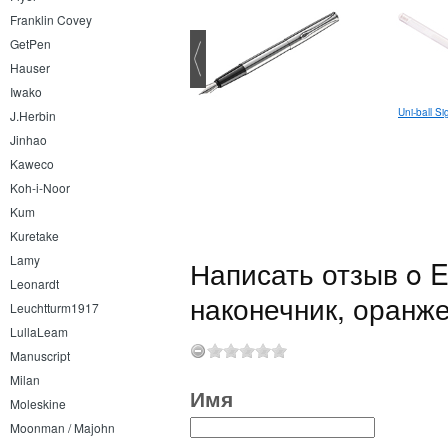
Franklin Covey
GetPen
Hauser
Iwako
Lamy Dialog cc EF
Uni-ball S
J.Herbin
Jinhao
Kaweco
Koh-i-Noor
Kum
Kuretake
Lamy
Написать отзыв o E
Leonardt
наконечник, оранж
Leuchtturm1917
LullaLeam
Manuscript
Milan
Имя
Moleskine
Moonman / Majohn