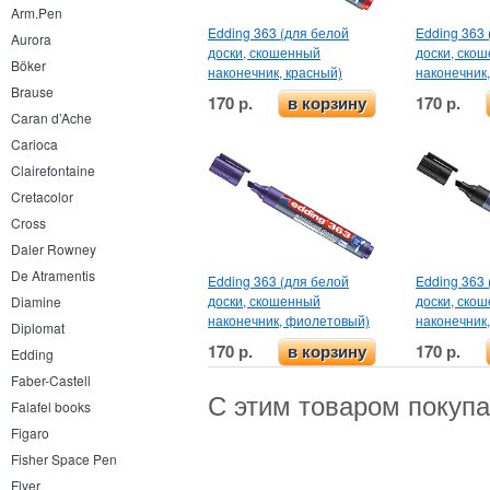
Arm.Pen
Edding 363 (для белой
Edding 363 
Aurora
доски, скошенный
доски, ско
Böker
наконечник, красный)
наконечник
Brause
170 р.
170 р.
в корзину
Caran d’Ache
Carioca
Clairefontaine
Cretacolor
Cross
Daler Rowney
De Atramentis
Edding 363 (для белой
Edding 363 
доски, скошенный
доски, ско
Diamine
наконечник, фиолетовый)
наконечник
Diplomat
170 р.
170 р.
в корзину
Edding
Faber-Castell
С этим товаром покуп
Falafel books
Figaro
Fisher Space Pen
Flyer