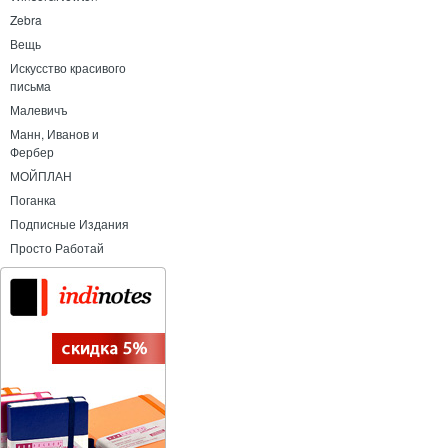
Zebra
Вещь
Искусство красивого
письма
Малевичъ
Манн, Иванов и
Фербер
МОЙПЛАН
Поганка
Подписные Издания
Просто Работай