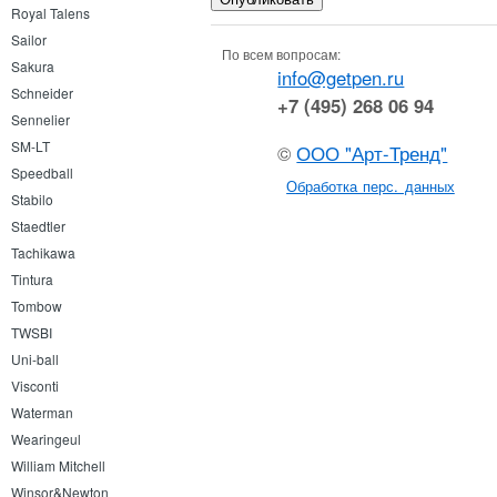
Royal Talens
Sailor
По всем вопросам:
Sakura
info@getpen.ru
Schneider
+7 (495) 268 06 94
Sennelier
SM-LT
©
ООО "Арт-Тренд"
Speedball
Обработка перс. данных
Stabilo
Staedtler
Tachikawa
Tintura
Tombow
TWSBI
Uni-ball
Visconti
Waterman
Wearingeul
William Mitchell
Winsor&Newton