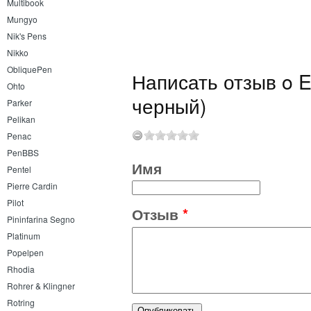
Multibook
Mungyo
Nik's Pens
Nikko
ObliquePen
Написать отзыв o E
Ohto
черный)
Parker
Pelikan
Penac
PenBBS
Имя
Pentel
Pierre Cardin
Pilot
Отзыв
*
Pininfarina Segno
Platinum
Popelpen
Rhodia
Rohrer & Klingner
Rotring