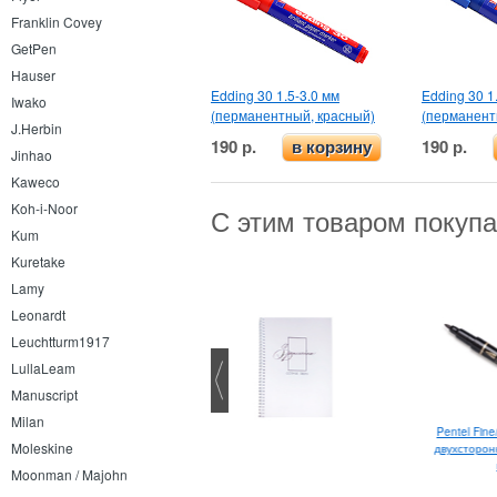
Franklin Covey
GetPen
Hauser
Edding 30 1.5-3.0 мм
Edding 30 1
Iwako
(перманентный, красный)
(перманент
J.Herbin
190 р.
190 р.
в корзину
Jinhao
Kaweco
Koh-i-Noor
С этим товаром покуп
Kum
Kuretake
Lamy
Leonardt
Leuchtturm1917
LullaLeam
Manuscript
Milan
Lamy Lx EF
Pentel Fine
Moleskine
двухсторон
Moonman / Majohn