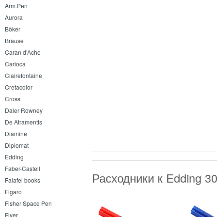
Arm.Pen
Aurora
Böker
Brause
Caran d’Ache
Carioca
Clairefontaine
Cretacolor
Cross
Daler Rowney
De Atramentis
Diamine
Diplomat
Edding
Faber-Castell
Расходники к Edding 3
Falafel books
Figaro
Fisher Space Pen
Flyer