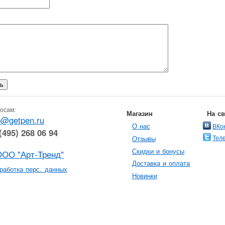
осам:
Магазин
На с
o@getpen.ru
О нас
ВКо
(495) 268 06 94
Тел
Отзывы
Скидки и бонусы
ООО "Арт-Тренд"
Доставка и оплата
работка перс. данных
Новинки