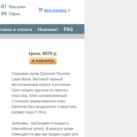
9-81
Магазин
Моя корзина:
0
6-94
Офис
тавка и оплата
Новинки!
FAQ
Цена: 6070 р.
в корзину
Перьевая ручка Diplomat Traveller
Lapis Black. Матовый черный
металлический корпус и колпачок.
Грип-секция сделана из черного
пластика. Клип хромированный.
Стальное гравированное перо
Diplomat (без воздушного отверстия),
размер пера F (fine).
Заправка - картриджи стандарта
international (short). В корпусе ручки
помещается два картриджа (один для