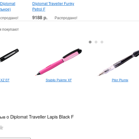
Diplomat
Diplomat Traveller Funky
альное)
Petrol F
9188 р.
спродано!
Распродано!
м покупают
Stabilo Palette XF
Pilot Plumix
 XZ EF
в o Diplomat Traveller Lapis Black F