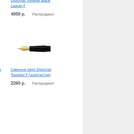
Diplomat Traveller Black
Laquer F
4959 р.
Распродано!
e
Сменное перо Diplomat
Traveller F (золотистое)
2260 р.
Распродано!