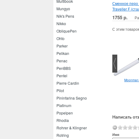
Multibook
Сменное перо 
Mungyo
Traveller F (ст
Nik's Pens
1755 р.
Ра
Nikko
С этим товаро
ObliquePen
Ohto
Parker
Pelikan
Penac
PenBBS
Pentel
Sakura Stardust
Блокнот Rhodia Basics №11
Moonman
Pierre Cardin
Orange
Pilot
Pininfarina Segno
Platinum
Popelpen
Написать отзы
Rhodia
Rohrer & Klingner
Имя
Rotring