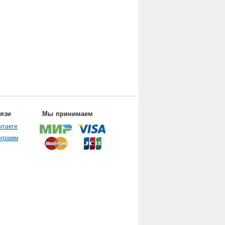
вязи
Мы принимаем
нтакте
еграмм