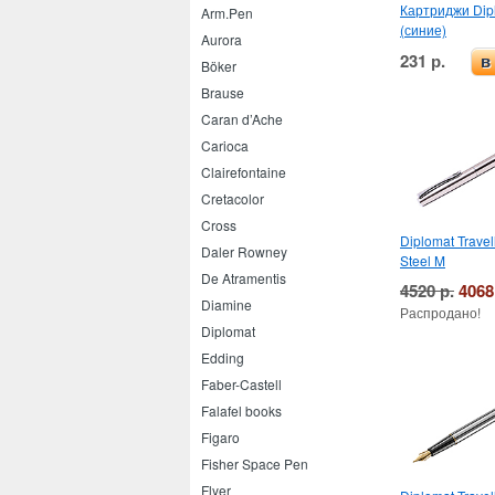
Картриджи Dip
Arm.Pen
(синие)
Aurora
231 р.
в
Böker
Brause
Caran d’Ache
Carioca
Clairefontaine
Cretacolor
Cross
Diplomat Travel
Daler Rowney
Steel M
De Atramentis
4520 р.
4068
Diamine
Распродано!
Diplomat
Edding
Faber-Castell
Falafel books
Figaro
Fisher Space Pen
Flyer