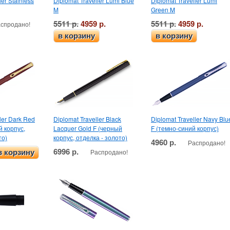
ler Stainless
Diplomat Traveller Lumi Blue
Diplomat Traveller Lumi
M
Green M
5511 р.
4959 р.
5511 р.
4959 р.
спродано!
в корзину
в корзину
ler Dark Red
Diplomat Traveller Black
Diplomat Traveller Navy Blu
й корпус,
Lacquer Gold F (черный
F (темно-синий корпус)
то)
корпус, отделка - золото)
4960 р.
Распродано!
6996 р.
Распродано!
в корзину