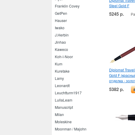
Diplomat Travel
Steel Gold F
Franklin Covey
5245 р.
GetPen
Ра
Hauser
Iwako
J.Herbin
Jinhao
Kaweco
Koh-i-Noor
Kum
Diplomat Travel
Kuretake
Gold F (красны
Lamy
отделка - золо
Leonardt
5382 р.
Leuchtturm1917
LullaLeam
Manuscript
Milan
Moleskine
Moonman / Majohn