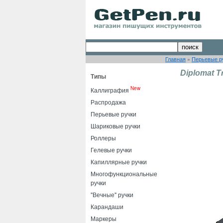
Главная
»
Перьевые р
Diplomat Tr
Типы
New
Каллиграфия
Распродажа
Перьевые ручки
Шариковые ручки
Роллеры
Гелевые ручки
Капиллярные ручки
Многофункциональные
ручки
"Вечные" ручки
Карандаши
Маркеры