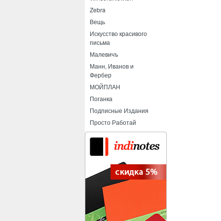
Zebra
Вещь
Искусство красивого
письма
Малевичъ
Манн, Иванов и
Фербер
МОЙПЛАН
Поганка
Подписные Издания
Просто Работай