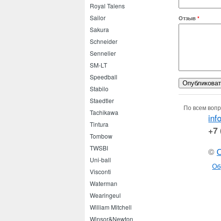
Royal Talens
Sailor
Отзыв
*
Sakura
Schneider
Sennelier
SM-LT
Speedball
Stabilo
Staedtler
По всем вопр
Tachikawa
inf
Tintura
+7 
Tombow
TWSBI
©
Uni-ball
Об
Visconti
Waterman
Wearingeul
William Mitchell
Winsor&Newton