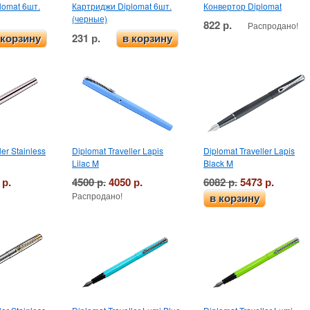
lomat 6шт.
Картриджи Diplomat 6шт.
Конвертор Diplomat
(черные)
822 р.
Распродано!
231 р.
 корзину
в корзину
ler Stainless
Diplomat Traveller Lapis
Diplomat Traveller Lapis
Lilac M
Black M
 р.
4500 р.
4050 р.
6082 р.
5473 р.
Распродано!
в корзину