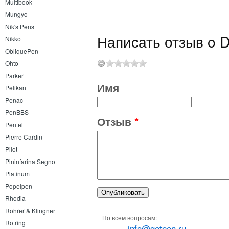
Multibook
Mungyo
Nik's Pens
Написать отзыв o D
Nikko
ObliquePen
Ohto
Parker
Имя
Pelikan
Penac
PenBBS
Отзыв
*
Pentel
Pierre Cardin
Pilot
Pininfarina Segno
Platinum
Popelpen
Rhodia
Rohrer & Klingner
По всем вопросам:
Rotring
info@getpen.ru