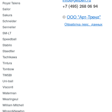
Royal Talens
+7 (495) 268 06 94
Sailor
Sakura
©
ООО "Арт-Тренд"
Schneider
Обработка перс. данных
Sennelier
SM-LT
Speedball
Stabilo
Staedtler
Tachikawa
Tintura
Tombow
TWSBI
Uni-ball
Visconti
Waterman
Wearingeul
William Mitchell
Winsor&Newton