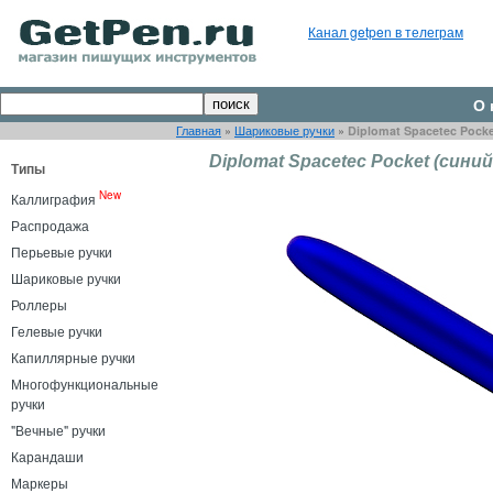
Канал getpen в телеграм
О 
Главная
»
Шариковые ручки
»
Diplomat Spacetec Pock
Diplomat Spacetec Pocket (синий
Типы
New
Каллиграфия
Распродажа
Перьевые ручки
Шариковые ручки
Роллеры
Гелевые ручки
Капиллярные ручки
Многофункциональные
ручки
"Вечные" ручки
Карандаши
Маркеры