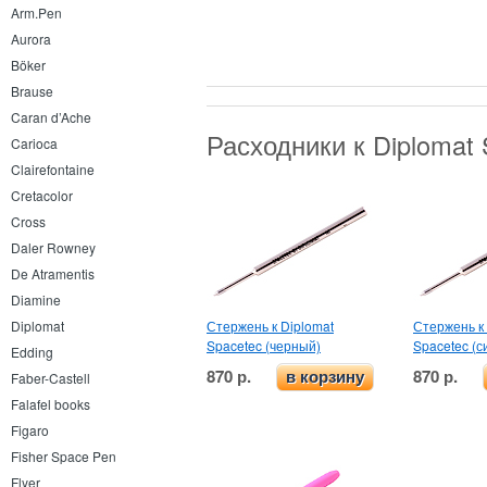
Arm.Pen
Aurora
Böker
Brause
Caran d’Ache
Расходники к Diplomat
Carioca
Clairefontaine
Cretacolor
Cross
Daler Rowney
De Atramentis
Diamine
Стержень к Diplomat
Стержень к 
Diplomat
Spacetec (черный)
Spacetec (с
Edding
870 р.
870 р.
в корзину
Faber-Castell
Falafel books
Figaro
Fisher Space Pen
Flyer