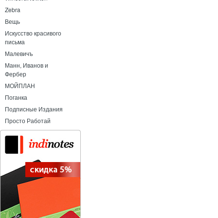
Zebra
Вещь
Искусство красивого
письма
Малевичъ
Манн, Иванов и
Фербер
МОЙПЛАН
Поганка
Подписные Издания
Просто Работай