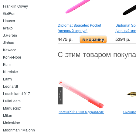
Franklin Covey
GetPen
Hauser
Diplomat Spacetec Pocket
Diplomat Sp
Iwako
(розовый корпус)
(черный кор
J.Herbin
4475 р.
5294 р.
в корзину
Jinhao
Kaweco
С этим товаром покуп
Koh-i-Noor
Kum
Kuretake
Lamy
Leonardt
Leuchtturm1917
LullaLeam
Manuscript
Ластик Koh-i-noor в держателе
Leuchtturm1917 Medium A5 Ink
Сменное
Milan
Moleskine
Moonman / Majohn