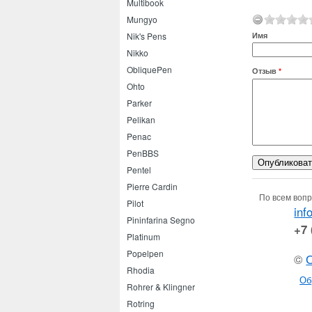
Multibook
Mungyo
Имя
Nik's Pens
Nikko
ObliquePen
Отзыв
*
Ohto
Parker
Pelikan
Penac
PenBBS
Pentel
Pierre Cardin
По всем вопр
Pilot
inf
Pininfarina Segno
+7 
Platinum
Popelpen
©
Rhodia
Об
Rohrer & Klingner
Rotring