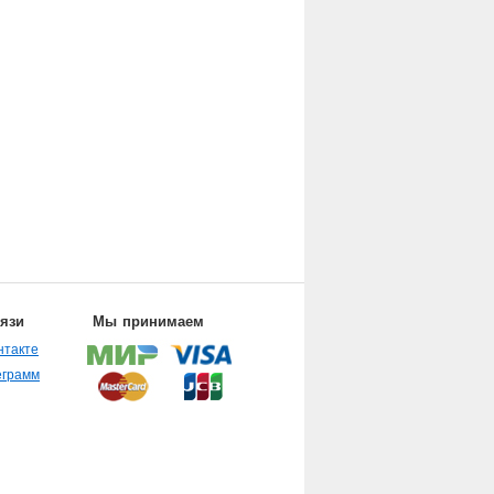
вязи
Мы принимаем
нтакте
еграмм