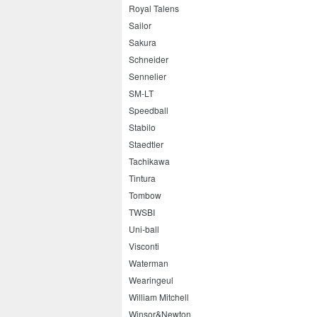
Royal Talens
Sailor
Sakura
Schneider
Sennelier
SM-LT
Speedball
Stabilo
Staedtler
Tachikawa
Tintura
Tombow
TWSBI
Uni-ball
Visconti
Waterman
Wearingeul
William Mitchell
Winsor&Newton