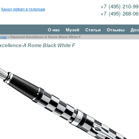
+7 (495) 210-9
Канал getpen в телеграм
+7 (495) 268-0
О нас
Музей
Статьи
Отзывы
Дос
учки
»
Diplomat Excellence-A Rome Black White F
xcellence-A Rome Black White F