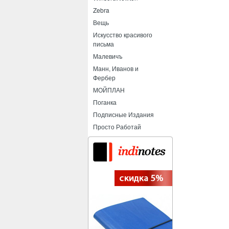
Zebra
Вещь
Искусство красивого
письма
Малевичъ
Манн, Иванов и
Фербер
МОЙПЛАН
Поганка
Подписные Издания
Просто Работай