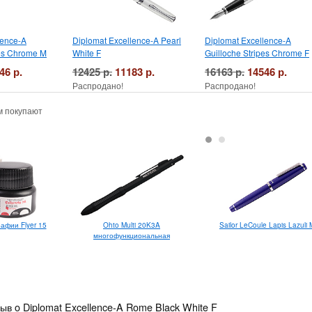
lence-A
Diplomat Excellence-A Pearl
Diplomat Excellence-A
pes Chrome M
White F
Guilloche Stripes Chrome F
46 р.
12425 р.
11183 р.
16163 р.
14546 р.
Распродано!
Распродано!
м покупают
Ohto Multi 20K3A
Sailor LeCoule Lapis Lazuli
афии Flyer 15
многофункциональная
ыв o Diplomat Excellence-A Rome Black White F