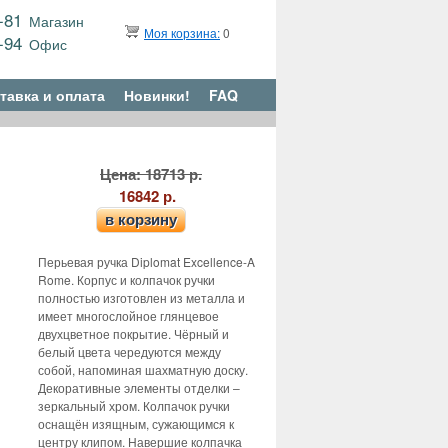
9-81
Магазин
Моя корзина:
0
6-94
Офис
тавка и оплата
Новинки!
FAQ
Цена: 18713 р.
16842 р.
в корзину
Перьевая ручка Diplomat Excellence-A
Rome. Корпус и колпачок ручки
полностью изготовлен из металла и
имеет многослойное глянцевое
двухцветное покрытие. Чёрный и
белый цвета чередуются между
собой, напоминая шахматную доску.
Декоративные элементы отделки –
зеркальный хром. Колпачок ручки
оснащён изящным, сужающимся к
центру клипом. Навершие колпачка