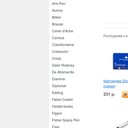
Arm.Pen
Aurora
Böker
Brause
Caran d’Ache
Расходники к 
Carioca
Clairefontaine
Cretacolor
Cross
Daler Rowney
De Atramentis
Diamine
Картриджи Dip
Diplomat
(синие)
Edding
231 р.
в
Faber-Castell
Falafel books
Figaro
Fisher Space Pen
Flyer