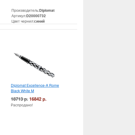
Производитель:
Diplomat
Артикул:
D20000732
Цвет чернил:
синий
Diplomat Excellence-A Rome
Black White M
18713 р.
16842 р.
Распродано!