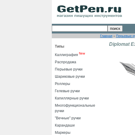
Главная
»
Перьевые р
Diplomat E
Типы
New
Каллиграфия
Распродажа
Перьевые ручки
Шариковые ручки
Роллеры
Гелевые ручки
Капиллярные ручки
Многофункциональные
ручки
"Вечные" ручки
Карандаши
Маркеры