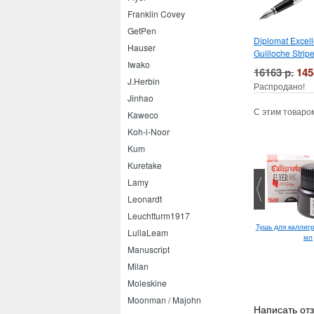
Franklin Covey
GetPen
Diplomat Excel
Hauser
Guilloche Stri
Iwako
16163 р.
145
J.Herbin
Распродано!
Jinhao
С этим товаро
Kaweco
Koh-i-Noor
Kum
Kuretake
Lamy
Leonardt
Leuchtturm1917
Ластик Stabilo Любимые
Тушь для каллигр
LullaLeam
животные
мл
Manuscript
Milan
Moleskine
Moonman / Majohn
Написать отз