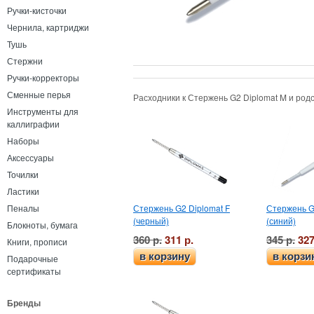
Ручки-кисточки
Чернила, картриджи
Тушь
Стержни
Ручки-корректоры
Сменные перья
Расходники к Стержень G2 Diplomat M и ро
Инструменты для
каллиграфии
Наборы
Аксессуары
Точилки
Ластики
Стержень G2 Diplomat F
Стержень G
Пеналы
(черный)
(синий)
Блокноты, бумага
360 р.
311 р.
345 р.
327
Книги, прописи
в корзину
в корзи
Подарочные
сертификаты
Бренды