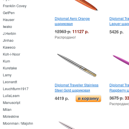
Franklin Covey
GetPen
Diplomat Aero Orange
Diplomat Tra
Hauser
шариковая
Laquer шар
Iwako
12363 р.
11127 р.
5426 р.
J.Herbin
Распродано!
Jinhao
Kaweco
Koh-i-Noor
Kum
Kuretake
Lamy
Leonardt
Diplomat Traveller Stainless
Diplomat Tra
Leuchtturm1917
Steel Gold шариковая
Raspberry 
LullaLeam
3675 р.
33
4419 р.
в корзину
Manuscript
Распродано
Milan
Moleskine
Moonman / Majohn