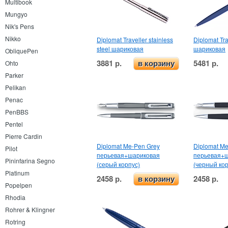
Multibook
Mungyo
Nik's Pens
Nikko
Diplomat Traveller stainless
Diplomat Tra
steel шариковая
шариковая
ObliquePen
3881 р.
5481 р.
Ohto
в корзину
Parker
Pelikan
Penac
PenBBS
Pentel
Pierre Cardin
Diplomat Me-Pen Grey
Diplomat Me
Pilot
перьевая+шариковая
перьевая+
Pininfarina Segno
(серый корпус)
(черный кор
Platinum
2458 р.
2458 р.
в корзину
Popelpen
Rhodia
Rohrer & Klingner
Rotring