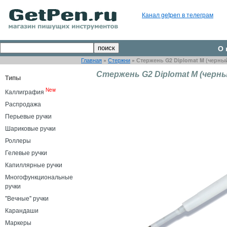
Канал getpen в телеграм
О 
Главная
»
Стержни
»
Стержень G2 Diplomat M (черны
Стержень G2 Diplomat M (черн
Типы
New
Каллиграфия
Распродажа
Перьевые ручки
Шариковые ручки
Роллеры
Гелевые ручки
Капиллярные ручки
Многофункциональные
ручки
"Вечные" ручки
Карандаши
Маркеры