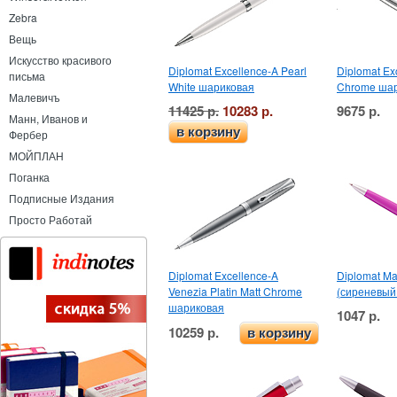
Zebra
Вещь
Искусство красивого
Diplomat Excellence-A Pearl
Diplomat Ex
письма
White шариковая
Chrome ша
Малевичъ
11425 р.
10283 р.
9675 р.
Манн, Иванов и
в корзину
Фербер
МОЙПЛАН
Поганка
Подписные Издания
Просто Работай
Diplomat Excellence-A
Diplomat M
Venezia Platin Matt Chrome
(сиреневый
шариковая
1047 р.
10259 р.
в корзину