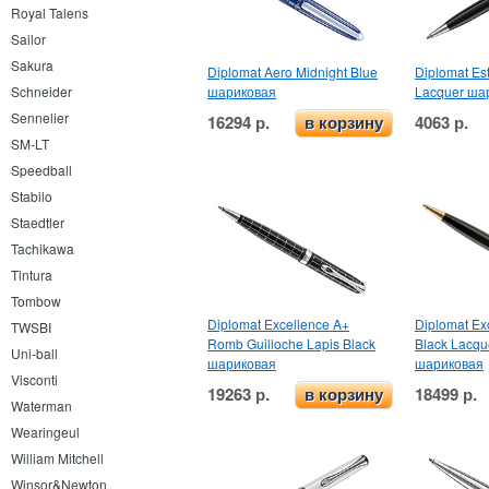
Royal Talens
Sailor
Sakura
Diplomat Aero Midnight Blue
Diplomat Es
шариковая
Lacquer ша
Schneider
Sennelier
16294 р.
4063 р.
в корзину
SM-LT
Speedball
Stabilo
Staedtler
Tachikawa
Tintura
Tombow
Diplomat Excellence A+
Diplomat Ex
TWSBI
Romb Guilloche Lapis Black
Black Lacqu
Uni-ball
шариковая
шариковая
Visconti
19263 р.
18499 р.
в корзину
Waterman
Wearingeul
William Mitchell
Winsor&Newton