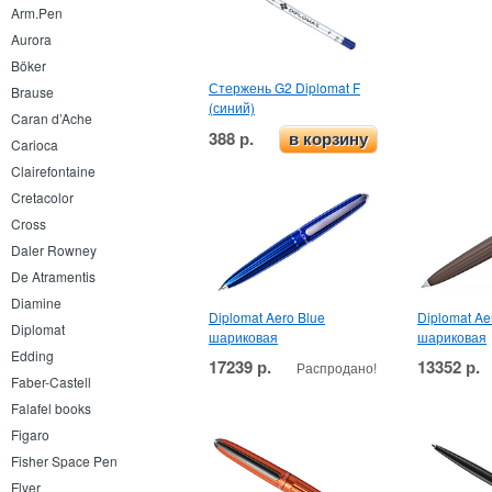
Arm.Pen
Aurora
Böker
Стержень G2 Diplomat F
Brause
(синий)
Caran d’Ache
388 р.
в корзину
Carioca
Clairefontaine
Cretacolor
Cross
Daler Rowney
De Atramentis
Diamine
Diplomat Aero Blue
Diplomat Ae
Diplomat
шариковая
шариковая
Edding
17239 р.
13352 р.
Распродано!
Faber-Castell
Falafel books
Figaro
Fisher Space Pen
Flyer