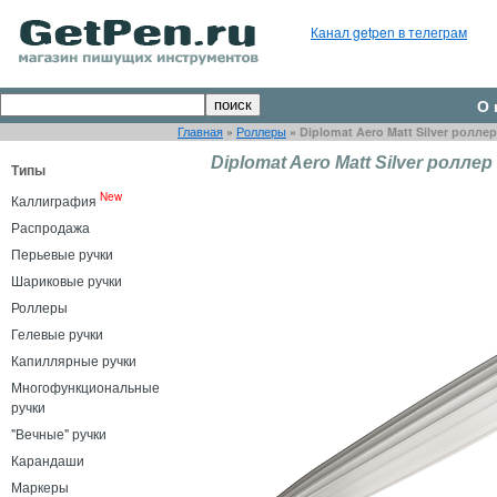
Канал getpen в телеграм
О 
Главная
»
Роллеры
»
Diplomat Aero Matt Silver роллер
Diplomat Aero Matt Silver роллер
Типы
New
Каллиграфия
Распродажа
Перьевые ручки
Шариковые ручки
Роллеры
Гелевые ручки
Капиллярные ручки
Многофункциональные
ручки
"Вечные" ручки
Карандаши
Маркеры