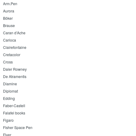
Arm.Pen
Aurora
Böker
Brause
Caran d’Ache
Carioca
Clairefontaine
Cretacolor
Cross
Daler Rowney
De Atramentis
Diamine
Diplomat
Edding
Faber-Castell
Falafel books
Figaro
Fisher Space Pen
Flyer