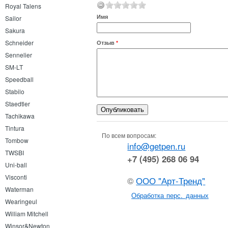
Royal Talens
Имя
Sailor
Sakura
Schneider
Отзыв
*
Sennelier
SM-LT
Speedball
Stabilo
Staedtler
Tachikawa
Tintura
По всем вопросам:
Tombow
info@getpen.ru
TWSBI
+7 (495) 268 06 94
Uni-ball
Visconti
©
ООО "Арт-Тренд"
Waterman
Обработка перс. данных
Wearingeul
William Mitchell
Winsor&Newton