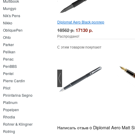
Multibook
Mungyo
Nik's Pens
Diplomat Aero Black роллер
Nikko
18562 р.
17130 р.
ObliquePen
Распродано!
Ohto
Parker
С этим товаром покупают
Pelikan
Penac
PenBBS
Pentel
Pierre Cardin
Pilot
Pininfarina Segno
Platinum
Popelpen
Rhodia
Rohrer & Klingner
Написать отзыв o Diplomat Aero Matt S
Rotring