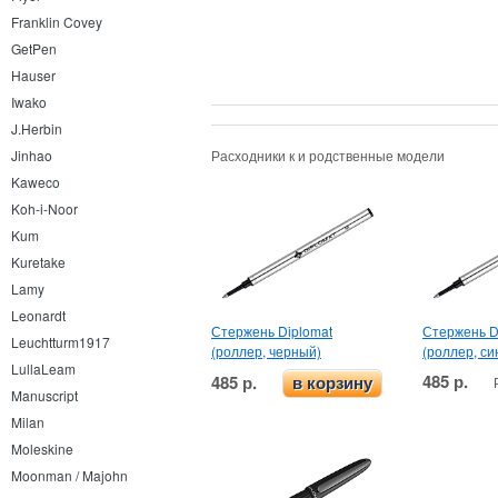
Franklin Covey
GetPen
Hauser
Iwako
J.Herbin
Расходники к и родственные модели
Jinhao
Kaweco
Koh-i-Noor
Kum
Kuretake
Lamy
Leonardt
Стержень Diplomat
Стержень D
Leuchtturm1917
(роллер, черный)
(роллер, си
LullaLeam
485 р.
485 р.
в корзину
Manuscript
Milan
Moleskine
Moonman / Majohn