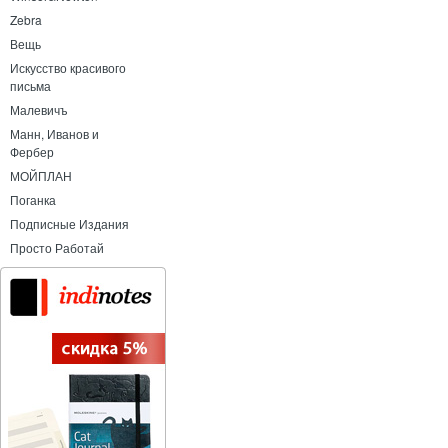
Zebra
Вещь
Искусство красивого
письма
Малевичъ
Манн, Иванов и
Фербер
МОЙПЛАН
Поганка
Подписные Издания
Просто Работай