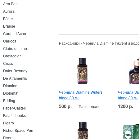
Arm.Pen
Aurora
Böker
Brause
Caran d’Ache
Carioca
Расходники к Чернила Diamine Inkvent и ро
Clairefontaine
Cretacolor
Cross
Daler Rowney
De Atramentis
Diamine
Чернила Diamine Writers
Чернила Dia
Diplomat
blood 30 мл
blood 80 мл
Edding
500 р.
1200 р.
Распродано!
Faber-Castell
Falafel books
Figaro
Fisher Space Pen
Flyer