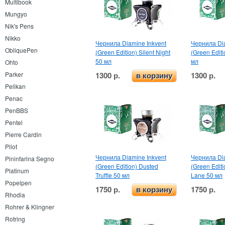
Multibook
Mungyo
Nik's Pens
Nikko
Чернила Diamine Inkvent
Чернила Dia
ObliquePen
(Green Edition) Silent Night
(Green Edit
50 мл
мл
Ohto
1300 р.
1300 р.
Parker
в корзину
Pelikan
Penac
PenBBS
Pentel
Pierre Cardin
Pilot
Чернила Diamine Inkvent
Чернила Dia
Pininfarina Segno
(Green Edition) Dusted
(Green Edit
Platinum
Truffle 50 мл
Lane 50 мл
Popelpen
1750 р.
1750 р.
в корзину
Rhodia
Rohrer & Klingner
Rotring