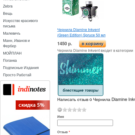
Zebra
Вещь
Искусство красивого
письма
Чернила Diamine Inkvent
Малевичъ
(Green Edition) Spruce 50 мл
Манн, Иванов и
1450 р.
в корзину
Фербер
Чернила Diamine Inkvent входит в категории
МОЙПЛАН
Поганка
Подписные Издания
Просто Работай
Написать отзыв o Чернила Diamine Inkv
Имя
Отзыв
*