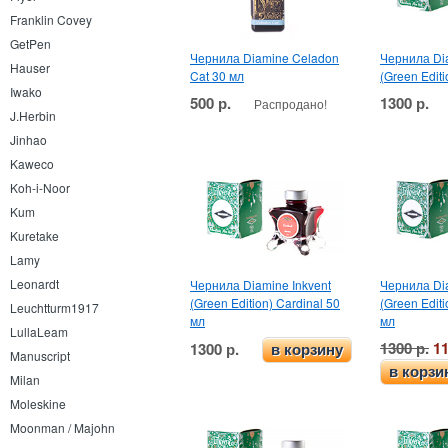
Franklin Covey
GetPen
Чернила Diamine Celadon
Чернила Dia
Hauser
Cat 30 мл
(Green Editi
Iwako
500 р.
1300 р.
Распродано!
J.Herbin
Jinhao
Kaweco
Koh-i-Noor
Kum
Kuretake
Lamy
Leonardt
Чернила Diamine Inkvent
Чернила Dia
(Green Edition) Cardinal 50
(Green Editi
Leuchtturm1917
мл
мл
LullaLeam
1300 р.
11
1300 р.
в корзину
Manuscript
в корзи
Milan
Moleskine
Moonman / Majohn