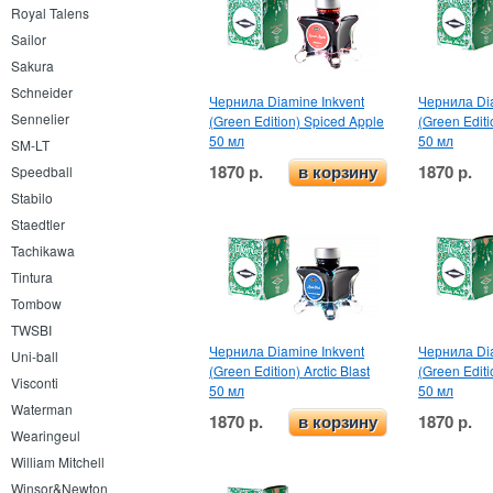
Royal Talens
Sailor
Sakura
Schneider
Чернила Diamine Inkvent
Чернила Dia
Sennelier
(Green Edition) Spiced Apple
(Green Editi
50 мл
50 мл
SM-LT
1870 р.
1870 р.
Speedball
в корзину
Stabilo
Staedtler
Tachikawa
Tintura
Tombow
TWSBI
Чернила Diamine Inkvent
Чернила Dia
Uni-ball
(Green Edition) Arctic Blast
(Green Editi
Visconti
50 мл
50 мл
Waterman
1870 р.
1870 р.
в корзину
Wearingeul
William Mitchell
Winsor&Newton