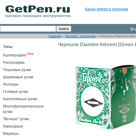
Канал getpen в телеграм
О 
Главная
»
Чернила, картриджи
»
Чернила Diamine Inkve
Чернила Diamine Inkvent (Green E
Типы
New
Каллиграфия
Распродажа
Перьевые ручки
Шариковые ручки
Роллеры
Гелевые ручки
Капиллярные ручки
Многофункциональные
ручки
"Вечные" ручки
Карандаши
Маркеры