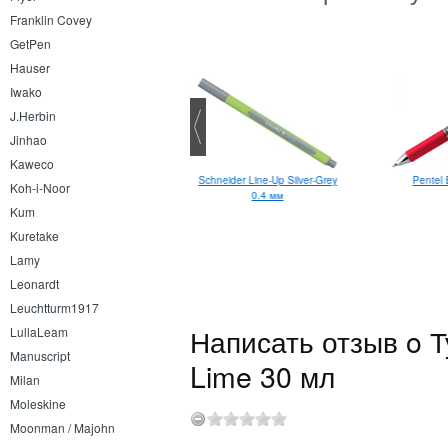
Franklin Covey
GetPen
Hauser
Iwako
J.Herbin
Jinhao
Kaweco
lairefontaine Kraft Brown&Black
Schneider Line-Up Silver-Grey
Pentel 
Koh-i-Noor
A5
0.4 мм
Kum
Kuretake
Lamy
Leonardt
Leuchtturm1917
Написать отзыв o Т
LullaLeam
Manuscript
Lime 30 мл
Milan
Moleskine
Moonman / Majohn