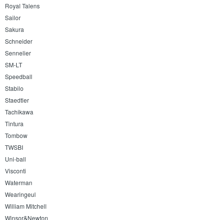
Royal Talens
Sailor
Sakura
Schneider
Sennelier
SM-LT
Speedball
Stabilo
Staedtler
Tachikawa
Tintura
Tombow
TWSBI
Uni-ball
Visconti
Waterman
Wearingeul
William Mitchell
Winsor&Newton