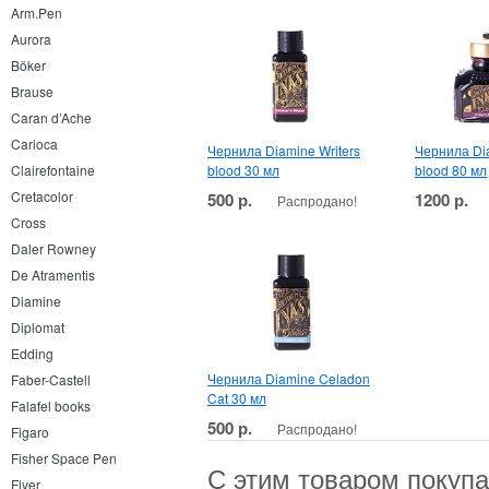
Arm.Pen
Aurora
Böker
Brause
Caran d’Ache
Carioca
Чернила Diamine Writers
Чернила Dia
blood 30 мл
blood 80 мл
Clairefontaine
Cretacolor
500 р.
1200 р.
Распродано!
Cross
Daler Rowney
De Atramentis
Diamine
Diplomat
Edding
Чернила Diamine Celadon
Faber-Castell
Cat 30 мл
Falafel books
500 р.
Распродано!
Figaro
Fisher Space Pen
С этим товаром покуп
Flyer