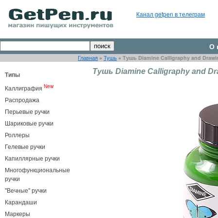
Канал getpen в телеграм
О 
Главная
»
Тушь
»
Тушь Diamine Calligraphy and Drawi
Тушь Diamine Calligraphy and Dr
Типы
New
Каллиграфия
Распродажа
Перьевые ручки
Шариковые ручки
Роллеры
Гелевые ручки
Капиллярные ручки
Многофункциональные
ручки
"Вечные" ручки
Карандаши
Маркеры