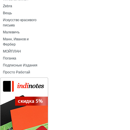
Zebra
Вещь
Искусство красивого
письма
Малевичъ
Манн, Иванов и
Фербер
МОЙПЛАН
Поганка
Подписные Издания
Просто Работай