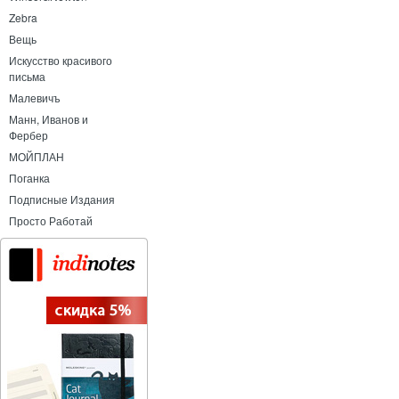
Zebra
Вещь
Искусство красивого
письма
Малевичъ
Манн, Иванов и
Фербер
МОЙПЛАН
Поганка
Подписные Издания
Просто Работай