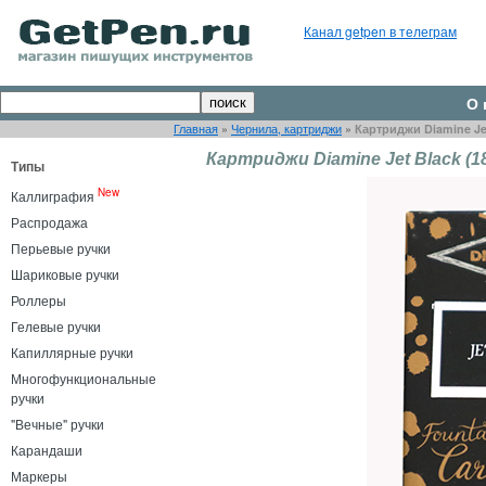
Канал getpen в телеграм
О 
Главная
»
Чернила, картриджи
»
Картриджи Diamine Jet
Картриджи Diamine Jet Black (1
Типы
New
Каллиграфия
Распродажа
Перьевые ручки
Шариковые ручки
Роллеры
Гелевые ручки
Капиллярные ручки
Многофункциональные
ручки
"Вечные" ручки
Карандаши
Маркеры