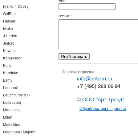
Имя
Franklin Covey
GetPen
Отзыв
*
Hauser
Iwako
J.Herbin
Jinhao
Kaweco
Koh-i-Noor
Kum
По всем вопросам:
Kuretake
info@getpen.ru
Lamy
+7 (495) 268 06 94
Leonardt
Leuchtturm1917
©
ООО "Арт-Тренд"
LullaLeam
Обработка перс. данных
Manuscript
Milan
Moleskine
Moonman / Majohn