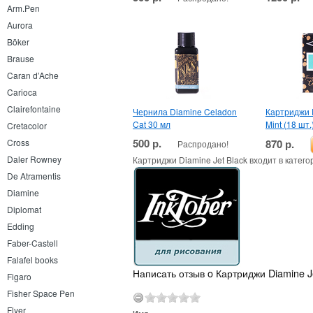
Arm.Pen
Aurora
Böker
Brause
Caran d’Ache
Carioca
Clairefontaine
Чернила Diamine Celadon
Картриджи D
Cat 30 мл
Mint (18 шт.
Cretacolor
500 р.
870 р.
Cross
Распродано!
Daler Rowney
Картриджи Diamine Jet Black входит в катего
De Atramentis
Diamine
Diplomat
Edding
Faber-Castell
Falafel books
Написать отзыв o Картриджи Diamine Je
Figaro
Fisher Space Pen
Flyer