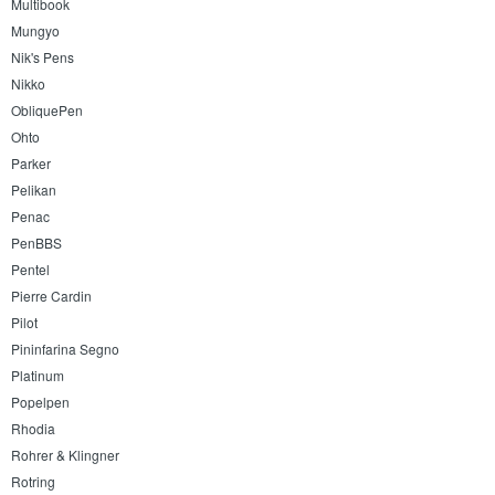
Multibook
Mungyo
Nik's Pens
Nikko
ObliquePen
Ohto
Parker
Pelikan
Penac
PenBBS
Pentel
Pierre Cardin
Pilot
Pininfarina Segno
Platinum
Popelpen
Rhodia
Rohrer & Klingner
Rotring