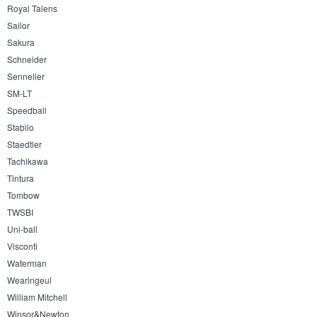
Royal Talens
Sailor
Sakura
Schneider
Sennelier
SM-LT
Speedball
Stabilo
Staedtler
Tachikawa
Tintura
Tombow
TWSBI
Uni-ball
Visconti
Waterman
Wearingeul
William Mitchell
Winsor&Newton