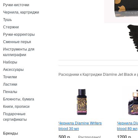
Ручки-кисточки
Чернила, картриджи
Тушь
Стержни
Ручки-корректоры
Сменные перья
Инструменты для
каллиграфии
Наборы
Аксессуары
Расходники к Картриджи Diamine Jet Black 
Точилки
Ластики
Пеналы
Блокноты, бумага
Книги, прописи
Подарочные
сертификаты
Чернила Diamine Writers
Чернила Dia
blood 30 мл
blood 80 мл
Бренды
500 р.
1200 р.
Распродано!