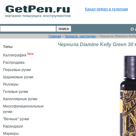
Канал getpen в телеграм
О 
Главная
»
Чернила, картриджи
»
Чернила Diamine Kelly
Чернила Diamine Kelly Green 30
Типы
New
Каллиграфия
Распродажа
Перьевые ручки
Шариковые ручки
Роллеры
Гелевые ручки
Капиллярные ручки
Многофункциональные
ручки
"Вечные" ручки
Карандаши
Маркеры