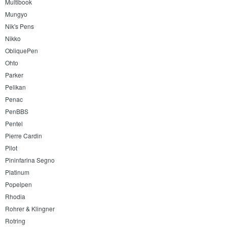
Multibook
Mungyo
Nik's Pens
Nikko
ObliquePen
Ohto
Parker
Pelikan
Penac
PenBBS
Pentel
Pierre Cardin
Pilot
Pininfarina Segno
Platinum
Popelpen
Rhodia
Rohrer & Klingner
Rotring