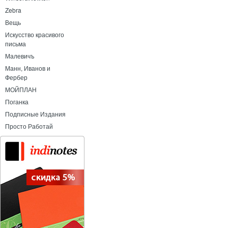
Zebra
Вещь
Искусство красивого
письма
Малевичъ
Манн, Иванов и
Фербер
МОЙПЛАН
Поганка
Подписные Издания
Просто Работай