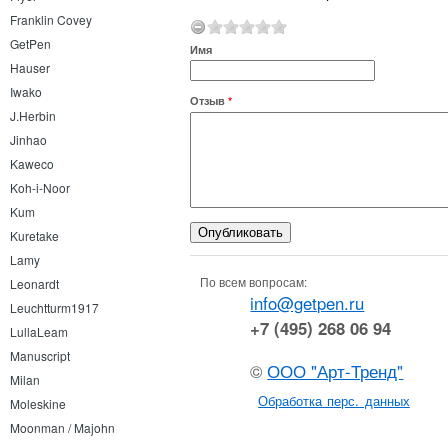
Franklin Covey
GetPen
Имя
Hauser
Iwako
Отзыв
*
J.Herbin
Jinhao
Kaweco
Koh-i-Noor
Kum
Kuretake
Lamy
По всем вопросам:
Leonardt
info@getpen.ru
Leuchtturm1917
+7 (495) 268 06 94
LullaLeam
Manuscript
©
ООО "Арт-Тренд"
Milan
Обработка перс. данных
Moleskine
Moonman / Majohn