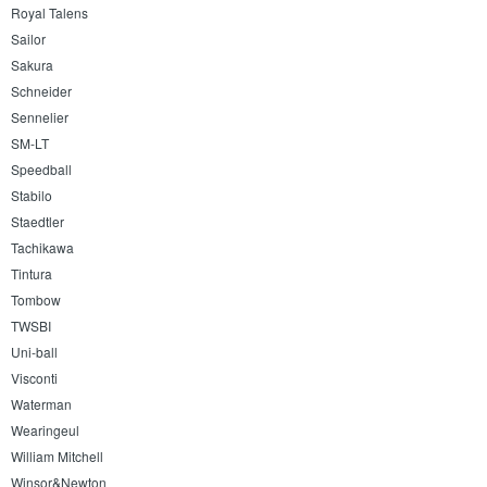
Royal Talens
Sailor
Sakura
Schneider
Sennelier
SM-LT
Speedball
Stabilo
Staedtler
Tachikawa
Tintura
Tombow
TWSBI
Uni-ball
Visconti
Waterman
Wearingeul
William Mitchell
Winsor&Newton