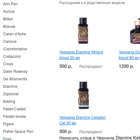
Расходники к и родственные модели
Arm.Pen
Aurora
Böker
Brause
Caran d’Ache
Carioca
Clairefontaine
Чернила Diamine Writers
Чернила Dia
Cretacolor
blood 30 мл
blood 80 мл
Cross
500 р.
1200 р.
Распродано!
Daler Rowney
De Atramentis
Diamine
Diplomat
Edding
Faber-Castell
Falafel books
Чернила Diamine Celadon
Cat 30 мл
Figaro
500 р.
Fisher Space Pen
Распродано!
Написать отзыв o Чернила Diamine Kel
Flyer