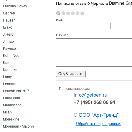
Написать отзыв o Чернила Diamine Gr
Franklin Covey
GetPen
Hauser
Имя
Iwako
J.Herbin
Отзыв
*
Jinhao
Kaweco
Koh-i-Noor
Kum
Kuretake
Lamy
Leonardt
По всем вопросам:
Leuchtturm1917
info@getpen.ru
LullaLeam
+7 (495) 268 06 94
Manuscript
Milan
©
ООО "Арт-Тренд"
Moleskine
Обработка перс. данных
Moonman / Majohn