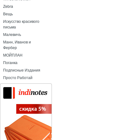
Zebra
Вещь
Искусство красивого
письма
Малевичъ
Манн, Иванов и
Фербер
МОЙПЛАН
Поганка
Подписные Издания
Просто Работай