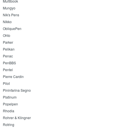
Multibook
Mungyo
Nik's Pens
Nikko
ObliquePen
Ohto
Parker
Pelikan
Penac
PenBBS
Pentel
Pierre Cardin
Pilot
Pininfarina Segno
Platinum
Popelpen
Rhodia
Rohrer & Klingner
Rotring