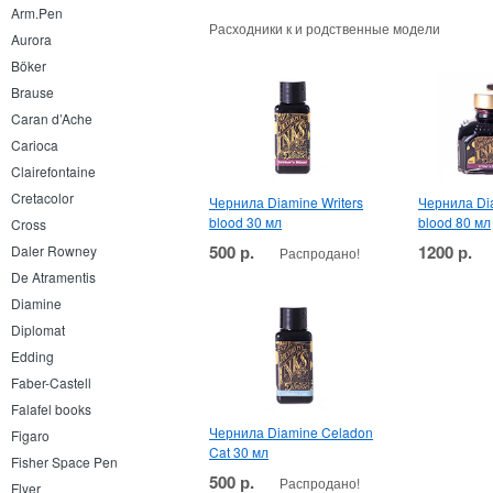
Arm.Pen
Расходники к и родственные модели
Aurora
Böker
Brause
Caran d’Ache
Carioca
Clairefontaine
Cretacolor
Чернила Diamine Writers
Чернила Dia
blood 30 мл
blood 80 мл
Cross
500 р.
1200 р.
Daler Rowney
Распродано!
De Atramentis
Diamine
Diplomat
Edding
Faber-Castell
Falafel books
Чернила Diamine Celadon
Figaro
Cat 30 мл
Fisher Space Pen
500 р.
Распродано!
Flyer