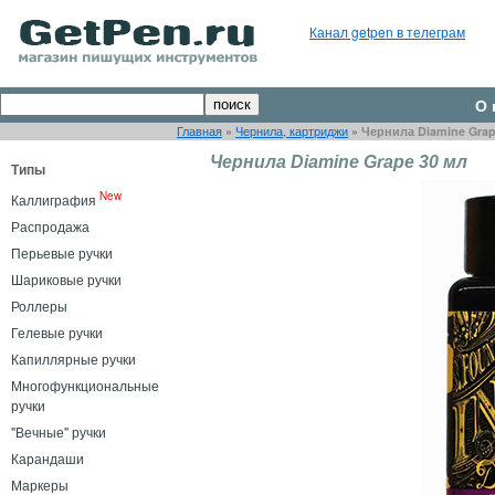
Канал getpen в телеграм
О 
Главная
»
Чернила, картриджи
»
Чернила Diamine Grap
Чернила Diamine Grape 30 мл
Типы
New
Каллиграфия
Распродажа
Перьевые ручки
Шариковые ручки
Роллеры
Гелевые ручки
Капиллярные ручки
Многофункциональные
ручки
"Вечные" ручки
Карандаши
Маркеры