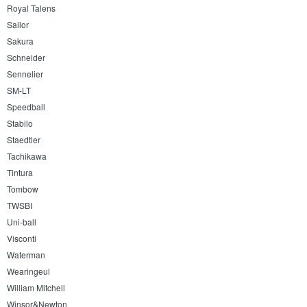
Royal Talens
Sailor
Sakura
Schneider
Sennelier
SM-LT
Speedball
Stabilo
Staedtler
Tachikawa
Tintura
Tombow
TWSBI
Uni-ball
Visconti
Waterman
Wearingeul
William Mitchell
Winsor&Newton