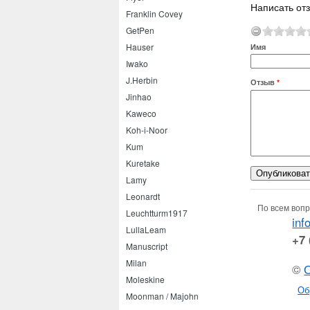
Написать от
Franklin Covey
GetPen
Hauser
Имя
Iwako
J.Herbin
Отзыв
*
Jinhao
Kaweco
Koh-i-Noor
Kum
Kuretake
Lamy
Leonardt
По всем вопр
Leuchtturm1917
inf
LullaLeam
+7 
Manuscript
Milan
©
Moleskine
Об
Moonman / Majohn