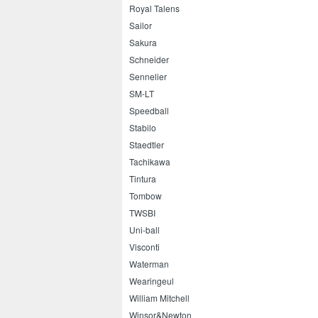
Royal Talens
Sailor
Sakura
Schneider
Sennelier
SM-LT
Speedball
Stabilo
Staedtler
Tachikawa
Tintura
Tombow
TWSBI
Uni-ball
Visconti
Waterman
Wearingeul
William Mitchell
Winsor&Newton