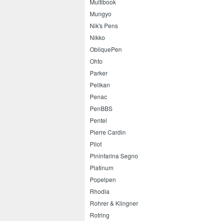
Multibook
Mungyo
Nik's Pens
Nikko
ObliquePen
Ohto
Parker
Pelikan
Penac
PenBBS
Pentel
Pierre Cardin
Pilot
Pininfarina Segno
Platinum
Popelpen
Rhodia
Rohrer & Klingner
Rotring