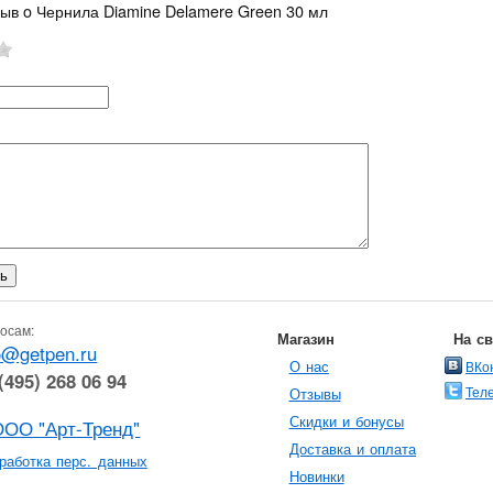
зыв o Чернила Diamine Delamere Green 30 мл
осам:
Магазин
На с
o@getpen.ru
О нас
ВКо
(495) 268 06 94
Тел
Отзывы
Скидки и бонусы
ООО "Арт-Тренд"
Доставка и оплата
работка перс. данных
Новинки