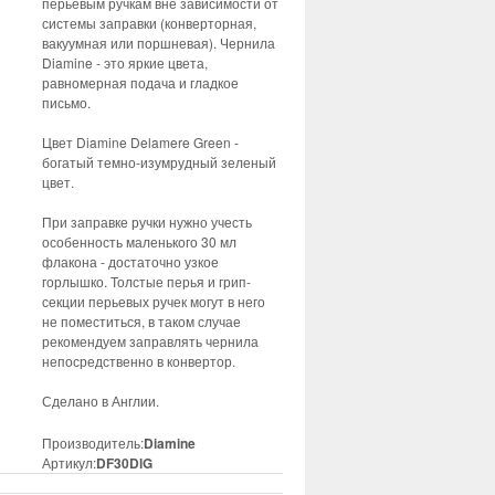
перьевым ручкам вне зависимости от
системы заправки (конверторная,
вакуумная или поршневая). Чернила
Diamine - это яркие цвета,
равномерная подача и гладкое
письмо.
Цвет Diamine Delamere Green -
богатый темно-изумрудный зеленый
цвет.
При заправке ручки нужно учесть
особенность маленького 30 мл
флакона - достаточно узкое
горлышко. Толстые перья и грип-
секции перьевых ручек могут в него
не поместиться, в таком случае
рекомендуем заправлять чернила
непосредственно в конвертор.
Сделано в Англии.
Производитель:
Diamine
Артикул:
DF30DlG