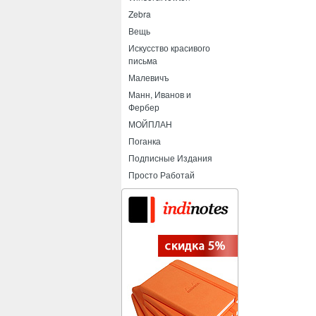
Zebra
Вещь
Искусство красивого
письма
Малевичъ
Манн, Иванов и
Фербер
МОЙПЛАН
Поганка
Подписные Издания
Просто Работай