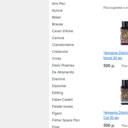
Arm.Pen
Расходники к 
Aurora
Böker
Brause
Caran d’Ache
Carioca
Clairefontaine
Cretacolor
Чернила Diamin
blood 30 мл
Cross
500 р.
Daler Rowney
Рас
De Atramentis
Diamine
Diplomat
Edding
Faber-Castell
Falafel books
Чернила Diami
Figaro
Cat 30 мл
Fisher Space Pen
500 р.
Рас
Flyer