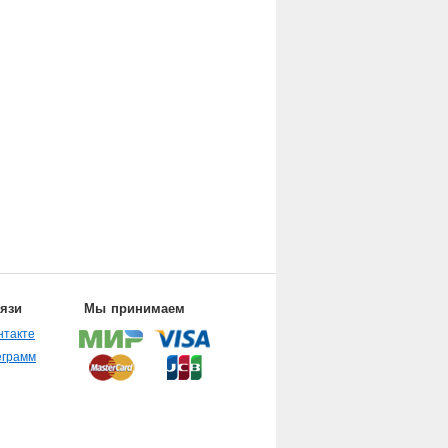
вязи
Мы принимаем
нтакте
еграмм