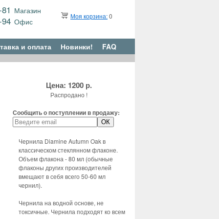
9-81
Магазин
Моя корзина:
0
6-94
Офис
тавка и оплата
Новинки!
FAQ
Цена: 1200 р.
Распродано !
Сообщить о поступлении в продажу:
Чернила Diamine Autumn Oak в
классическом стеклянном флаконе.
Объем флакона - 80 мл (обычные
флаконы других производителей
вмещают в себя всего 50-60 мл
чернил).
Чернила на водной основе, не
токсичные. Чернила подходят ко всем