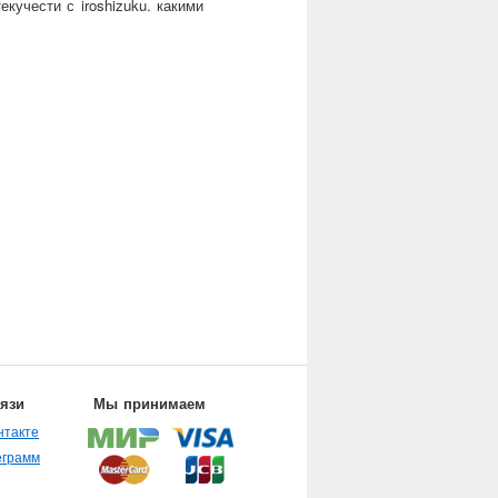
екучести с iroshizuku. какими
вязи
Мы принимаем
нтакте
еграмм