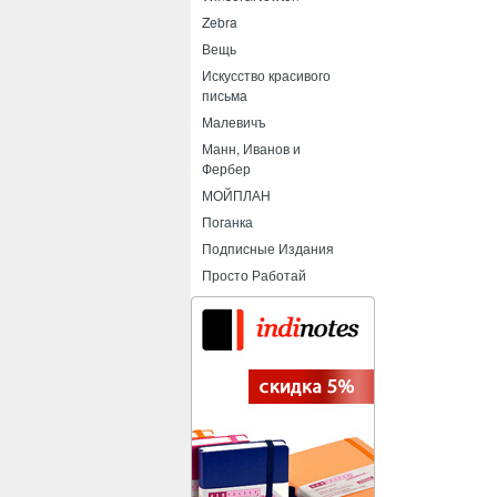
Zebra
Вещь
Искусство красивого
письма
Малевичъ
Манн, Иванов и
Фербер
МОЙПЛАН
Поганка
Подписные Издания
Просто Работай