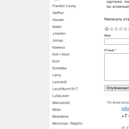
картинке. пи
Franklin Covey
бы влажными
GetPen
Написать от
Hauser
Iwako
J.Herbin
Имя
Jinhao
Kaweco
Отзыв
*
Koh-i-Noor
Kum
Kuretake
Lamy
Leonardt
Leuchtturm1917
LullaLeam
По всем вопр
Manuscript
inf
Milan
+7 
Moleskine
Moonman / Majohn
©