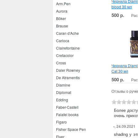
Чернила Diamin
Arm.Pen
blood 30 мл
Aurora
500 р.
Рас
Böker
Brause
Caran d’Ache
Carioca
Clairefontaine
Cretacolor
Cross
Чернила Diami
Daler Rowney
Cat 30 мл
De Atramentis
500 р.
Рас
Diamine
Отзывы o ручк
Diplomat
Edding
Faber-Castell
Более досту
Falafel books
очень прихо
Figaro
-
, 24.09.2021
Fisher Space Pen
shading у э
Flyer