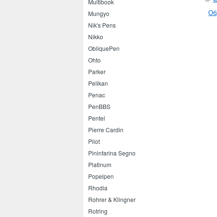
Multibook
Об
Mungyo
Nik's Pens
Nikko
ObliquePen
Ohto
Parker
Pelikan
Penac
PenBBS
Pentel
Pierre Cardin
Pilot
Pininfarina Segno
Platinum
Popelpen
Rhodia
Rohrer & Klingner
Rotring