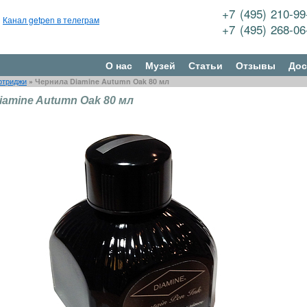
+7 (495) 210-9
Канал getpen в телеграм
+7 (495) 268-0
О нас
Музей
Статьи
Отзывы
Дос
ртриджи
»
Чернила Diamine Autumn Oak 80 мл
iamine Autumn Oak 80 мл