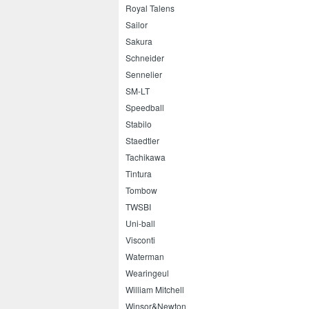
Royal Talens
Sailor
Sakura
Schneider
Sennelier
SM-LT
Speedball
Stabilo
Staedtler
Tachikawa
Tintura
Tombow
TWSBI
Uni-ball
Visconti
Waterman
Wearingeul
William Mitchell
Winsor&Newton