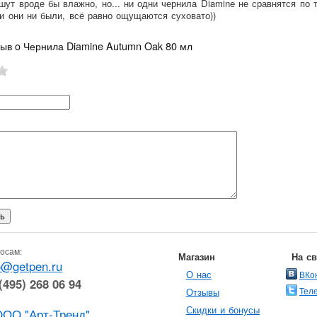
шут вроде бы влажно, но... ни одни чернила Diamine не сравнятся по т
 они ни были, всё равно ощущаются суховато))
зыв o Чернила Diamine Autumn Oak 80 мл
осам:
Магазин
На с
o@getpen.ru
О нас
ВКо
(495) 268 06 94
Тел
Отзывы
Скидки и бонусы
ООО "Арт-Тренд"