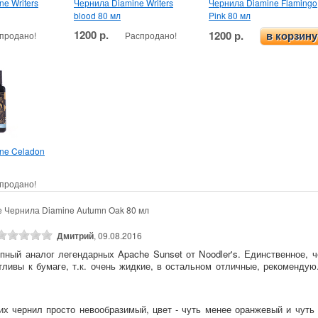
e Writers
Чернила Diamine Writers
Чернила Diamine Flamingo
blood 80 мл
Pink 80 мл
1200 р.
1200 р.
продано!
Распродано!
в корзину
ne Celadon
продано!
е Чернила Diamine Autumn Oak 80 мл
Дмитрий
, 09.08.2016
пный аналог легендарных Apache Sunset от Noodler's. Единственное, ч
тливы к бумаге, т.к. очень жидкие, в остальном отличные, рекомендую
тих чернил просто невообразимый, цвет - чуть менее оранжевый и чуть