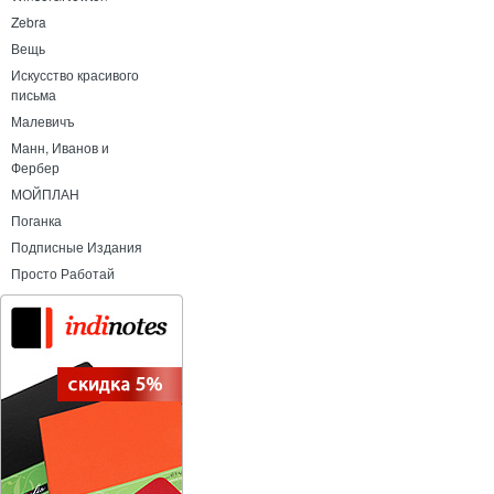
Zebra
Вещь
Искусство красивого
письма
Малевичъ
Манн, Иванов и
Фербер
МОЙПЛАН
Поганка
Подписные Издания
Просто Работай