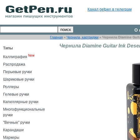
Канал getpen в телеграм
О 
Главная
»
Чернила, картриджи
»
Чернила Diamine Guita
Чернила Diamine Guitar Ink Deser
Типы
New
Каллиграфия
Распродажа
Перьевые ручки
Шариковые ручки
Роллеры
Гелевые ручки
Капиллярные ручки
Многофункциональные
ручки
"Вечные" ручки
Карандаши
Маркеры