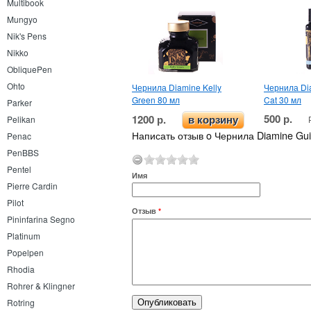
Multibook
Mungyo
Nik's Pens
Nikko
ObliquePen
Ohto
Чернила Diamine Kelly
Чернила Di
Green 80 мл
Cat 30 мл
Parker
500 р.
1200 р.
Pelikan
в корзину
Написать отзыв o Чернила Diamine Guit
Penac
PenBBS
Pentel
Имя
Pierre Cardin
Pilot
Отзыв
*
Pininfarina Segno
Platinum
Popelpen
Rhodia
Rohrer & Klingner
Rotring