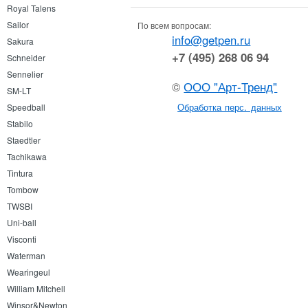
Royal Talens
Sailor
По всем вопросам:
info@getpen.ru
Sakura
+7 (495) 268 06 94
Schneider
Sennelier
©
ООО "Арт-Тренд"
SM-LT
Обработка перс. данных
Speedball
Stabilo
Staedtler
Tachikawa
Tintura
Tombow
TWSBI
Uni-ball
Visconti
Waterman
Wearingeul
William Mitchell
Winsor&Newton