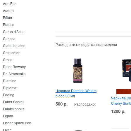
Arm.Pen
Aurora
Böker
Brause
Caran d’Ache
Carioca
Расходники к и родственные модели
Clairefontaine
Cretacolor
Cross
Daler Rowney
De Atramentis
Diamine
Diplomat
Чернила Diamine Writers
Edding
blood 30 мл
Чернила Dia
Faber-Castell
500 р.
Cherry Sunb
Распродано!
Falafel books
1200 р.
Figaro
Fisher Space Pen
Flyer