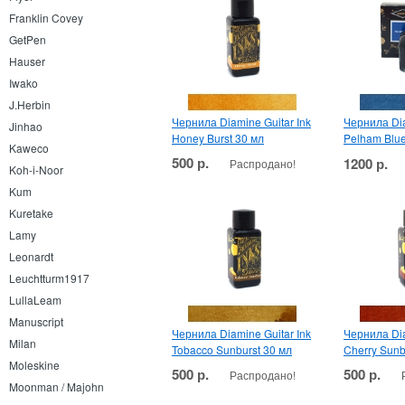
Franklin Covey
GetPen
Hauser
Iwako
J.Herbin
Чернила Diamine Guitar Ink
Чернила Dia
Jinhao
Honey Burst 30 мл
Pelham Blue
Kaweco
500 р.
1200 р.
Распродано!
Koh-i-Noor
Kum
Kuretake
Lamy
Leonardt
Leuchtturm1917
LullaLeam
Manuscript
Чернила Diamine Guitar Ink
Чернила Dia
Milan
Tobacco Sunburst 30 мл
Cherry Sunb
Moleskine
500 р.
500 р.
Распродано!
Moonman / Majohn