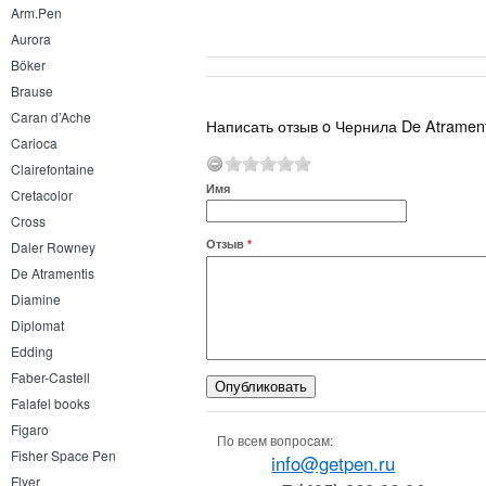
Arm.Pen
Aurora
Böker
Brause
Caran d’Ache
Написать отзыв o Чернила De Atramenti
Carioca
Clairefontaine
Имя
Cretacolor
Cross
Отзыв
*
Daler Rowney
De Atramentis
Diamine
Diplomat
Edding
Faber-Castell
Falafel books
Figaro
По всем вопросам:
Fisher Space Pen
info@getpen.ru
Flyer