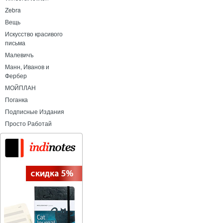
Zebra
Вещь
Искусство красивого
письма
Малевичъ
Манн, Иванов и
Фербер
МОЙПЛАН
Поганка
Подписные Издания
Просто Работай