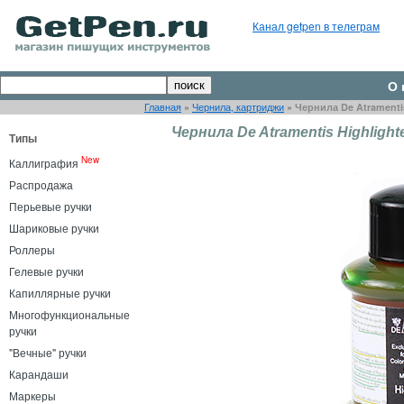
Канал getpen в телеграм
О 
Главная
»
Чернила, картриджи
»
Чернила De Atramentis
Чернила De Atramentis Highlighte
Типы
New
Каллиграфия
Распродажа
Перьевые ручки
Шариковые ручки
Роллеры
Гелевые ручки
Капиллярные ручки
Многофункциональные
ручки
"Вечные" ручки
Карандаши
Маркеры