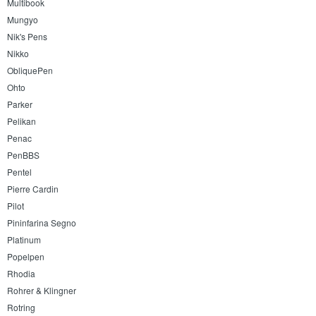
Multibook
Mungyo
Nik's Pens
Nikko
ObliquePen
Ohto
Parker
Pelikan
Penac
PenBBS
Pentel
Pierre Cardin
Pilot
Pininfarina Segno
Platinum
Popelpen
Rhodia
Rohrer & Klingner
Rotring