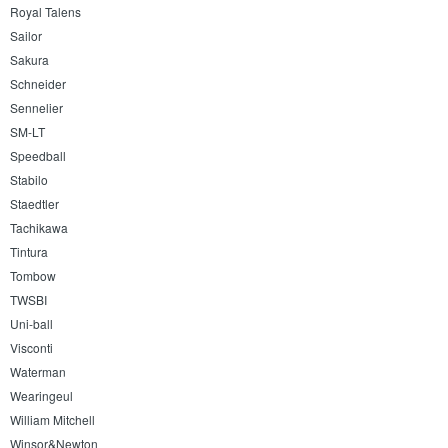
Royal Talens
Sailor
Sakura
Schneider
Sennelier
SM-LT
Speedball
Stabilo
Staedtler
Tachikawa
Tintura
Tombow
TWSBI
Uni-ball
Visconti
Waterman
Wearingeul
William Mitchell
Winsor&Newton