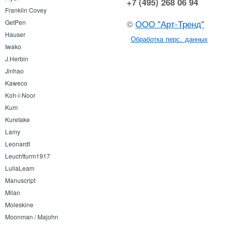
+7 (495) 268 06 94
Franklin Covey
GetPen
©
ООО "Арт-Тренд"
Hauser
Обработка перс. данных
Iwako
J.Herbin
Jinhao
Kaweco
Koh-i-Noor
Kum
Kuretake
Lamy
Leonardt
Leuchtturm1917
LullaLeam
Manuscript
Milan
Moleskine
Moonman / Majohn