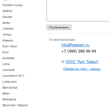
Franklin Covey
GetPen
Hauser
Iwako
J.Herbin
Jinhao
По всем вопросам:
Kaweco
info@getpen.ru
Koh-i-Noor
+7 (495) 268 06 94
Kum
Kuretake
©
ООО "Арт-Тренд"
Lamy
Обработка перс. данных
Leonardt
Leuchtturm1917
LullaLeam
Manuscript
Milan
Moleskine
Moonman / Majohn