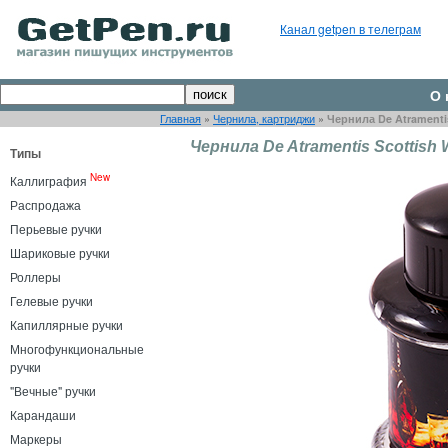
Канал getpen в телеграм
О 
Главная
»
Чернила, картриджи
»
Чернила De Atramentis
Чернила De Atramentis Scottish 
Типы
New
Каллиграфия
Распродажа
Перьевые ручки
Шариковые ручки
Роллеры
Гелевые ручки
Капиллярные ручки
Многофункциональные
ручки
"Вечные" ручки
Карандаши
Маркеры