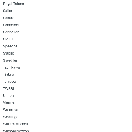
Royal Talens
Sailor
Sakura
Schneider
Sennelier
SM-LT
Speedball
Stabilo
Staedtler
Tachikawa
Tintura
Tombow
TWSBI
Uni-ball
Visconti
Waterman
Wearingeul
William Mitchell
Winsor&Newton