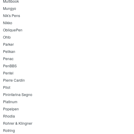
Multibook
Mungyo
Nik's Pens
Nikko
ObliquePen
Ohto
Parker
Pelikan
Penac
PenBBS
Pentel
Pierre Cardin
Pilot
Pininfarina Segno
Platinum
Popelpen
Rhodia
Rohrer & Klingner
Rotring