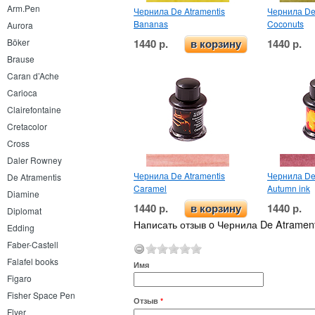
Arm.Pen
Чернила De Atramentis
Чернила De
Bananas
Coconuts
Aurora
1440 р.
1440 р.
Böker
в корзину
Brause
Caran d’Ache
Carioca
Clairefontaine
Cretacolor
Cross
Daler Rowney
Чернила De Atramentis
Чернила De
De Atramentis
Caramel
Autumn ink
Diamine
1440 р.
1440 р.
в корзину
Diplomat
Написать отзыв o Чернила De Atramenti
Edding
Faber-Castell
Falafel books
Имя
Figaro
Fisher Space Pen
Отзыв
*
Flyer