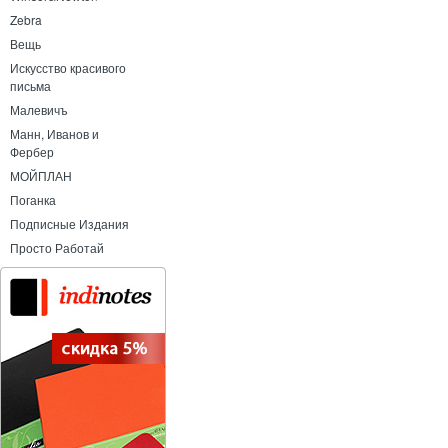
Zebra
Вещь
Искусство красивого
письма
Малевичъ
Манн, Иванов и
Фербер
МОЙПЛАН
Поганка
Подписные Издания
Просто Работай