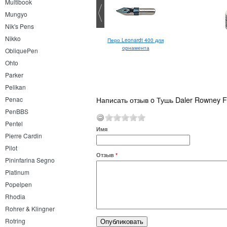
Multibook
Mungyo
Nik's Pens
Nikko
Перо Leonardt 400 для
орнамента
ObliquePen
Ohto
Parker
Pelikan
Написать отзыв o Тушь Daler Rowney FW
Penac
PenBBS
Pentel
Имя
Pierre Cardin
Pilot
Отзыв
*
Pininfarina Segno
Platinum
Popelpen
Rhodia
Rohrer & Klingner
Rotring