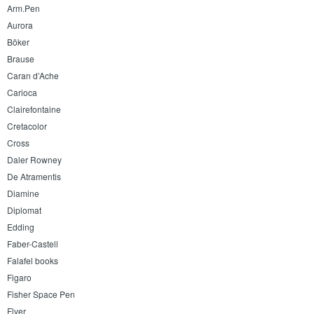
Arm.Pen
Aurora
Böker
Brause
Caran d’Ache
Carioca
Clairefontaine
Cretacolor
Cross
Daler Rowney
De Atramentis
Diamine
Diplomat
Edding
Faber-Castell
Falafel books
Figaro
Fisher Space Pen
Flyer