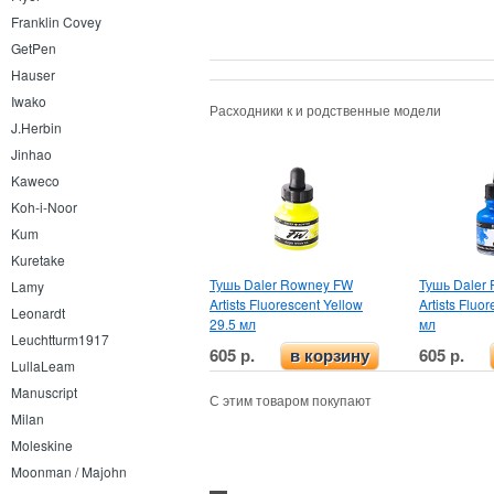
Franklin Covey
GetPen
Hauser
Iwako
Расходники к и родственные модели
J.Herbin
Jinhao
Kaweco
Koh-i-Noor
Kum
Kuretake
Тушь Daler Rowney FW
Тушь Daler
Lamy
Artists Fluorescent Yellow
Artists Fluo
Leonardt
29.5 мл
мл
Leuchtturm1917
605 р.
605 р.
в корзину
LullaLeam
Manuscript
С этим товаром покупают
Milan
Moleskine
Moonman / Majohn