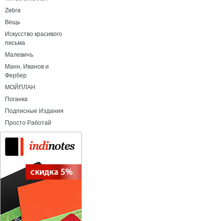
Zebra
Вещь
Искусство красивого
письма
Малевичъ
Манн, Иванов и
Фербер
МОЙПЛАН
Поганка
Подписные Издания
Просто Работай