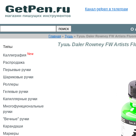
Канал getpen в телеграм
О 
Главная
»
Тушь
»
Тушь Daler Rowney FW Artists Fluor
Тушь Daler Rowney FW Artists Fl
Типы
New
Каллиграфия
Распродажа
Перьевые ручки
Шариковые ручки
Роллеры
Гелевые ручки
Капиллярные ручки
Многофункциональные
ручки
"Вечные" ручки
Карандаши
Маркеры