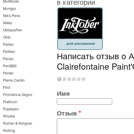
в категории
Multibook
Mungyo
Nik's Pens
Nikko
ObliquePen
Ohto
Parker
Pelikan
Написать отзыв o 
Penac
Clairefontaine Pain
PenBBS
Pentel
Pierre Cardin
Pilot
Имя
Pininfarina Segno
Platinum
Popelpen
Отзыв
*
Rhodia
Rohrer & Klingner
Rotring