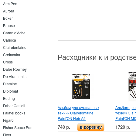
Arm.Pen
Aurora
Böker
Brause
Caran d’Ache
Carioca
Clairefontaine
Расходники к и родст
Cretacolor
Cross
Daler Rowney
De Atramentis
Diamine
Diplomat
Edding
Faber-Castell
Альбом для смешанных
Альбом дл
техник Clairefontaine
техник Clair
Falafel books
Paint'ON Noir А5
Paint'ON MI
Figaro
740 р.
1720 р.
в корзину
Fisher Space Pen
Flyer