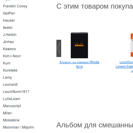
С этим товаром покуп
Franklin Covey
GetPen
Hauser
Iwako
J.Herbin
Jinhao
Kaweco
Koh-i-Noor
Блокнот на спирали Rhodia
Leuchtturm1917 Limited Edition
Leuchttu
Kum
№16
2026 Medium A5 Подсолнух
Limited Edi
Kuretake
д
Lamy
Leonardt
Leuchtturm1917
LullaLeam
Manuscript
Milan
Moleskine
Альбом для смешанных 
Moonman / Majohn