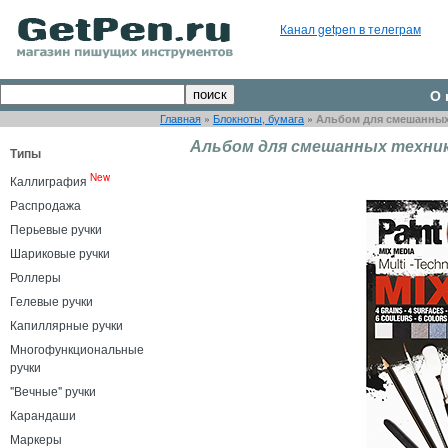
Канал getpen в телеграм
О 
Главная
»
Блокноты, бумага
»
Альбом для смешанных т
Альбом для смешанных техник Cl
Типы
New
Каллиграфия
Распродажа
Перьевые ручки
Шариковые ручки
Роллеры
Гелевые ручки
Капиллярные ручки
Многофункциональные
ручки
"Вечные" ручки
Карандаши
Маркеры