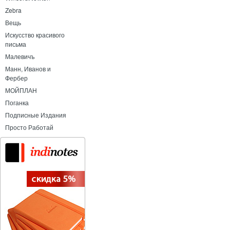
Zebra
Вещь
Искусство красивого
письма
Малевичъ
Манн, Иванов и
Фербер
МОЙПЛАН
Поганка
Подписные Издания
Просто Работай