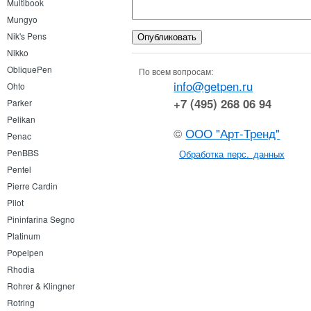
Multibook
Mungyo
Nik's Pens
Nikko
ObliquePen
По всем вопросам:
info@getpen.ru
Ohto
+7 (495) 268 06 94
Parker
Pelikan
©
ООО "Арт-Тренд"
Penac
PenBBS
Обработка перс. данных
Pentel
Pierre Cardin
Pilot
Pininfarina Segno
Platinum
Popelpen
Rhodia
Rohrer & Klingner
Rotring