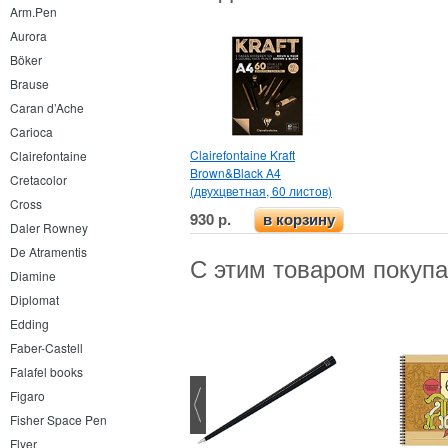
Arm.Pen
Aurora
Böker
Brause
Caran d’Ache
Carioca
Clairefontaine Kraft
Clairefontaine
Brown&Black A4
Cretacolor
(двухцветная, 60 листов)
Cross
930 р.
в корзину
Daler Rowney
De Atramentis
С этим товаром покуп
Diamine
Diplomat
Edding
Faber-Castell
Falafel books
Figaro
Fisher Space Pen
Flyer