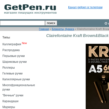
Канал getpen в телеграм
О 
Главная
»
Блокноты, бумага
»
Clairefontaine Kraft Br
Clairefontaine Kraft Brown&Blac
Типы
New
Каллиграфия
Распродажа
Перьевые ручки
Шариковые ручки
Роллеры
Гелевые ручки
Капиллярные ручки
Многофункциональные
ручки
"Вечные" ручки
Карандаши
Маркеры