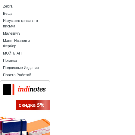
Zebra
Вещь
Искусство красивого
письма
Малевичъ
Манн, Иванов и
Фербер
МОЙПЛАН
Поганка
Подписные Издания
Просто Работай