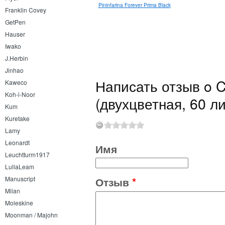
euchtturm1917 Reporter Pocket
Pininfarina Forever Prima Black
Franklin Covey
A6
GetPen
Hauser
Iwako
J.Herbin
Jinhao
Написать отзыв o Cl
Kaweco
Koh-i-Noor
(двухцветная, 60 л
Kum
Kuretake
Lamy
Leonardt
Имя
Leuchtturm1917
LullaLeam
Отзыв
*
Manuscript
Milan
Moleskine
Moonman / Majohn