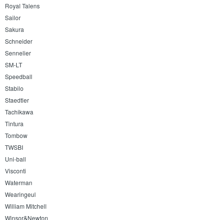
Royal Talens
Sailor
Sakura
Schneider
Sennelier
SM-LT
Speedball
Stabilo
Staedtler
Tachikawa
Tintura
Tombow
TWSBI
Uni-ball
Visconti
Waterman
Wearingeul
William Mitchell
Winsor&Newton