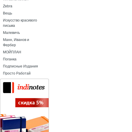
Zebra
Вещь
Искусство красивого
письма
Малевичъ
Манн, Иванов и
Фербер
МОЙПЛАН
Поганка
Подписные Издания
Просто Работай