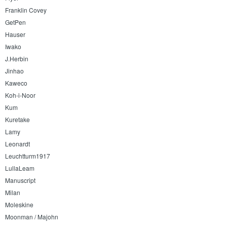
Franklin Covey
GetPen
Hauser
Iwako
J.Herbin
Jinhao
Kaweco
Koh-i-Noor
Kum
Kuretake
Lamy
Leonardt
Leuchtturm1917
LullaLeam
Manuscript
Milan
Moleskine
Moonman / Majohn