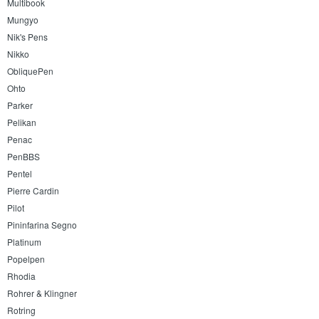
Multibook
Mungyo
Nik's Pens
Nikko
ObliquePen
Ohto
Parker
Pelikan
Penac
PenBBS
Pentel
Pierre Cardin
Pilot
Pininfarina Segno
Platinum
Popelpen
Rhodia
Rohrer & Klingner
Rotring