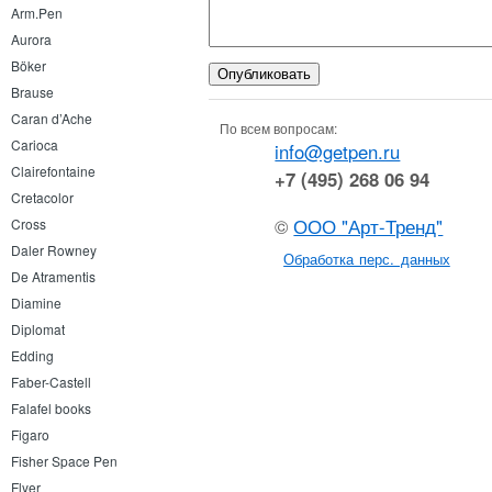
Arm.Pen
Aurora
Böker
Brause
Caran d’Ache
По всем вопросам:
Carioca
info@getpen.ru
Clairefontaine
+7 (495) 268 06 94
Cretacolor
©
ООО "Арт-Тренд"
Cross
Daler Rowney
Обработка перс. данных
De Atramentis
Diamine
Diplomat
Edding
Faber-Castell
Falafel books
Figaro
Fisher Space Pen
Flyer