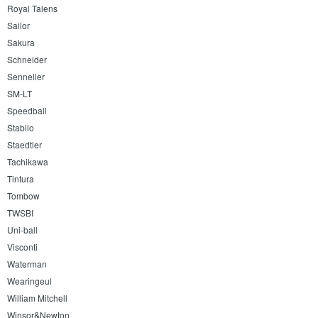
Royal Talens
Sailor
Sakura
Schneider
Sennelier
SM-LT
Speedball
Stabilo
Staedtler
Tachikawa
Tintura
Tombow
TWSBI
Uni-ball
Visconti
Waterman
Wearingeul
William Mitchell
Winsor&Newton