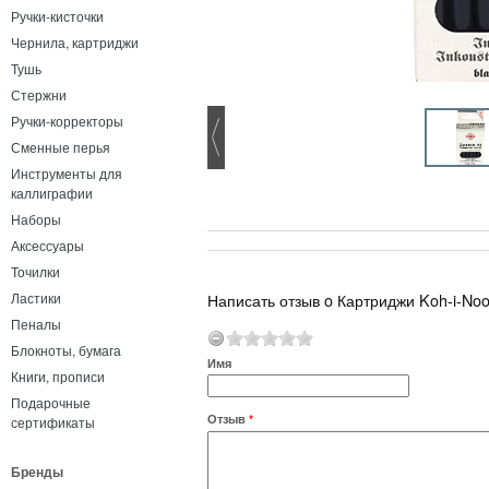
Ручки-кисточки
Чернила, картриджи
Тушь
Стержни
Ручки-корректоры
Сменные перья
Инструменты для
каллиграфии
Наборы
Аксессуары
Точилки
Написать отзыв o Картриджи Koh-i-Noo
Ластики
Пеналы
Блокноты, бумага
Имя
Книги, прописи
Подарочные
Отзыв
*
сертификаты
Бренды