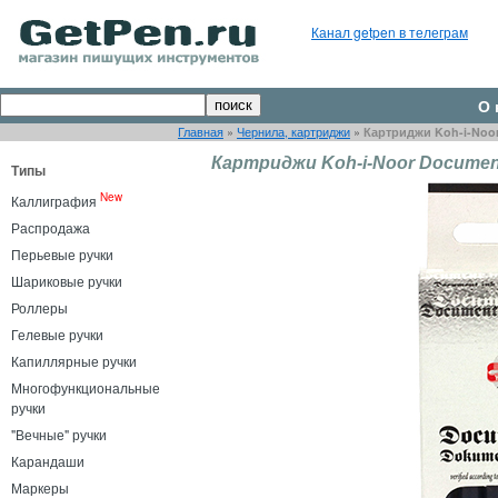
Канал getpen в телеграм
О 
Главная
»
Чернила, картриджи
»
Картриджи Koh-i-Noor
Картриджи Koh-i-Noor Document
Типы
New
Каллиграфия
Распродажа
Перьевые ручки
Шариковые ручки
Роллеры
Гелевые ручки
Капиллярные ручки
Многофункциональные
ручки
"Вечные" ручки
Карандаши
Маркеры