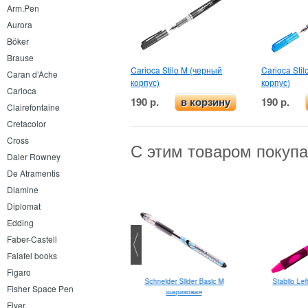
Arm.Pen
Aurora
Böker
Brause
Carioca Stilo M (черный
Carioca Stil
Caran d’Ache
корпус)
корпус)
Carioca
190 р.
190 р.
в корзину
Clairefontaine
Cretacolor
Cross
С этим товаром покуп
Daler Rowney
De Atramentis
Diamine
Diplomat
Edding
Faber-Castell
Falafel books
Figaro
Schneider Slider Basic M
Stabilo Le
Fisher Space Pen
шариковая
Flyer