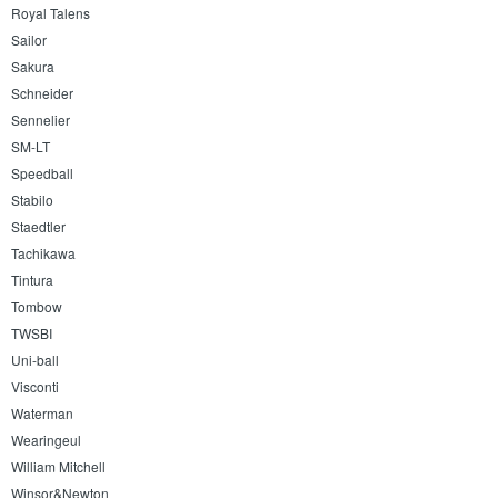
Royal Talens
Sailor
Sakura
Schneider
Sennelier
SM-LT
Speedball
Stabilo
Staedtler
Tachikawa
Tintura
Tombow
TWSBI
Uni-ball
Visconti
Waterman
Wearingeul
William Mitchell
Winsor&Newton