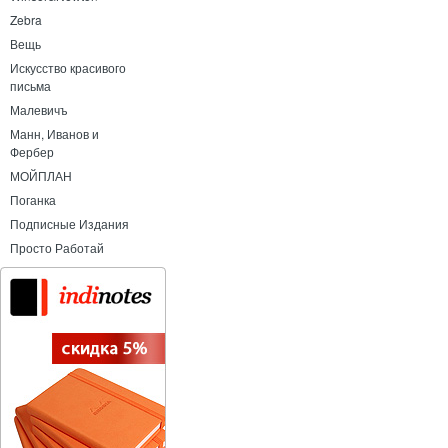
Zebra
Вещь
Искусство красивого
письма
Малевичъ
Манн, Иванов и
Фербер
МОЙПЛАН
Поганка
Подписные Издания
Просто Работай