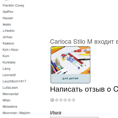
Franklin Covey
GetPen
Hauser
Iwako
J.Herbin
Jinhao
Carioca Stilo M входит 
Kaweco
Koh-i-Noor
Kum
Kuretake
Lamy
Leonardt
Leuchtturm1917
Написать отзыв o Ca
LullaLeam
Manuscript
Milan
Moleskine
Имя
Moonman / Majohn