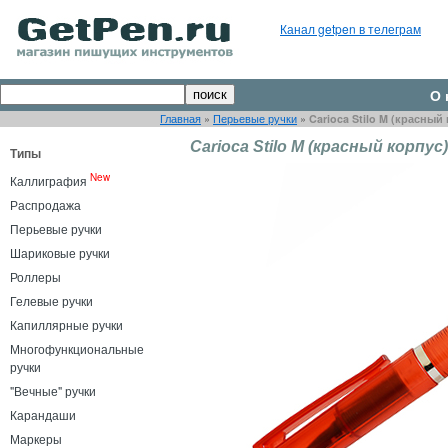
Канал getpen в телеграм
О 
Главная
»
Перьевые ручки
»
Carioca Stilo M (красный
Carioca Stilo M (красный корпус)
Типы
New
Каллиграфия
Распродажа
Перьевые ручки
Шариковые ручки
Роллеры
Гелевые ручки
Капиллярные ручки
Многофункциональные
ручки
"Вечные" ручки
Карандаши
Маркеры