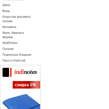
Zebra
Вещь
Искусство красивого
письма
Малевичъ
Манн, Иванов и
Фербер
МОЙПЛАН
Поганка
Подписные Издания
Просто Работай