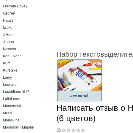
Koh-i-Noor
Franklin Covey
GetPen
Hauser
Iwako
J.Herbin
Jinhao
Kaweco
Набор текстовыделител
Koh-i-Noor
Kum
Kuretake
Lamy
Leonardt
Leuchtturm1917
LullaLeam
Написать отзыв o Н
Manuscript
Milan
(6 цветов)
Moleskine
Moonman / Majohn