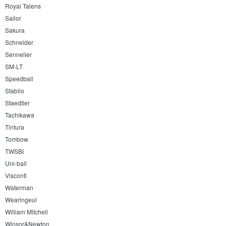
Royal Talens
Sailor
Sakura
Schneider
Sennelier
SM-LT
Speedball
Stabilo
Staedtler
Tachikawa
Tintura
Tombow
TWSBI
Uni-ball
Visconti
Waterman
Wearingeul
William Mitchell
Winsor&Newton