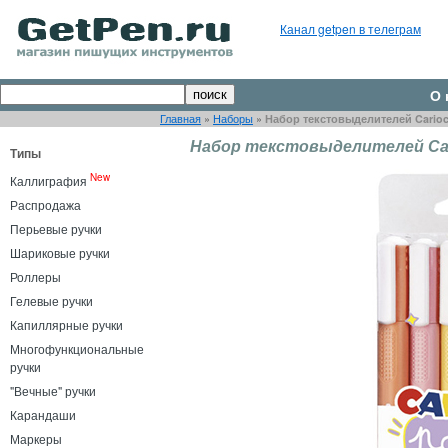
Канал getpen в телеграм
О 
Главная
»
Наборы
»
Набор текстовыделителей Carioca
Набор текстовыделителей Cari
Типы
New
Каллиграфия
Распродажа
Перьевые ручки
Шариковые ручки
Роллеры
Гелевые ручки
Капиллярные ручки
Многофункциональные
ручки
"Вечные" ручки
Карандаши
Маркеры