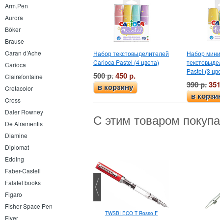
Arm.Pen
Aurora
Böker
Brause
Caran d’Ache
Набор текстовыделителей
Набор мини
Carioca Pastel (4 цвета)
текстовыде
Carioca
Pastel (3 цв
500 р.
450 р.
Clairefontaine
390 р.
351
в корзину
Cretacolor
в корзи
Cross
Daler Rowney
С этим товаром покуп
De Atramentis
Diamine
Diplomat
Edding
Faber-Castell
Falafel books
Figaro
Fisher Space Pen
TWSBI ECO T Rosso F
Карандаш-текстовыделитель
Flyer