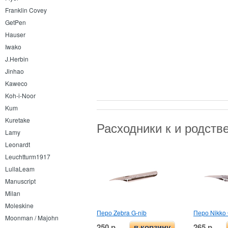
Franklin Covey
GetPen
Hauser
Iwako
J.Herbin
Jinhao
Kaweco
Koh-i-Noor
Kum
Kuretake
Расходники к и родст
Lamy
Leonardt
Leuchtturm1917
LullaLeam
Manuscript
Milan
Moleskine
Перо Zebra G-nib
Перо Nikko 
Moonman / Majohn
250 р.
265 р.
в корзину