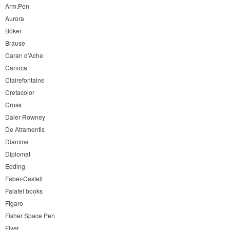
Arm.Pen
Aurora
Böker
Brause
Caran d’Ache
Carioca
Clairefontaine
Cretacolor
Cross
Daler Rowney
De Atramentis
Diamine
Diplomat
Edding
Faber-Castell
Falafel books
Figaro
Fisher Space Pen
Flyer