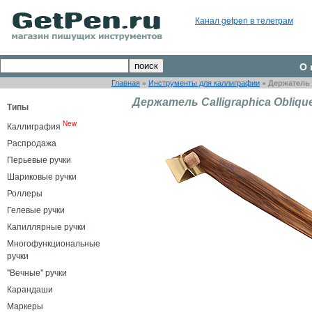
Канал getpen в телеграм
О 
Главная
»
Инструменты для каллиграфии
»
Держатель C
Держатель Calligraphica Obliqu
Типы
New
Каллиграфия
Распродажа
Перьевые ручки
Шариковые ручки
Роллеры
Гелевые ручки
Капиллярные ручки
Многофункциональные
ручки
"Вечные" ручки
Карандаши
Маркеры