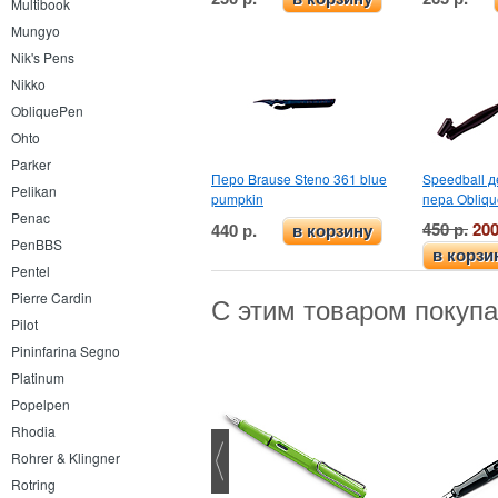
Multibook
Mungyo
Nik's Pens
Nikko
ObliquePen
Ohto
Parker
Перо Brause Steno 361 blue
Speedball 
Pelikan
pumpkin
пера Obliqu
Penac
450 р.
200
440 р.
в корзину
PenBBS
в корзи
Pentel
Pierre Cardin
С этим товаром покуп
Pilot
Pininfarina Segno
Platinum
Popelpen
Rhodia
Rohrer & Klingner
Rotring