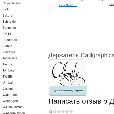
Royal Talens
Lam
Lamy Imporium F
Lamy Safari EF
Sailor
Sakura
Schneider
Sennelier
SM-LT
Speedball
Stabilo
Staedtler
Держатель Calligraphic
Tachikawa
Tintura
Tombow
TWSBI
Uni-ball
Visconti
Waterman
Написать отзыв o Д
Wearingeul
William Mitchell
Winsor&Newton