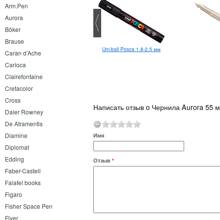
Arm.Pen
Aurora
Böker
Brause
Uni-ball Posca 1.8-2.5 мм
Caran d’Ache
Carioca
Clairefontaine
Cretacolor
Cross
Написать отзыв o Чернила Aurora 55 м
Daler Rowney
De Atramentis
Diamine
Имя
Diplomat
Edding
Отзыв
*
Faber-Castell
Falafel books
Figaro
Fisher Space Pen
Flyer