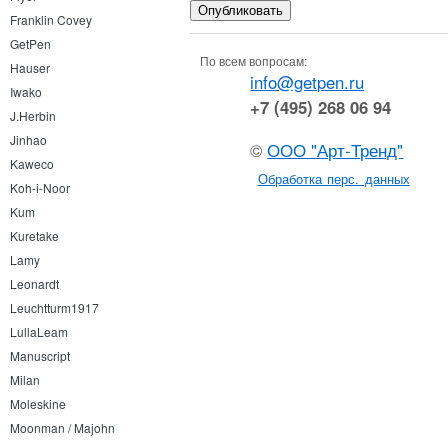
Franklin Covey
GetPen
По всем вопросам:
Hauser
info@getpen.ru
Iwako
+7 (495) 268 06 94
J.Herbin
Jinhao
©
ООО "Арт-Тренд"
Kaweco
Обработка перс. данных
Koh-i-Noor
Kum
Kuretake
Lamy
Leonardt
Leuchtturm1917
LullaLeam
Manuscript
Milan
Moleskine
Moonman / Majohn