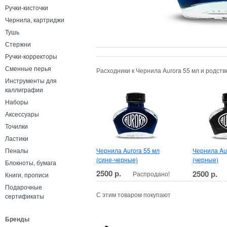
Ручки-кисточки
Чернила, картриджи
Тушь
Стержни
Ручки-корректоры
Сменные перья
Расходники к Чернила Aurora 55 мл и родст
Инструменты для
каллиграфии
Наборы
Аксессуары
Точилки
Ластики
Чернила Aurora 55 мл
Чернила Au
Пеналы
(сине-черные)
(черные)
Блокноты, бумага
2500 р.
2500 р.
Распродано!
Книги, прописи
Подарочные
С этим товаром покупают
сертификаты
Бренды