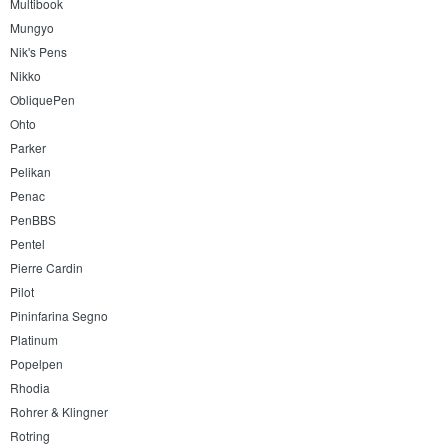
Multibook
Mungyo
Nik's Pens
Nikko
ObliquePen
Ohto
Parker
Pelikan
Penac
PenBBS
Pentel
Pierre Cardin
Pilot
Pininfarina Segno
Platinum
Popelpen
Rhodia
Rohrer & Klingner
Rotring