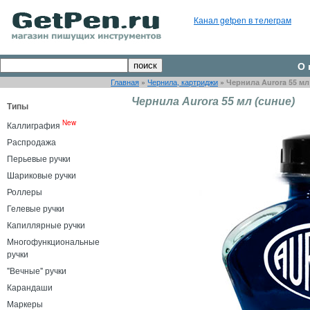
Канал getpen в телеграм
О 
Главная
»
Чернила, картриджи
»
Чернила Aurora 55 мл
Чернила Aurora 55 мл (синие)
Типы
New
Каллиграфия
Распродажа
Перьевые ручки
Шариковые ручки
Роллеры
Гелевые ручки
Капиллярные ручки
Многофункциональные
ручки
"Вечные" ручки
Карандаши
Маркеры