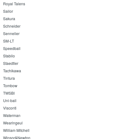
Royal Talens
Sailor
Sakura
Schneider
Sennelier
SM-LT
Speedball
Stabilo
Staedtler
Tachikawa
Tintura
Tombow
TWSBI
Uni-ball
Visconti
Waterman
Wearingeul
William Mitchell
Winsor&Newton