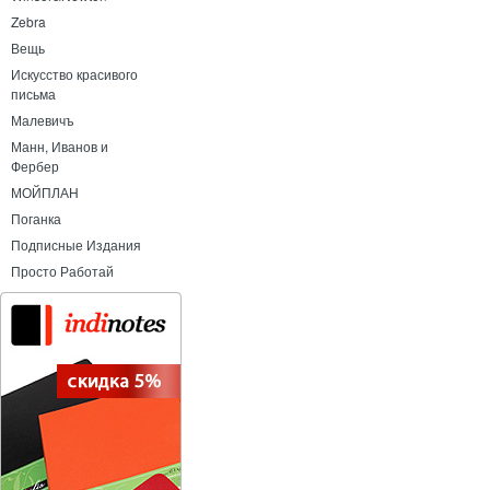
Zebra
Вещь
Искусство красивого
письма
Малевичъ
Манн, Иванов и
Фербер
МОЙПЛАН
Поганка
Подписные Издания
Просто Работай