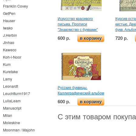
Franklin Covey
GetPen
Искусство красивого
Курсив ост
Hauser
письма. Прописи
кистью. Де
Iwako
"Знакомство с буквами"
букв. Альб
J.Herbin
600 р.
720 р.
в корзину
Jinhao
Kaweco
Koh-i-Noor
Kum
Kuretake
Lamy
Leonardt
Русские буквицы.
Каллиграфический альбом
Leuchtturm1917
600 р.
LullaLeam
в корзину
Manuscript
С этим товаром покуп
Milan
Moleskine
Moonman / Majohn