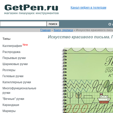
Канал getpen в телеграм
О 
Главная
»
Книги, прописи
»
Искусство красивого пись
Искусство красивого письма. 
Типы
New
Каллиграфия
Распродажа
Перьевые ручки
Шариковые ручки
Роллеры
Гелевые ручки
Капиллярные ручки
Многофункциональные
ручки
"Вечные" ручки
Карандаши
Маркеры