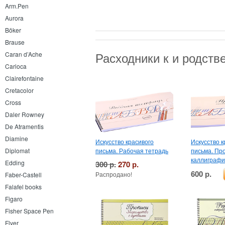
Arm.Pen
Aurora
Böker
Brause
Расходники к и родст
Caran d’Ache
Carioca
Clairefontaine
Cretacolor
Cross
Daler Rowney
De Atramentis
Diamine
Искусство красивого
Искусство к
письма. Рабочая тетрадь
письма. Пр
Diplomat
каллиграфи
Edding
300 р.
270 р.
600 р.
Распродано!
Faber-Castell
Falafel books
Figaro
Fisher Space Pen
Flyer