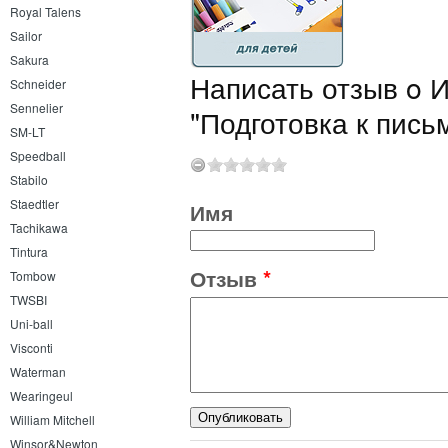
Royal Talens
Sailor
Sakura
Написать отзыв o И
Schneider
Sennelier
"Подготовка к пись
SM-LT
Speedball
Stabilo
Staedtler
Имя
Tachikawa
Tintura
Отзыв
*
Tombow
TWSBI
Uni-ball
Visconti
Waterman
Wearingeul
William Mitchell
Winsor&Newton