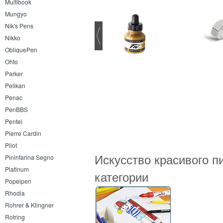
Multibook
Mungyo
Nik's Pens
Nikko
ObliquePen
Ohto
Parker
Pelikan
Penac
PenBBS
Pentel
Pierre Cardin
Pilot
Искусство красивого п
Pininfarina Segno
Platinum
категории
Popelpen
Rhodia
Rohrer & Klingner
Rotring