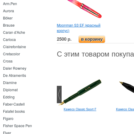
Arm.Pen
Aurora
Böker
Moonman S3 EF (красный
Brause
корпус)
Caran d’Ache
2500 р.
в корзину
Carioca
Clairefontaine
С этим товаром покуп
Cretacolor
Cross
Daler Rowney
De Atramentis
Diamine
Diplomat
Edding
Faber-Castell
Kaweco Classic Sport F
Kaweco Clas
Держатель для перьев Koh-i-
Falafel books
noor
Figaro
Fisher Space Pen
Flyer