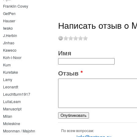
Franklin Covey
GetPen
Hauser
Написать отзыв o 
Iwako
J.Herbin
Jinhao
Kaweco
Имя
Koh-i-Noor
Kum
Отзыв
*
Kuretake
Lamy
Leonardt
Leuchtturm1917
LullaLeam
Manuscript
Milan
Moleskine
По всем вопросам:
Moonman / Majohn
info@getpen.ru