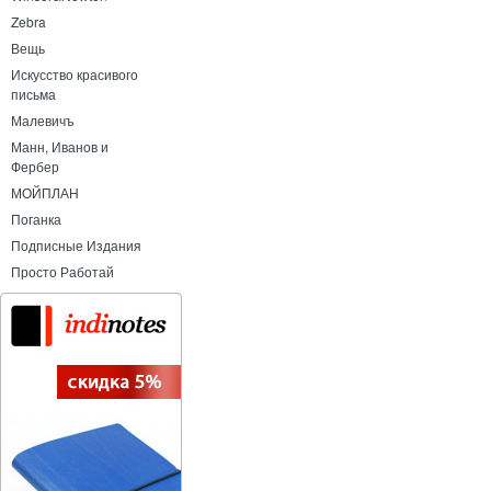
Zebra
Вещь
Искусство красивого
письма
Малевичъ
Манн, Иванов и
Фербер
МОЙПЛАН
Поганка
Подписные Издания
Просто Работай