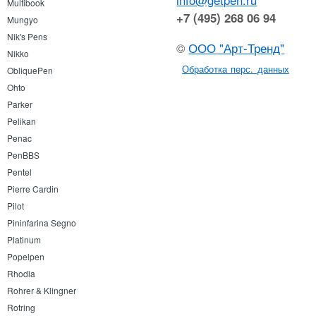
Multibook
+7 (495) 268 06 94
Mungyo
Nik's Pens
©
ООО "Арт-Тренд"
Nikko
Обработка перс. данных
ObliquePen
Ohto
Parker
Pelikan
Penac
PenBBS
Pentel
Pierre Cardin
Pilot
Pininfarina Segno
Platinum
Popelpen
Rhodia
Rohrer & Klingner
Rotring