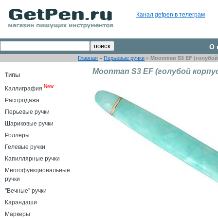
Канал getpen в телеграм
О 
Главная
»
Перьевые ручки
»
Moonman S3 EF (голубой
Moonman S3 EF (голубой корпу
Типы
New
Каллиграфия
Распродажа
Перьевые ручки
Шариковые ручки
Роллеры
Гелевые ручки
Капиллярные ручки
Многофункциональные
ручки
"Вечные" ручки
Карандаши
Маркеры