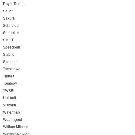
Royal Talens
Sailor
Sakura
Schneider
Sennelier
SM-LT
Speedball
Stabilo
Staedtler
Tachikawa
Tintura
Tombow
TWSBI
Uni-ball
Visconti
Waterman
Wearingeul
William Mitchell
Winsor&Newton