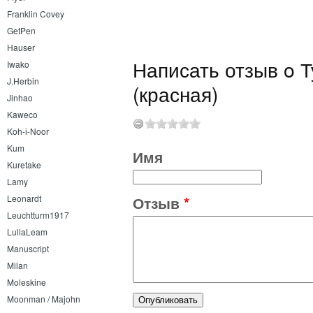
Franklin Covey
GetPen
Hauser
Написать отзыв o Т
Iwako
J.Herbin
(красная)
Jinhao
Kaweco
Koh-i-Noor
Kum
Имя
Kuretake
Lamy
Leonardt
Отзыв
*
Leuchtturm1917
LullaLeam
Manuscript
Milan
Moleskine
Moonman / Majohn