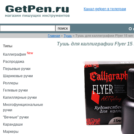
Канал getpen в телеграм
О 
Главная
»
Тушь
»
Тушь для каллиграфии Flyer 15 мл 
Тушь для каллиграфии Flyer 15 
Типы
New
Каллиграфия
Распродажа
Перьевые ручки
Шариковые ручки
Роллеры
Гелевые ручки
Капиллярные ручки
Многофункциональные
ручки
"Вечные" ручки
Карандаши
Маркеры