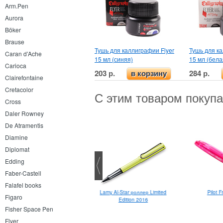
Arm.Pen
Aurora
Böker
Brause
Тушь для каллиграфии Flyer
Тушь для ка
Caran d’Ache
15 мл (синяя)
15 мл (бела
Carioca
203 р.
284 р.
в корзину
Clairefontaine
Cretacolor
С этим товаром покуп
Cross
Daler Rowney
De Atramentis
Diamine
Diplomat
Edding
Faber-Castell
Falafel books
Ohto Celsus F
Pilot F
Lamy Al-Star роллер Limited
Figaro
Edition 2016
Fisher Space Pen
Flyer