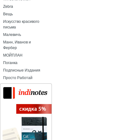
Zebra
Вещь
Искусство красивого
письма
Малевичъ
Манн, Иванов и
Фербер
МОЙПЛАН
Поганка
Подписные Издания
Просто Работай