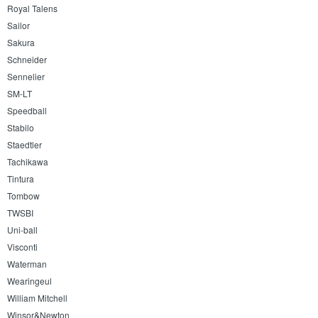
Royal Talens
Sailor
Sakura
Schneider
Sennelier
SM-LT
Speedball
Stabilo
Staedtler
Tachikawa
Tintura
Tombow
TWSBI
Uni-ball
Visconti
Waterman
Wearingeul
William Mitchell
Winsor&Newton