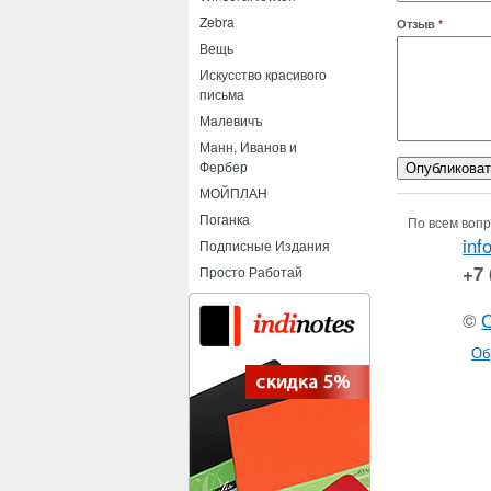
Zebra
Отзыв
*
Вещь
Искусство красивого
письма
Малевичъ
Манн, Иванов и
Фербер
МОЙПЛАН
Поганка
По всем вопр
inf
Подписные Издания
+7 
Просто Работай
©
Об