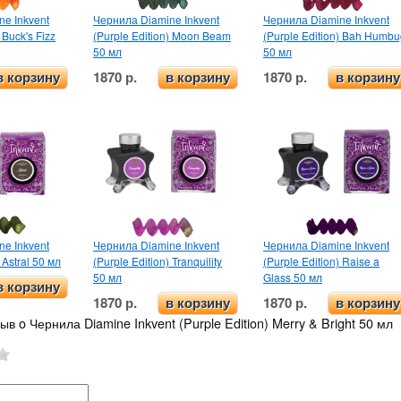
e Inkvent
Чернила Diamine Inkvent
Чернила Diamine Inkvent
 Buck's Fizz
(Purple Edition) Moon Beam
(Purple Edition) Bah Humb
50 мл
50 мл
1870 р.
1870 р.
в корзину
в корзину
в корзину
e Inkvent
Чернила Diamine Inkvent
Чернила Diamine Inkvent
 Astral 50 мл
(Purple Edition) Tranquility
(Purple Edition) Raise a
50 мл
Glass 50 мл
в корзину
1870 р.
1870 р.
в корзину
в корзину
ыв o Чернила Diamine Inkvent (Purple Edition) Merry & Bright 50 мл