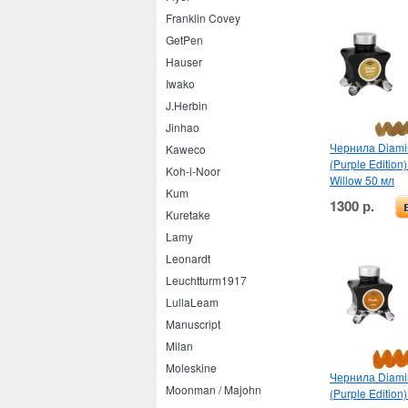
Franklin Covey
GetPen
Hauser
Iwako
J.Herbin
Jinhao
Чернила Diamin
Kaweco
(Purple Edition
Koh-i-Noor
Willow 50 мл
Kum
1300 р.
Kuretake
Lamy
Leonardt
Leuchtturm1917
LullaLeam
Manuscript
Milan
Moleskine
Чернила Diamin
Moonman / Majohn
(Purple Edition