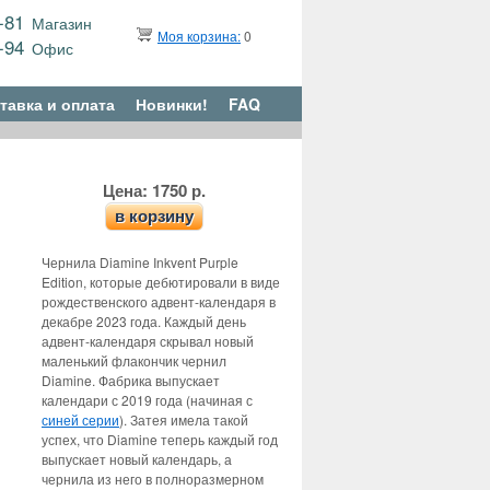
9-81
Магазин
Моя корзина:
0
6-94
Офис
тавка и оплата
Новинки!
FAQ
Цена: 1750 р.
в корзину
Чернила Diamine Inkvent Purple
Edition, которые дебютировали в виде
рождественского адвент-календаря в
декабре 2023 года. Каждый день
адвент-календаря скрывал новый
маленький флакончик чернил
Diamine. Фабрика выпускает
календари с 2019 года (начиная с
синей серии
). Затея имела такой
успех, что Diamine теперь каждый год
выпускает новый календарь, а
чернила из него в полноразмерном