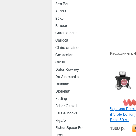
Arm.Pen
Aurora
Böker
Brause
Caran d’Ache
Carioca
Clairefontaine
Расходники к 
Cretacolor
Cross
Daler Rowney
De Atramentis
Diamine
Diplomat
Edding
Faber-Castell
Чернила Diamin
Falafel books
(Purple Editio
Rose 50 мл
Figaro
1300 р.
Fisher Space Pen
Flyer