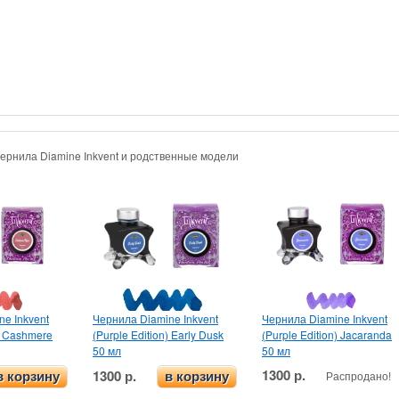
Чернила Diamine Inkvent и родственные модели
e Inkvent
Чернила Diamine Inkvent
Чернила Diamine Inkvent
n) Cashmere
(Purple Edition) Early Dusk
(Purple Edition) Jacaranda
50 мл
50 мл
1300 р.
1300 р.
Распродано!
в корзину
в корзину