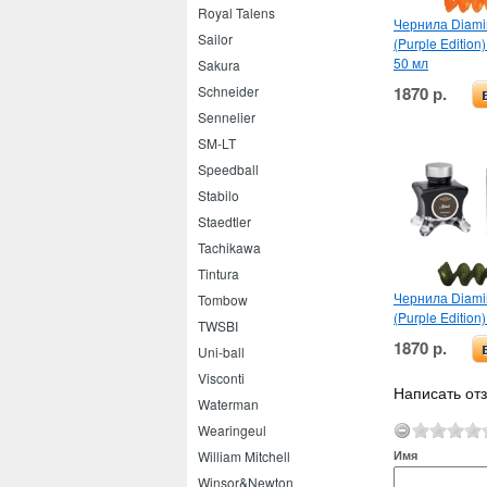
Royal Talens
Чернила Diamin
Sailor
(Purple Edition)
50 мл
Sakura
1870 р.
Schneider
Sennelier
SM-LT
Speedball
Stabilo
Staedtler
Tachikawa
Tintura
Чернила Diamin
Tombow
(Purple Edition)
TWSBI
1870 р.
Uni-ball
Visconti
Написать отз
Waterman
Wearingeul
Имя
William Mitchell
Winsor&Newton