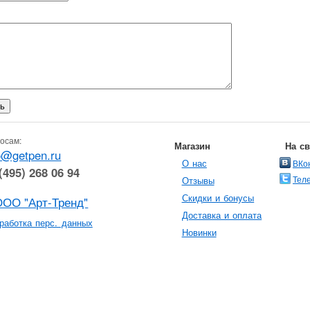
осам:
Магазин
На с
o@getpen.ru
О нас
ВКо
(495) 268 06 94
Тел
Отзывы
Скидки и бонусы
ООО "Арт-Тренд"
Доставка и оплата
работка перс. данных
Новинки