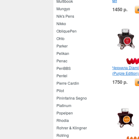
мл
Multibook
1450 р.
Mungyo
Nik's Pens
Nikko
ObliquePen
Ohto
Parker
Pelikan
Penac
Чернила Diamin
PenBBS
(Purple Edition
Pentel
1750 р.
Pierre Cardin
Pilot
Pininfarina Segno
Platinum
Popelpen
Rhodia
Rohrer & Klingner
Rotring