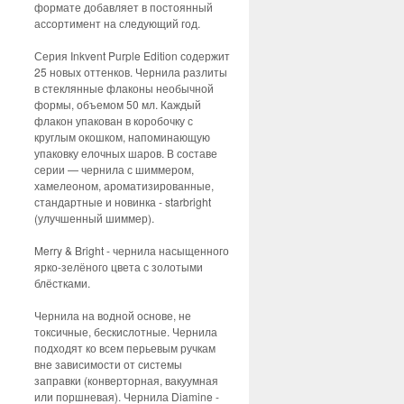
формате добавляет в постоянный
ассортимент на следующий год.
Серия Inkvent Purple Edition содержит
25 новых оттенков. Чернила разлиты
в стеклянные флаконы необычной
формы, объемом 50 мл. Каждый
флакон упакован в коробочку с
круглым окошком, напоминающую
упаковку елочных шаров. В составе
серии — чернила с шиммером,
хамелеоном, ароматизированные,
стандартные и новинка - starbright
(улучшенный шиммер).
Merry & Bright - чернила насыщенного
ярко-зелёного цвета с золотыми
блёстками.
Чернила на водной основе, не
токсичные, бескислотные. Чернила
подходят ко всем перьевым ручкам
вне зависимости от системы
заправки (конверторная, вакуумная
или поршневая). Чернила Diamine -