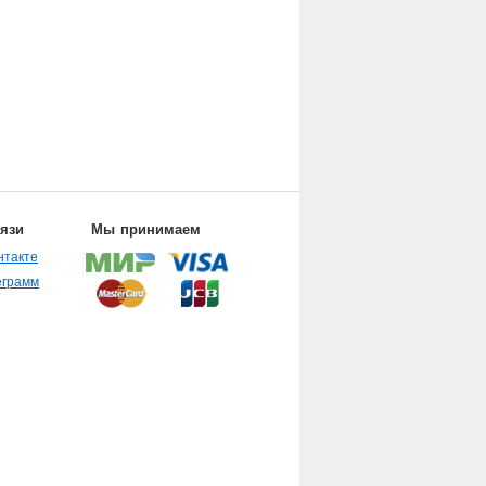
вязи
Мы принимаем
нтакте
еграмм